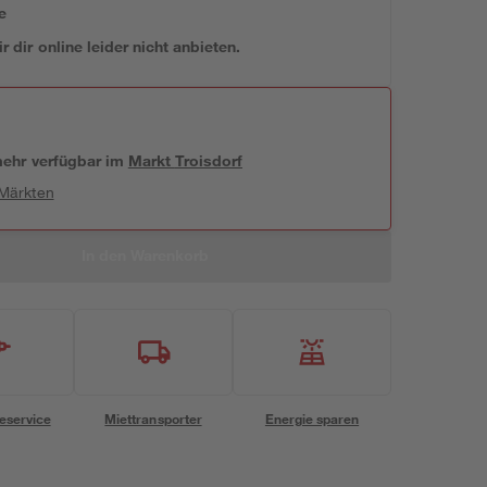
e
 dir online leider nicht anbieten.
 mehr verfügbar
im
Markt
Troisdorf
 Märkten
In den Warenkorb
eservice
Miettransporter
Energie sparen