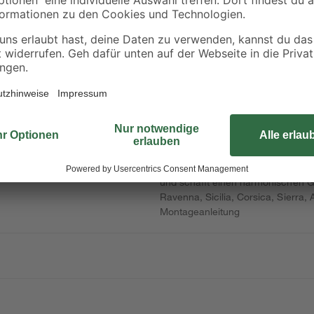
Es wird immer beliebter, Wannen 
entstehenden Lücken abgemauert we
k
geht die Montage mit einem Eckmo
Das Eckmodul garantiert einen sc
von Sechs- und Achteckbadewanne
bauseitige Montage von Unter- und
nicht im Lieferumfang enthalten.
das Eckfüllstück mit Armaturenmo
können in einem Arbeitsgang verfl
deutlich weniger Schmutz an. Mit d
schaffst zusätzliche Ablagemöglic
ohne Wannenträger einsetzbar, pa
und schafft einen harmonischen G
Ravenna, Sicilia, Corsica, Sierra,
Montageanleitung