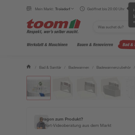
Mein Markt:
Troisdorf
Geöffnet bis 20:00 Uhr
H
e
Werkstatt & Maschinen
Bauen & Renovieren
Bad & 
/
Bad & Sanitär
/
Badewannen
/
Badewannenzubehör
/
Fragen zum Produkt?
Sofort-Videoberatung aus dem Markt