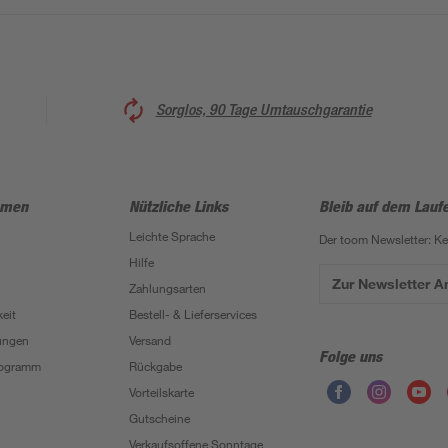
Sorglos, 90 Tage Umtauschgarantie
hmen
Nützliche Links
Bleib auf dem Lauf
Leichte Sprache
Der toom Newsletter: K
Hilfe
Zur Newsletter 
Zahlungsarten
eit
Bestell- & Lieferservices
ungen
Versand
Folge uns
Programm
Rückgabe
Vorteilskarte
Gutscheine
Verkaufsoffene Sonntage