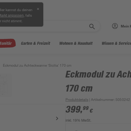
✕
ier kannst du deinen
, falls
Markt anpassen
r nicht stimmt.
Mein 
Sanitär
Garten & Freizeit
Wohnen & Haushalt
Wissen & Servic
Eckmodul zu Achteckwanne 'Sicilia' 170 cm
Eckmodul zu Ach
170 cm
Produktdetails
| Artikelnummer
:
5050242
399
,
99
€
inkl. 19% MwSt.