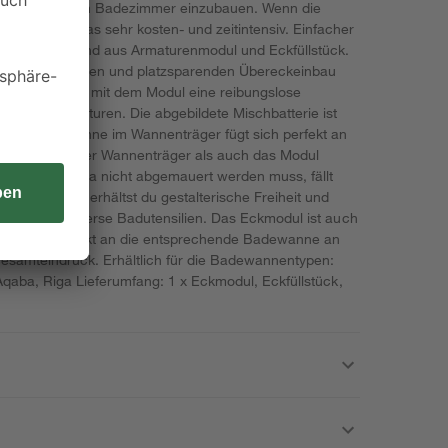
übereck in sein Badezimmer einzubauen. Wenn die
rden, ist das sehr kosten- und zeitintensiv. Einfacher
dul, bestehend aus Armaturenmodul und Eckfüllstück.
hnellen, sicheren und platzsparenden Übereckeinbau
n und bietet mit dem Modul eine reibungslose
 Aufputzarmaturen. Die abgebildete Mischbatterie ist
 Deine Badewanne im Wannenträger fügt sich perfekt an
dul. Sowohl der Wannenträger als auch das Modul
iest werden. Da nicht abgemauert werden muss, fällt
iesem Modul erhältst du gestalterische Freiheit und
hkeiten für diverse Badutensilien. Das Eckmodul ist auch
sst sich perfekt an die entsprechende Badewanne an
esamteindruck. Erhältlich für die Badewannentypen:
 Aqaba, Riga Lieferumfang: 1 x Eckmodul, Eckfüllstück,