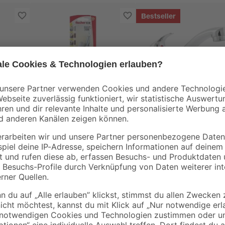
Bestseller
Fischer
B1
fischer
Spültischarmatur
 1/2'
Waschtischbefestigung
'Carli' chromfarben
WST 140 2 Stück
4
,
22
,
99
99
€
€