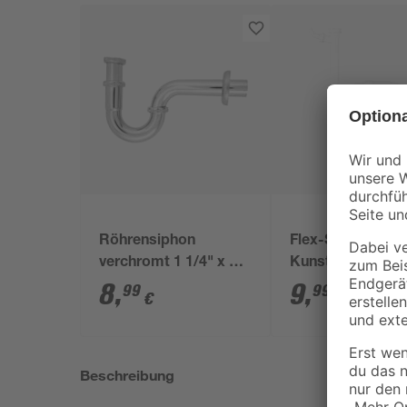
Röhrensiphon
Flex-Siphon
verchromt 1 1/4" x 32
Kunststoff weiß 1
mm
x 40/50 mm
8
,
9
,
99
99
€
€
Beschreibung