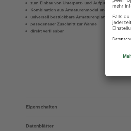
zum Einbau von Unterputz- und Aufputzarmaturen
Kombination aus Armaturenmodul und Eckfüllstüc
universell bestückbare Armaturenplatte
passgenauer Zuschnitt zur Wanne
direkt verfliesbar
Eigenschaften
Datenblätter