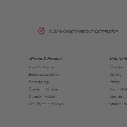
5 Jahre Garantie auf toom Eigenmarken
Wissen & Service
Unterne
Handwerksservice
Über uns
Entsorgungsservice
Karriere
Finanzierung
Presse
Übersicht Ratgeber
Nachhaltigk
Übersicht Märkte
Auszeichn
DIY-Städte-Index 2026
Affiliate-