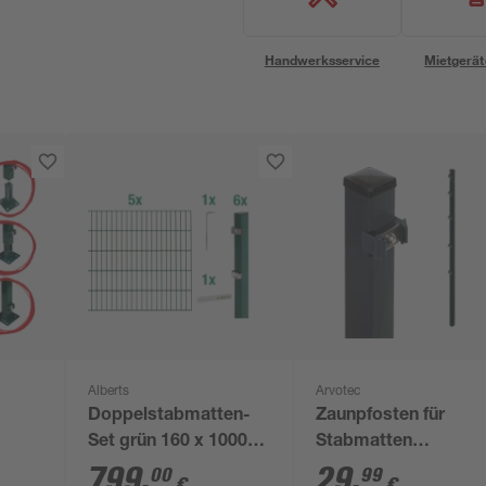
Handwerksservice
Mietgerät
Alberts
Arvotec
Doppelstabmatten-
Zaunpfosten für
Set grün 160 x 1000
Stabmatten
 x 4 x
cm
'Essential' anthrazit 
799
,
29
,
00
99
€
€