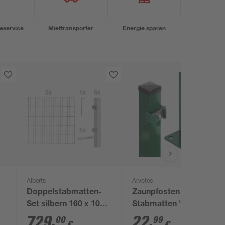
eservice
Miettransporter
Energie sparen
Alberts
Arvotec
Doppelstabmatten-
Zaunpfosten für
Set silbern 160 x 1000
Stabmatten 'Easy'
4
cm
grün 4 x 4 x 128 cm
729
,
22
,
00
99
€
€