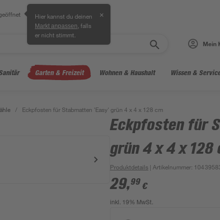
geöffnet
✕
Hier kannst du deinen
, falls
Markt anpassen
er nicht stimmt.
Mein 
Sanitär
Garten & Freizeit
Wohnen & Haushalt
Wissen & Servic
ähle
/
Eckpfosten für Stabmatten 'Easy' grün 4 x 4 x 128 cm
Eckpfosten für 
grün 4 x 4 x 128
Produktdetails
| Artikelnummer
:
1043958
29
,
99
€
inkl. 19% MwSt.