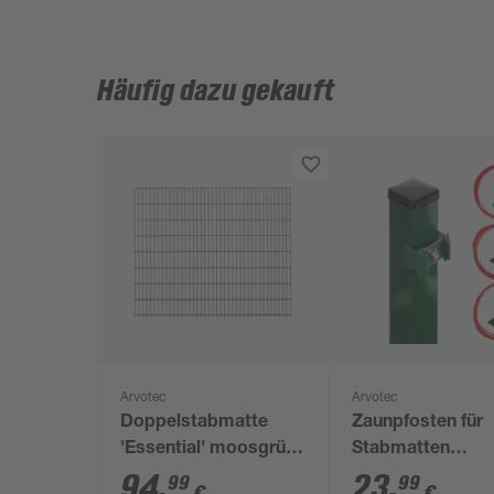
Häufig dazu gekauft
Arvotec
Arvotec
Doppelstabmatte
Zaunpfosten für
'Essential' moosgrün
Stabmatten
200 x 163 cm, UV- und
'Essential' grün 4
94
,
23
,
99
99
€
€