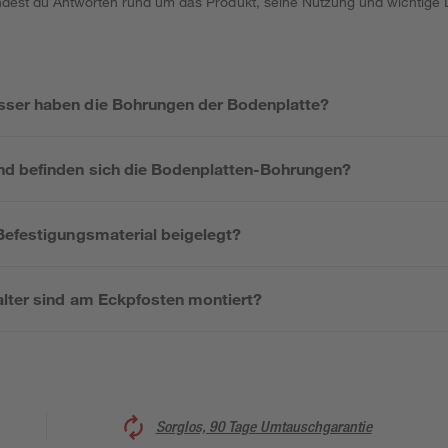
indest du Antworten rund um das Produkt, seine Nutzung und wichtige D
ser haben die Bohrungen der Bodenplatte?
d befinden sich die Bodenplatten-Bohrungen?
Befestigungsmaterial beigelegt?
lter sind am Eckpfosten montiert?
Sorglos, 90 Tage Umtauschgarantie