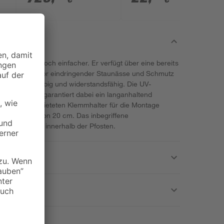
er Zaunbau noch einfacher. Er verfügt über eine bereits
ohen Schutz vor eindringender Staunässe und Schmutz
sonders langlebig und widerstandsfähig. Die UV-
grüner Farbe garantiert dabei ein langanhaltend
n sich die vernieteten Klemmhalter für die Montage
Maschenhöhe von 20 cm. Das inbegriffene
 bei Lieferung innerhalb der Pfosten.