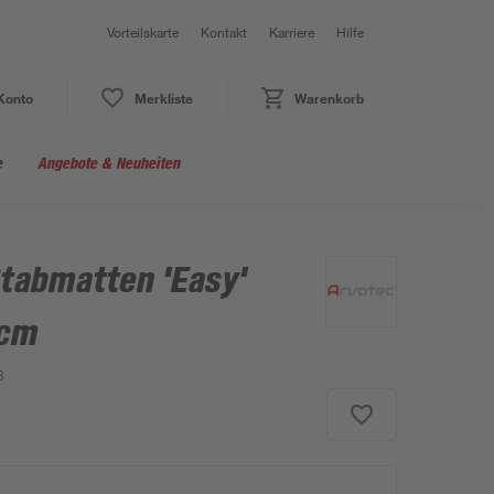
Vorteilskarte
Kontakt
Karriere
Hilfe
Konto
Merkliste
Warenkorb
e
Angebote & Neuheiten
Stabmatten 'Easy'
 cm
3