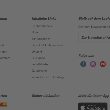
hmen
Nützliche Links
Bleib auf dem Lauf
Leichte Sprache
Der toom Newsletter: K
Hilfe
Zur Newsletter 
Zahlungsarten
eit
Bestell- & Lieferservices
ungen
Versand
Folge uns
Programm
Rückgabe
Vorteilskarte
Gutscheine
Verkaufsoffene Sonntage
rten
Sicher einkaufen
Jetzt die toom-App