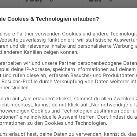
x 4 x 220 cm
Mit dem Zaunpfosten 'Easy' wird d
 und Schmutz
angeschweißte Dübelplatte, die h
bietet. Dadurch ist der Pfosten be
m
beständige Pulverbeschichtung in 
ndiger Pulverbeschichtung
einheitliches Farbbild. Dazu eigne
ntage
beliebiger Stabmatten mit einer 
Befestigungsmaterial befindet sich