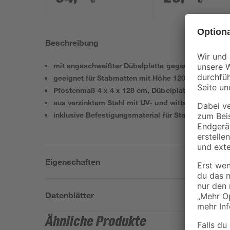
witterungsbeständig
191,5 cm
Beschreibung
mit angeschweißter Dübelplatte gegen Staunässe
geeignet für Stabmatten mit Höhe 120 cm
Pfostenmaß 4 x 4 x 128 cm, Dübelplatte 10 x 10 c
aus verzinktem Stahl mit UV- und witterungsbestä
inklusive Befestigungsmaterial für Stabmattenmo
Eigenschaften
Datenblätter
Ähnliche Produkte