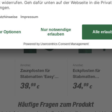
Arvotec
Arvotec
Zaunpfosten für
Eckpfosten für
Stabmatten 'Easy'
Stabmatten
 x 4 x
grün 6 x 4 x 168 cm
'Exclusive' grün 6 x 6
39
,
34
,
99
99
€
€
x 180 cm
Häufige Fragen zum Produkt