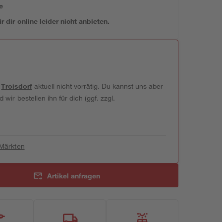
e
 dir online leider nicht anbieten.
t
Troisdorf
aktuell nicht vorrätig. Du kannst uns aber
wir bestellen ihn für dich (ggf. zzgl.
 Märkten
Artikel anfragen