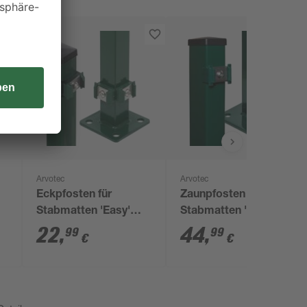
Arvotec
Arvotec
Eckpfosten für
Zaunpfosten für
Stabmatten 'Easy'
Stabmatten 'Easy'
grün 4 x 4 x 88 cm
grün 6 x 4 x 188 cm
22
,
44
,
99
99
€
€