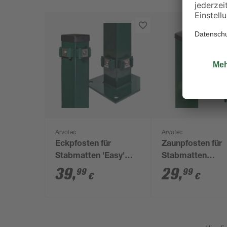
Arvotec
Arvotec
Eckpfosten für
Zaunpfosten für
Stabmatten 'Easy'
Stabmatten
grün 6 x 6 x 148 cm
'Essential' grün 4
39
,
29
,
99
99
€
€
220 cm