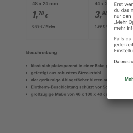
48 x 24 mm
44 x 24 mm
1
,
3
,
78
98
€
€
0,89 € / Meter
1,99 € / Meter
Beschreibung
lässt sich platzsparend in einer Ecke platzieren
gefertigt aus robustem Streckstahl
vier geräumige Ablagefächer bieten ausreichend Pl
Elotherm-Beschichtung schützt vor Schmutz und K
großzügige Maße von 48 x 180 x 48 cm