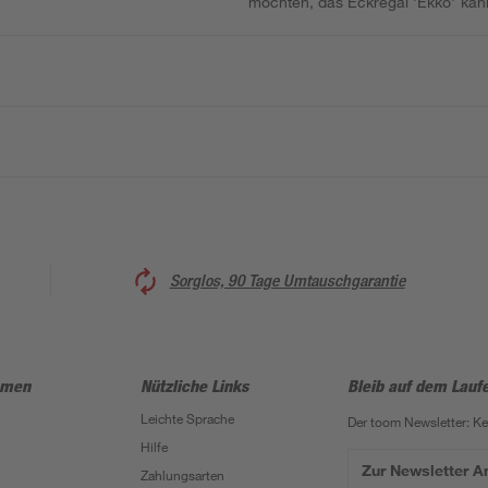
möchten, das Eckregal 'Ekko' kann 
Sorglos, 90 Tage Umtauschgarantie
hmen
Nützliche Links
Bleib auf dem Lauf
Leichte Sprache
Der toom Newsletter: K
Hilfe
Zur Newsletter 
Zahlungsarten