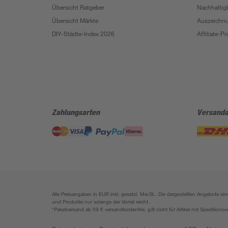
Übersicht Ratgeber
Nachhaltigk
Übersicht Märkte
Auszeichn
DIY-Städte-Index 2026
Affiliate-
Zahlungsarten
Versanda
Alle Preisangaben in EUR inkl. gesetzl. MwSt.. Die dargestellten Angebote 
und Produkte nur solange der Vorrat reicht.
*Paketversand ab 59 € versandkostenfrei, gilt nicht für Artikel mit Speditionsv