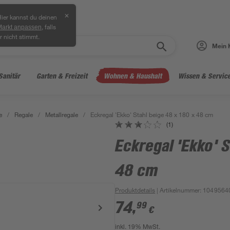
✕
ier kannst du deinen
, falls
Markt anpassen
r nicht stimmt.
Mein 
Sanitär
Garten & Freizeit
Wohnen & Haushalt
Wissen & Servic
e
/
Regale
/
Metallregale
/
Eckregal 'Ekko' Stahl beige 48 x 180 x 48 cm
(1)
Eckregal 'Ekko' S
48 cm
Produktdetails
| Artikelnummer
:
1049564
74
,
99
€
inkl. 19% MwSt.