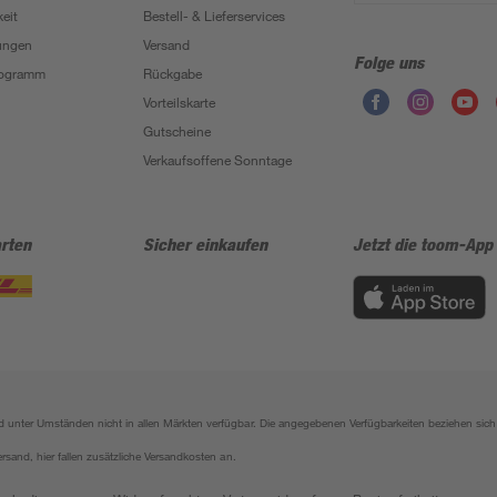
eit
Bestell- & Lieferservices
ungen
Versand
Folge uns
Programm
Rückgabe
Vorteilskarte
Gutscheine
Verkaufsoffene Sonntage
rten
Sicher einkaufen
Jetzt die toom-App
sind unter Umständen nicht in allen Märkten verfügbar. Die angegebenen Verfügbarkeiten beziehen s
ersand, hier fallen zusätzliche Versandkosten an.