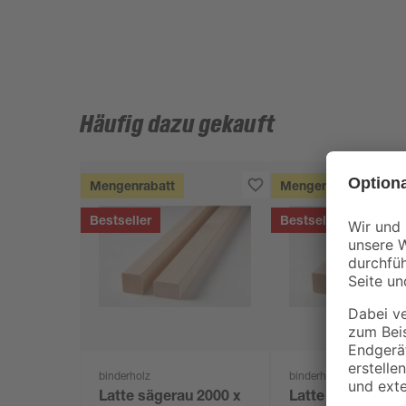
Häufig dazu gekauft
Mengenrabatt
Mengenrabatt
Bestseller
Bestseller
binderholz
binderholz
Latte sägerau 2000 x
Latte gehobelt 2