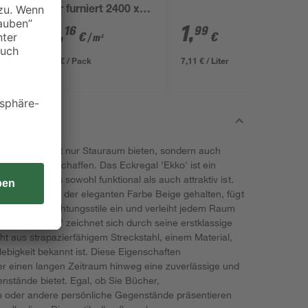
natur furniert 2400 x
561 x 19 mm
67
,
1
,
16
99
€
€
/ m²
89,99 € / Pack
7,11 € / Liter
Regal kann nicht nur Stauraum bieten, sondern auch
edes Zimmer schaffen. Das Eckregal 'Ekko' ist ein
belstück, das sowohl funktional als auch attraktiv ist.
ckstahl und in der eleganten Farbe Beige gehalten, fügt
hiedene Einrichtungsstile ein und verleiht jedem Raum
kregal 'Ekko' zeichnet sich durch seine erstklassige
ht aus strapazierfähigem Streckstahl, einem Material,
ebigkeit bekannt ist. Diese Eigenschaften
er einen langen Zeitraum hinweg eine zuverlässige und
enstände bietet. Egal, ob Sie Bücher,
n oder andere persönliche Gegenstände präsentieren