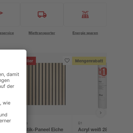
eservice
Miettransporter
Energie sparen
Bestseller
Mengenrabatt
Kosche
B1
Akustik-Paneel Eiche
Acryl weiß 280 ml