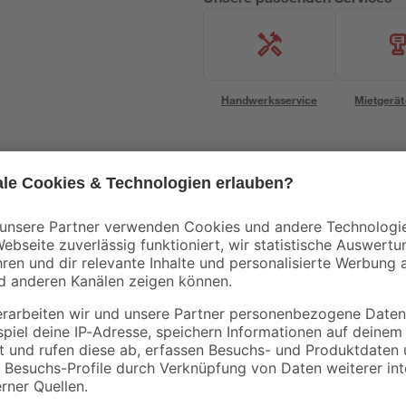
Handwerksservice
Mietgerät
Mengenrabatt
Bestseller
Kronospan
toom
000 x
OSB3-Verlegeplatte
Clips für