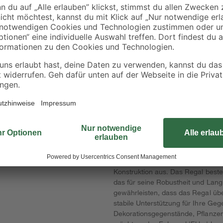
'Cityboard'
Sockelleisten 'Nr. 1'
ungeschliffen 1690 x
schwarz, 20 Stück
5
,
8
,
99
49
€
€
/ m²
634 x 12 mm
6,41 € / Pack
Ein gut gestaltetes zusätzliches 
einen ästhetischen Mehrwert für j
herausragendes Beispiel für ein Mö
atz
Hergestellt aus hochwertigem Stre
ratzern
sich dieses Regal nahtlos in versc
einen Hauch von Raffinesse.Das Ec
Konstruktion aus. Das Regal beste
das für seine Robustheit und Langl
gewährleisten, dass das Regal üb
stabile Unterstützung für Ihre Geg
Dekorationsgegenstände, Pflanze