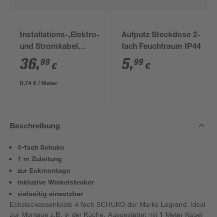
Installations-,Elektro-
Aufputz Steckdose 2-
und Stromkabel
fach Feuchtraum IP44
NYM-J 3x1,5mm² 50
36
,
5
,
99
99
€
€
m
0,74 € / Meter
Beschreibung
4-fach Schuko
1 m Zuleitung
zur Eckmontage
inklusive Winkelstecker
vielseitig einsetzbar
Ecksteckdosenleiste 4-fach SCHUKO der Marke Legrand. Ideal
zur Montage z.B. in der Küche. Ausgestattet mit 1 Meter Kabel