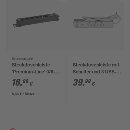
Brennenstuhl
Steckdosenleiste
Steckdosenleiste mit
'Premium-Line' 0/6-
Schalter und 3 USB-
fach schwarz 3 m
Ports weiß/grau 3-
16
,
39
,
99
99
€
€
fach
5,66 € / Meter