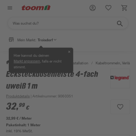
Mein Markt:
Troisdorf
✕
Hier kannst du deinen
, falls er nicht
Markt anpassen
/
Bauen & Renovieren
/
Elektroinstallation
/
Kabeltrommeln, Verläng
stimmt.
Ecksteckdosenleiste 4-fach
uweiß 1 m
Produktdetails
| Artikelnummer
:
9060351
32
,
99
€
32,99 € / Meter
Paketinhalt:
1 Meter
inkl. 19% MwSt.