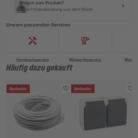
Fragen zum Produkt?
Sofort-Videoberatung aus dem Markt
Unsere passenden Services
Handwerksservice
Mietgeräteservice
Miettra
Häufig dazu gekauft
Bestseller
Bestseller