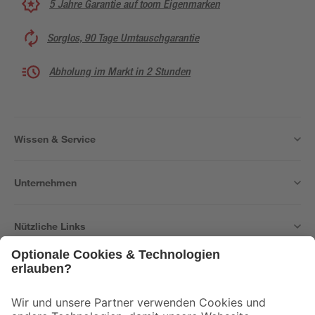
5 Jahre Garantie auf toom Eigenmarken
Sorglos, 90 Tage Umtauschgarantie
Abholung im Markt in 2 Stunden
Wissen & Service
Unternehmen
Nützliche Links
Bleib auf dem Laufenden mit unserem Newsletter
Der toom Newsletter: Keine Angebote und Aktionen mehr verpassen!