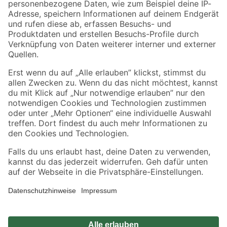
Zahlungsarten
Versandarten
Sicher einkaufen
Jetzt die toom-App herunterladen
Alle Preisangaben in EUR inkl. gesetzl. MwSt.. Die dargestellten Angebote sind unter
Umständen nicht in allen Märkten verfügbar. Die angegebenen Verfügbarkeiten beziehen
sich auf den unter "Mein Markt" ausgewählten toom Baumarkt. Alle Angebote und
Produkte nur solange der Vorrat reicht.
*Paketversand ab 59 € versandkostenfrei, gilt nicht für Artikel mit Speditionsversand, hier
fallen zusätzliche Versandkosten an.
Datenschutz
Privatsphäre
Impressum
AGB