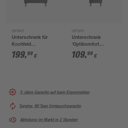
OPTIFIT
OPTIFIT
Unterschrank für
Unterschrank
Kochfeld
'Optikomfort
'OPTIkomfort
Jonte984'
199
,
109
,
99
99
€
€
Ingvar420' anthrazit
anthrazit/eichefarben
matt 90 x 87 x 58,4
50 x 87 x 58,4 cm
cm
5 Jahre Garantie auf toom Eigenmarken
Sorglos, 90 Tage Umtauschgarantie
Abholung im Markt in 2 Stunden