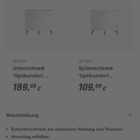
OPTIFIT
OPTIFIT
Unterschrank
Spülenschrank
'Optikomfort
'Optikomfort
Rurik986' weiß 100 x
Rurik986' weiß 100 x
189
,
109
,
99
99
€
€
87 x 58,4 cm
87 x 58,4 cm
Beschreibung
Eckunterschrank zur optimalen Nutzung des Raumes
Anschlag wählbar