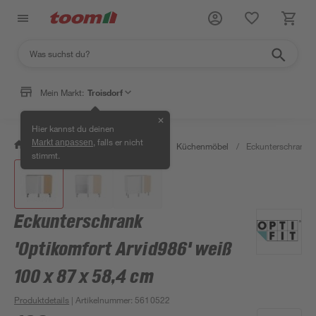
Mein Markt:
Troisdorf
✕
Hier kannst du deinen
, falls er nicht
Markt anpassen
/
Wohnen & Haushalt
/
Küche
/
Küchenmöbel
/
Eckunterschrank '
stimmt.
Eckunterschrank
'Optikomfort Arvid986' weiß
100 x 87 x 58,4 cm
Produktdetails
| Artikelnummer
:
5610522