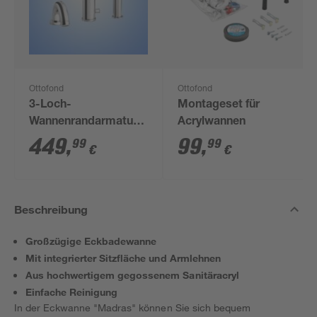
Ottofond
Ottofond
3-Loch-
Montageset für
Wannenrandarmatur
Acrylwannen
'S3000', chrom
449
,
99
,
99
99
€
€
Beschreibung
Großzügige Eckbadewanne
Mit integrierter Sitzfläche und Armlehnen
Aus hochwertigem gegossenem Sanitäracryl
Einfache Reinigung
In der Eckwanne "Madras" können Sie sich bequem