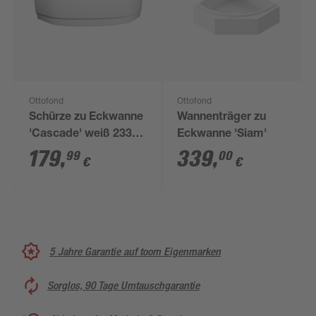
Ottofond
Ottofond
Schürze zu Eckwanne
Wannenträger zu
'Cascade' weiß 2330
Eckwanne 'Siam'
mm
179
,
339
,
99
00
€
€
5 Jahre Garantie auf toom Eigenmarken
Sorglos, 90 Tage Umtauschgarantie