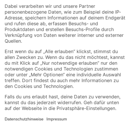
Zahlungsarten
Versandarten
Sicher einkaufen
Jetzt die toom-App herunterladen
Alle Preisangaben in EUR inkl. gesetzl. MwSt.. Die dargestellten Angebote sind unter
Umständen nicht in allen Märkten verfügbar. Die angegebenen Verfügbarkeiten beziehen
sich auf den unter "Mein Markt" ausgewählten toom Baumarkt. Alle Angebote und
Produkte nur solange der Vorrat reicht.
*Paketversand ab 59 € versandkostenfrei, gilt nicht für Artikel mit Speditionsversand, hier
fallen zusätzliche Versandkosten an.