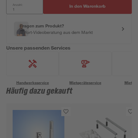
Anzahl:
In den Warenkorb
Fragen zum Produkt?
Sofort-Videoberatung aus dem Markt
Unsere passenden Services
Handwerksservice
Mietgeräteservice
Miettra
Häufig dazu gekauft