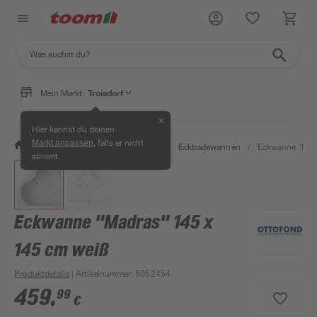
Mein Markt:
Troisdorf
✕
Hier kannst du deinen
, falls er nicht
Markt anpassen
/
Bad & Sanitär
/
Badewannen
/
Eckbadewannen
/
Eckwanne "Madr
stimmt.
Eckwanne "Madras" 145 x
145 cm weiß
Produktdetails
| Artikelnummer
:
5052454
459
,
99
€