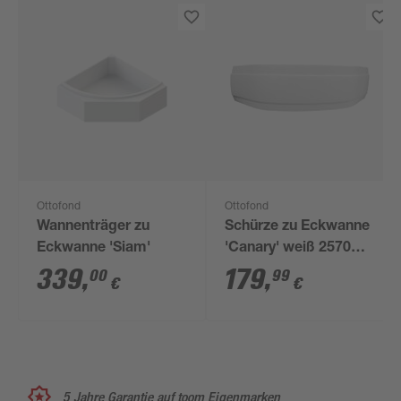
Ottofond
Ottofond
Wannenträger zu
Schürze zu Eckwanne
Eckwanne 'Siam'
'Canary' weiß 2570
mm
339
,
179
,
00
99
€
€
5 Jahre Garantie auf toom Eigenmarken