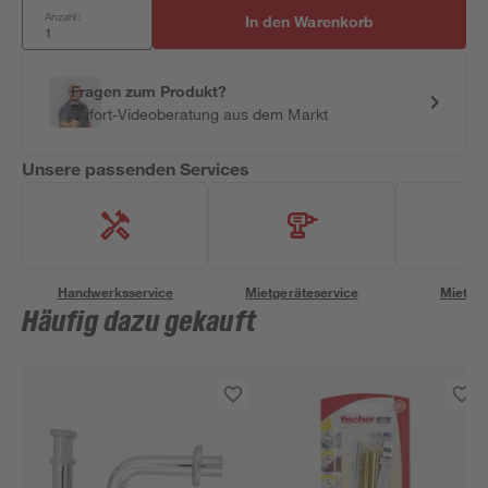
Anzahl:
In den Warenkorb
Fragen zum Produkt?
Sofort-Videoberatung aus dem Markt
Unsere passenden Services
Handwerksservice
Mietgeräteservice
Miettra
Häufig dazu gekauft