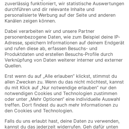
Zur Newsletter Anmeldung
Folge uns
Zahlungsarten
Versandarten
Sicher einkaufen
Jetzt die toom-App herunterladen
Alle Preisangaben in EUR inkl. gesetzl. MwSt.. Die dargestellten Angebote sind unter