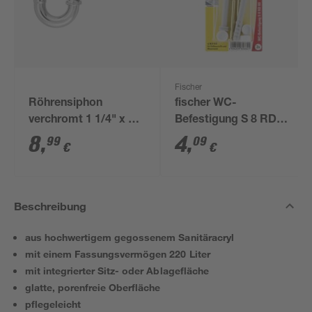
Fischer
Röhrensiphon
fischer WC-
verchromt 1 1/4" x 32
Befestigung S 8 RD
mm
80 2 Stück
8
,
4
,
99
09
€
€
Beschreibung
aus hochwertigem gegossenem Sanitäracryl
mit einem Fassungsvermögen 220 Liter
mit integrierter Sitz- oder Ablagefläche
glatte, porenfreie Oberfläche
pflegeleicht