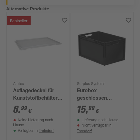
Alternative Produkte
Bestseller
Alutec
Surplus Systems
Auflagedeckel für
Eurobox
Kunststoffbehälter
geschlossen
grau 60 x 40 cm
schwarz 60 x 40 x 32
6
,
15
,
99
99
€
€
cm 62 l
Keine Lieferung nach
Lieferung nach Hause
Hause
Nicht verfügbar in
Troisdorf
Troisdorf
Verfügbar in