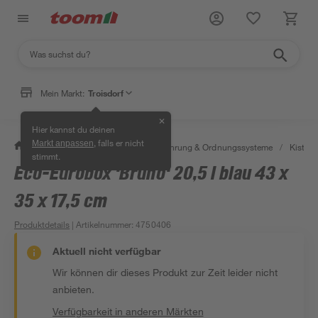
Mein Markt:
Troisdorf
✕
Hier kannst du deinen
, falls er nicht
Markt anpassen
/
Wohnen & Haushalt
/
Aufbewahrung & Ordnungssysteme
/
Kisten 
stimmt.
Eco-Eurobox 'Bruno' 20,5 l blau 43 x
35 x 17,5 cm
Produktdetails
| Artikelnummer
:
4750406
Aktuell nicht verfügbar
Wir können dir dieses Produkt zur Zeit leider nicht
anbieten.
Verfügbarkeit in anderen Märkten