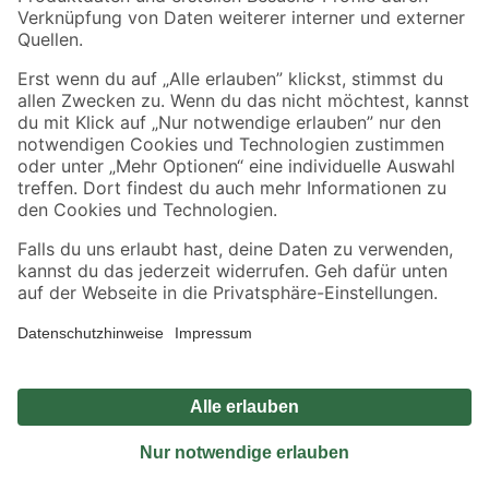
Sicher einkaufen
Jetzt die toom-App herunterladen
Alle Preisangaben in EUR inkl. gesetzl. MwSt.. Die dargestellten Angebote sind unter
Umständen nicht in allen Märkten verfügbar. Die angegebenen Verfügbarkeiten beziehen
sich auf den unter "Mein Markt" ausgewählten toom Baumarkt. Alle Angebote und
Produkte nur solange der Vorrat reicht.
*Paketversand ab 59 € versandkostenfrei, gilt nicht für Artikel mit Speditionsversand, hier
fallen zusätzliche Versandkosten an.
Datenschutz
Privatsphäre
Impressum
AGB
Nutzungsbedingungen
Widerrufsrecht
Vertrag widerrufen
Barrierefreiheit