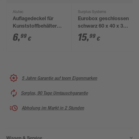
Alutec
Surplus Systems
Auflagedeckel für
Eurobox geschlossen
Kunststoffbehälter
schwarz 60 x 40 x 32
grau 60 x 40 cm
cm 62 l
6
,
15
,
99
99
€
€
5 Jahre Garantie auf toom Eigenmarken
Sorglos, 90 Tage Umtauschgarantie
Abholung im Markt in 2 Stunden
Wissen & Service