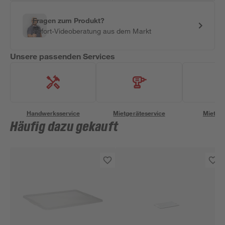
Fragen zum Produkt?
Sofort-Videoberatung aus dem Markt
Unsere passenden Services
Handwerksservice
Mietgeräteservice
Miettra
Häufig dazu gekauft