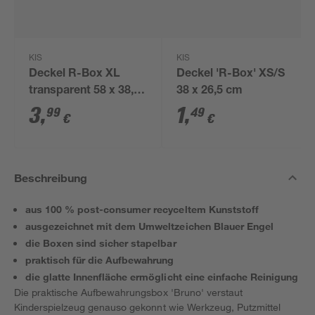
KIS
KIS
Deckel R-Box XL
Deckel 'R-Box' XS/S
transparent 58 x 38,5
38 x 26,5 cm
cm
3
,
1
,
99
49
€
€
Beschreibung
aus 100 % post-consumer recyceltem Kunststoff
ausgezeichnet mit dem Umweltzeichen Blauer Engel
die Boxen sind sicher stapelbar
praktisch für die Aufbewahrung
die glatte Innenfläche ermöglicht eine einfache Reinigung
Die praktische Aufbewahrungsbox 'Bruno' verstaut
Kinderspielzeug genauso gekonnt wie Werkzeug, Putzmittel