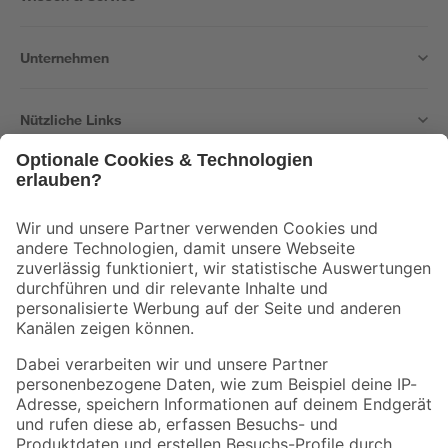
Unternehmen
Nützliche Links
Bleib auf dem Laufenden mit unserem Newsletter
Der toom Newsletter: Keine Angebote und Aktionen mehr verpassen!
Zur Newsletter Anmeldung
Folge uns
Zahlungsarten
Versandarten