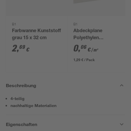
B1
B1
Farbwanne Kunststoff
Abdeckplane
grau 15 x 32 cm
Polyethylen
transparent 4 x 5 m
2
,
0
,
69
06
€
€
/ m²
1,29 € / Pack
Beschreibung
4-teilig
nachhaltige Materialien
Eigenschaften