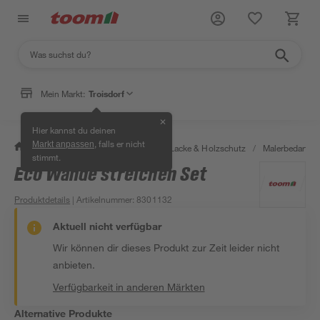
Mein Markt:
Troisdorf
✕
Hier kannst du deinen
, falls er nicht
Markt anpassen
/
Bauen & Renovieren
/
Farben, Lacke & Holzschutz
/
Malerbedarf
/
stimmt.
Eco Wände streichen Set
Produktdetails
| Artikelnummer
:
8301132
Aktuell nicht verfügbar
Wir können dir dieses Produkt zur Zeit leider nicht
anbieten.
Verfügbarkeit in anderen Märkten
Alternative Produkte