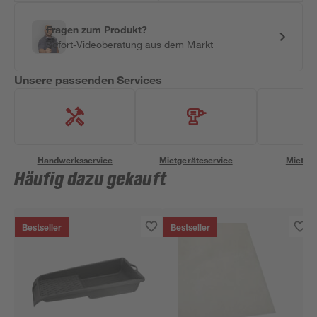
Fragen zum Produkt?
Sofort-Videoberatung aus dem Markt
Unsere passenden Services
Handwerksservice
Mietgeräteservice
Miettra
Häufig dazu gekauft
Bestseller
Bestseller