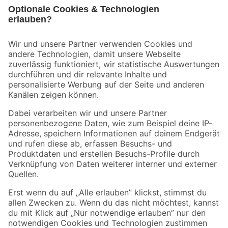
Bleib auf dem Laufenden mit unserem Newsletter
Der toom Newsletter: Keine Angebote und Aktionen mehr verpassen!
Zur Newsletter Anmeldung
Folge uns
Zahlungsarten
Versandarten
Sicher einkaufen
Jetzt die toom-App herunterladen