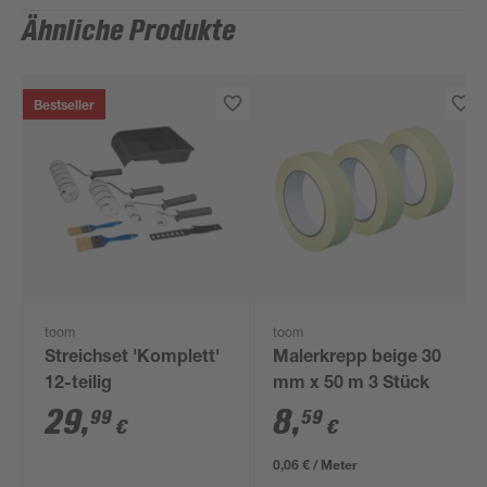
Ähnliche Produkte
Bestseller
toom
toom
Streichset 'Komplett'
Malerkrepp beige 30
12-teilig
mm x 50 m 3 Stück
29
,
8
,
99
59
€
€
0,06 € / Meter