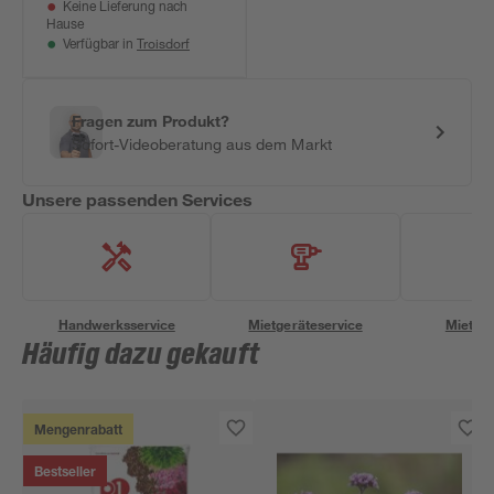
Keine Lieferung nach
Hause
Troisdorf
Verfügbar in
Fragen zum Produkt?
Sofort-Videoberatung aus dem Markt
Unsere passenden Services
Handwerksservice
Mietgeräteservice
Miettra
Häufig dazu gekauft
Mengenrabatt
Bestseller