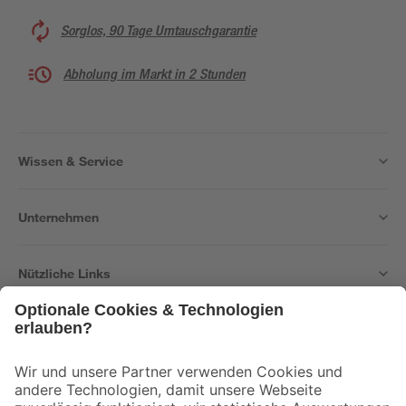
Sorglos, 90 Tage Umtauschgarantie
Abholung im Markt in 2 Stunden
Wissen & Service
Unternehmen
Nützliche Links
Bleib auf dem Laufenden mit unserem Newsletter
Der toom Newsletter: Keine Angebote und Aktionen mehr verpassen!