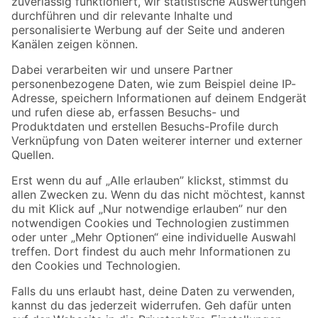
Zur Newsletter Anmeldung
Folge uns
Zahlungsarten
Versandarten
Sicher einkaufen
Jetzt die toom-App herunterladen
Alle Preisangaben in EUR inkl. gesetzl. MwSt.. Die dargestellten Angebote sind unter