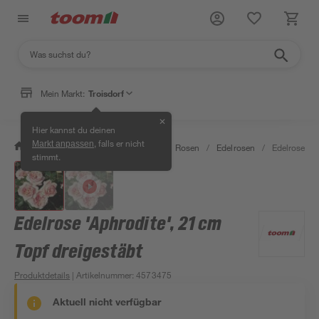
Mein Markt:
Troisdorf
✕
Hier kannst du deinen
, falls er nicht
Markt anpassen
/
Garten & Freizeit
/
Pflanzen
/
Rosen
/
Edelrosen
/
Edelrose 'Ap
stimmt.
Edelrose 'Aphrodite', 21 cm
Topf dreigestäbt
Produktdetails
| Artikelnummer
:
4573475
Aktuell nicht verfügbar