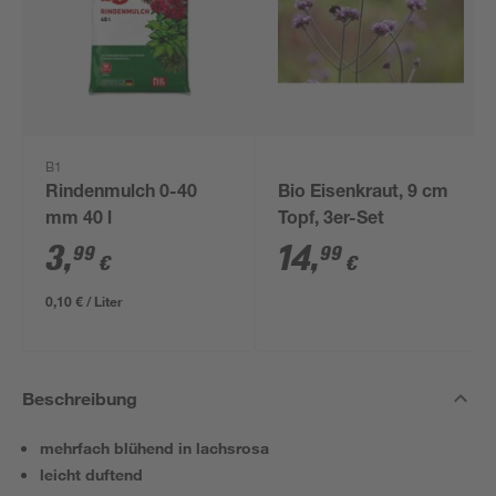
B1
Rindenmulch 0-40
Bio Eisenkraut, 9 cm
mm 40 l
Topf, 3er-Set
3
,
14
,
99
99
€
€
0,10 € / Liter
Beschreibung
mehrfach blühend in lachsrosa
leicht duftend