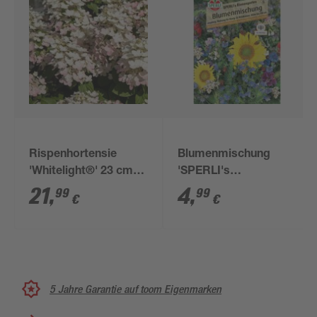
Rispenhortensie
Blumenmischung
'Whitelight®' 23 cm
'SPERLI's
Topf
Bienengarten'
21
,
4
,
99
99
€
€
5 Jahre Garantie auf toom Eigenmarken