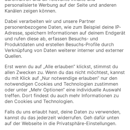
Folge uns
Zahlungsarten
Versandarten
Sicher einkaufen
Jetzt die toom-App herunterladen
Alle Preisangaben in EUR inkl. gesetzl. MwSt.. Die dargestellten Angebote sind unter
Umständen nicht in allen Märkten verfügbar. Die angegebenen Verfügbarkeiten beziehen
sich auf den unter "Mein Markt" ausgewählten toom Baumarkt. Alle Angebote und