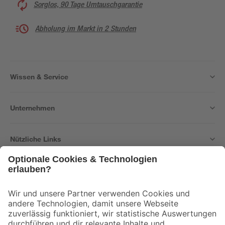
Sorglos, 90 Tage Umtauschgarantie
Abholung im Markt in 2 Stunden
Wissen & Service
Unternehmen
Nützliche Links
Bleib auf dem Laufenden mit unserem Newsletter
Der toom Newsletter: Keine Angebote und Aktionen mehr verpassen!
Zur Newsletter Anmeldung