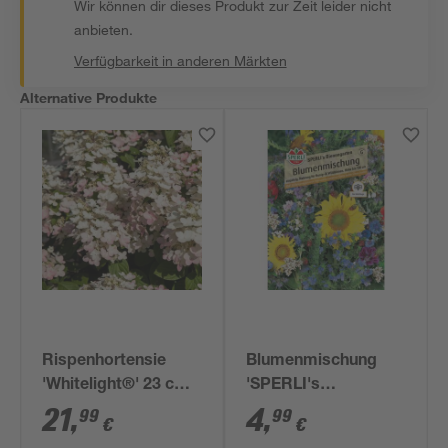
Wir können dir dieses Produkt zur Zeit leider nicht
anbieten.
Verfügbarkeit in anderen Märkten
Alternative Produkte
Rispenhortensie
Blumenmischung
'Whitelight®' 23 cm
'SPERLI's
Topf
Bienengarten'
21
,
4
,
99
99
€
€