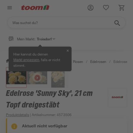
Mein Markt:
Troisdorf
✕
Hier kannst du deinen
, falls er nicht
Markt anpassen
/
Garten & Freizeit
/
Pflanzen
/
Rosen
/
Edelrosen
/
Edelrose 'Su
stimmt.
Edelrose 'Sunny Sky', 21 cm
Topf dreigestäbt
Produktdetails
| Artikelnummer
:
4573506
Aktuell nicht verfügbar