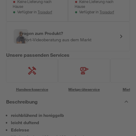
Keine Lieferung nach
Keine Lieferung nach
Hause
Hause
Troisdorf
Troisdorf
Verfügbar in
Verfügbar in
Fragen zum Produkt?
Sofort-Videoberatung aus dem Markt
Unsere passenden Services
Handwerksservice
Mietgeräteservice
Miettra
Beschreibung
reichblühend in honiggelb
leicht duftend
Edelrose