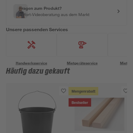
Fragen zum Produkt?
Sofort-Videoberatung aus dem Markt
Unsere passenden Services
Handwerksservice
Mietgeräteservice
Miettra
Häufig dazu gekauft
Mengenrabatt
Bestseller