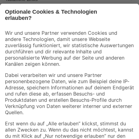
Bleib auf dem Laufenden mit unserem Newsletter
Der toom Newsletter: Keine Angebote und Aktionen mehr verpassen!
Zur Newsletter Anmeldung
Folge uns
Zahlungsarten
Versandarten
Sicher einkaufen
Jetzt die toom-App herunterladen