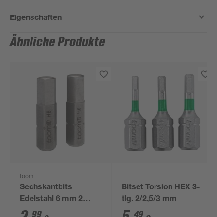
Eigenschaften
Ähnliche Produkte
toom
Sechskantbits
Bitset Torsion HEX 3-
Edelstahl 6 mm 2
tlg. 2/2,5/3 mm
Stück
2
,
5
,
99
49