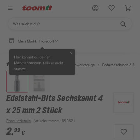
Mein Markt:
Troisdorf
✕
Hier kannst du deinen
, falls er nicht
Markt anpassen
/
Werkstatt & Maschinen
/
Elektrowerkzeuge
/
Bohrmaschinen & Boh
stimmt.
Edelstahl-Bits Sechskannt 4
x 25 mm 2 Stück
Produktdetails
| Artikelnummer
:
1890621
2
,
99
€