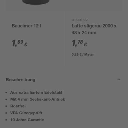
binderholz
Baueimer 12 l
Latte sägerau 2000 x
48 x 24 mm
1
,
1
,
69
78
€
€
0,89 € / Meter
Beschreibung
Aus extra hartem Edelstahl
Mit 4 mm Sechskant-Antrieb
Rostfrei
VPA Gütegeprüft
10 Jahre Garantie