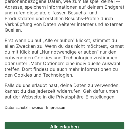
Zahlungsarten
Versandarten
Sicher einkaufen
Jetzt die toom-App herunterladen
Alle Preisangaben in EUR inkl. gesetzl. MwSt.. Die dargestellten Angebote sind unter
Umständen nicht in allen Märkten verfügbar. Die angegebenen Verfügbarkeiten beziehen
sich auf den unter "Mein Markt" ausgewählten toom Baumarkt. Alle Angebote und
Produkte nur solange der Vorrat reicht.
*Paketversand ab 59 € versandkostenfrei, gilt nicht für Artikel mit Speditionsversand, hier
fallen zusätzliche Versandkosten an.
Datenschutz
Privatsphäre
Impressum
AGB