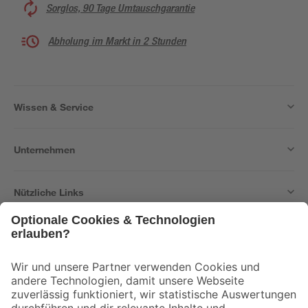
Sorglos, 90 Tage Umtauschgarantie
Abholung im Markt in 2 Stunden
Wissen & Service
Unternehmen
Nützliche Links
Bleib auf dem Laufenden mit unserem Newsletter
Der toom Newsletter: Keine Angebote und Aktionen mehr verpassen!
Zur Newsletter Anmeldung