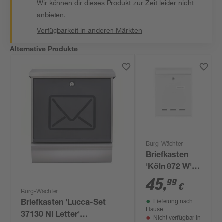
Wir können dir dieses Produkt zur Zeit leider nicht
anbieten.
Verfügbarkeit in anderen Märkten
Alternative Produkte
Burg-Wächter
Briefkasten
'Köln 872 W'
weiß 25,5 x 34
45
,
99
€
x 8,5 cm
Burg-Wächter
Lieferung nach
Briefkasten 'Lucca-Set
Hause
37130 NI Letter'
Nicht verfügbar in