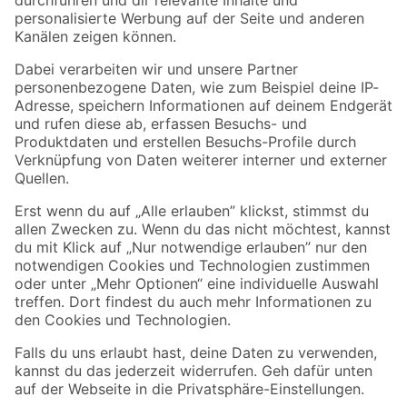
Folge uns
Zahlungsarten
Versandarten
Sicher einkaufen
Jetzt die toom-App herunterladen
Alle Preisangaben in EUR inkl. gesetzl. MwSt.. Die dargestellten Angebote sind unter
Umständen nicht in allen Märkten verfügbar. Die angegebenen Verfügbarkeiten beziehen
sich auf den unter "Mein Markt" ausgewählten toom Baumarkt. Alle Angebote und