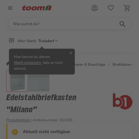
Mein Markt:
Troisdorf
✕
Hier kannst du deinen
, falls er nicht
Markt anpassen
/
Werkstatt & Maschinen
/
Eisenwaren & Beschläge
/
Briefkästen &
stimmt.
Edelstahlbriefkasten
"Milano"
Produktdetails
| Artikelnummer
:
350008
Aktuell nicht verfügbar