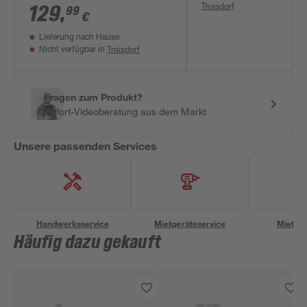
Troisdorf
edelstahlfarben/transluzent
129
,
99
€
anthrazit 38 x 44 x 14,8 cm
Lieferung nach Hause
Troisdorf
Nicht verfügbar in
Fragen zum Produkt?
Sofort-Videoberatung aus dem Markt
Unsere passenden Services
Handwerksservice
Mietgeräteservice
Miettra
Häufig dazu gekauft