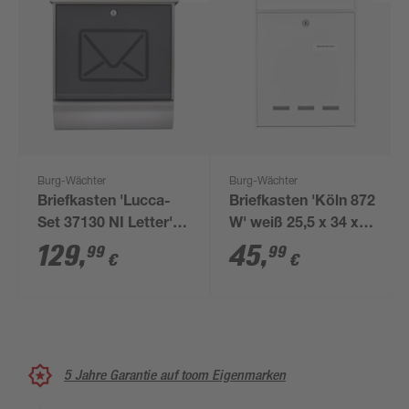
Burg-Wächter
Burg-Wächter
Briefkasten 'Lucca-
Briefkasten 'Köln 872
Set 37130 NI Letter'
W' weiß 25,5 x 34 x
edelstahlfarben/transluzent
8,5 cm
129
,
45
,
99
99
€
€
anthrazit 38 x 44 x
14,8 cm
5 Jahre Garantie auf toom Eigenmarken