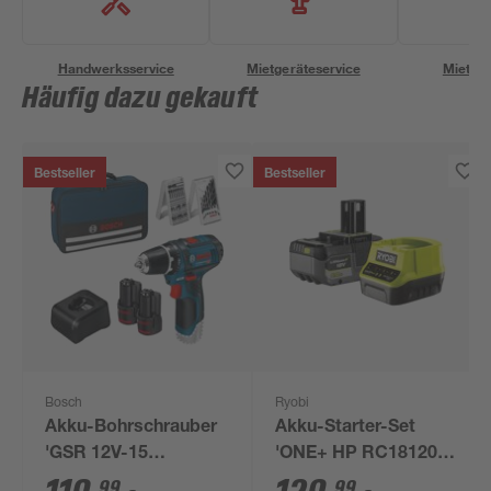
Handwerksservice
Mietgeräteservice
Miettra
Häufig dazu gekauft
Bestseller
Bestseller
Bosch
Ryobi
Akku-Bohrschrauber
Akku-Starter-Set
'GSR 12V-15
'ONE+ HP RC18120-
Professional' mit 2
150X' 18 V 5,0 Ah mit
99
99