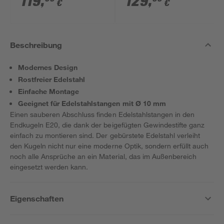
119
,
129
,
€
€
Akkus, Tasche und
Akku und Ladegerät
Zubehörset
Beschreibung
Modernes Design
Rostfreier Edelstahl
Einfache Montage
Geeignet für Edelstahlstangen mit Ø 10 mm
Einen sauberen Abschluss finden Edelstahlstangen in den
Endkugeln E20, die dank der beigefügten Gewindestifte ganz
einfach zu montieren sind. Der gebürstete Edelstahl verleiht
den Kugeln nicht nur eine moderne Optik, sondern erfüllt auch
noch alle Ansprüche an ein Material, das im Außenbereich
eingesetzt werden kann.
Eigenschaften