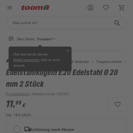
Mein Markt:
Troisdorf
✕
Hier kannst du deinen
, falls er nicht
Markt anpassen
/
Bauen & Renovieren
/
Treppen & Geländer
/
Treppenzubehör
/
Ed
stimmt.
Edelstahlkugeln E20 Edelstahl Ø 20
mm 2 Stück
Produktdetails
| Artikelnummer
:
303501
11
,
99
€
inkl. 19% MwSt.
Lieferung nach Hause