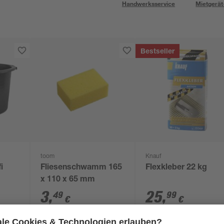
Handwerksservice
Mietgerät
Bestseller
toom
Knauf
i
Fliesenschwamm 165
Flexkleber 22 kg
x 110 x 65 mm
3
,
25
,
49
99
€
€
1,18 € / Kilogramm