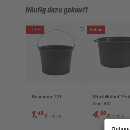
Häufig dazu gekauft
- 11 %
Aktion
Baueimer 12 l
Mörtelkübel 'Prof
Line' 40 l
1
,
4
,
49
99
€
€
1,69 €
5,49 €