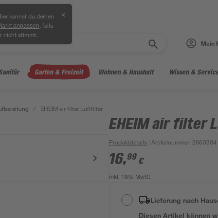
✕
ier kannst du deinen
, falls
Markt anpassen
r nicht stimmt.
Mein 
Sanitär
Garten & Freizeit
Wohnen & Haushalt
Wissen & Servic
fbereitung
/
EHEIM air filter Luftfilter
EHEIM air filter L
Produktdetails
| Artikelnummer
:
2660304
16
,
99
€
inkl. 19% MwSt.
Lieferung nach Haus
Diesen Artikel können wir