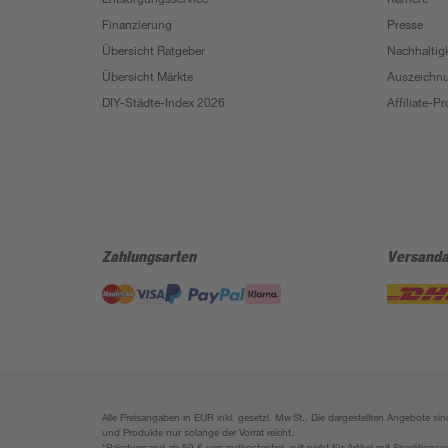
Finanzierung
Presse
Übersicht Ratgeber
Nachhaltigk
Übersicht Märkte
Auszeichn
DIY-Städte-Index 2026
Affiliate-
Zahlungsarten
Versanda
Alle Preisangaben in EUR inkl. gesetzl. MwSt.. Die dargestellten Angebote 
und Produkte nur solange der Vorrat reicht.
*Paketversand ab 59 € versandkostenfrei, gilt nicht für Artikel mit Speditionsv