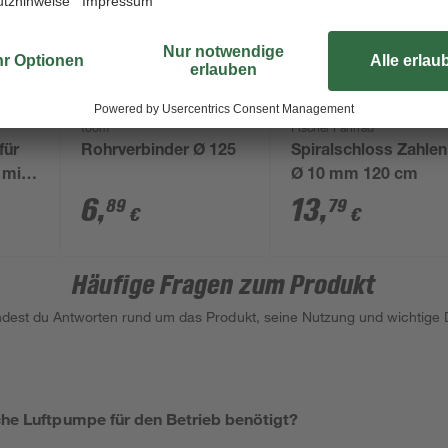
toom
Fischer Fahrrad
für
Rohrverbinder Ø 125
Spiralschloss Zahlen
 mit
Ø 10 mm 120 cm
pe
6
,
13
,
89
79
€
€
Häufige Fragen zum Produkt
indest du Antworten rund um das Produkt, seine Nutzung und wichtige D
che Luftpumpe für den Betrieb benötigt?