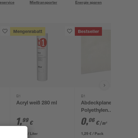
eservice
Miettransporter
Energie sparen
Mengenrabatt
Bestseller
B1
B1
Acryl weiß 280 ml
Abdeckplane
Polyethylen
transparent 4 x 5 m
1
,
0
,
99
06
€
€
/ m²
7,11 € / Liter
1,29 € / Pack