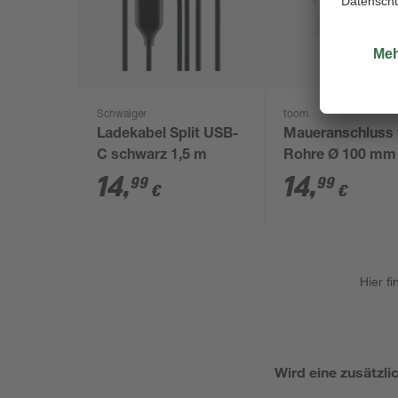
Schwaiger
toom
Ladekabel Split USB-
Maueranschluss 
C schwarz 1,5 m
Rohre Ø 100 mm
Rückschlagklap
14
,
14
,
99
99
€
€
Hier f
Wird eine zusätzli