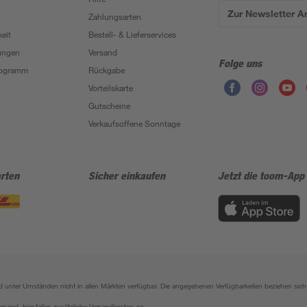
Zur Newsletter 
Zahlungsarten
eit
Bestell- & Lieferservices
ungen
Versand
Folge uns
Programm
Rückgabe
Vorteilskarte
Gutscheine
Verkaufsoffene Sonntage
rten
Sicher einkaufen
Jetzt die toom-App
sind unter Umständen nicht in allen Märkten verfügbar. Die angegebenen Verfügbarkeiten beziehen s
ersand, hier fallen zusätzliche Versandkosten an.