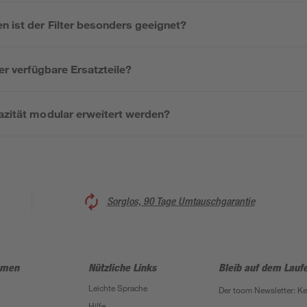
n ist der Filter besonders geeignet?
ter verfügbare Ersatzteile?
pazität modular erweitert werden?
Sorglos, 90 Tage Umtauschgarantie
hmen
Nützliche Links
Bleib auf dem Lauf
Leichte Sprache
Der toom Newsletter: K
Hilfe