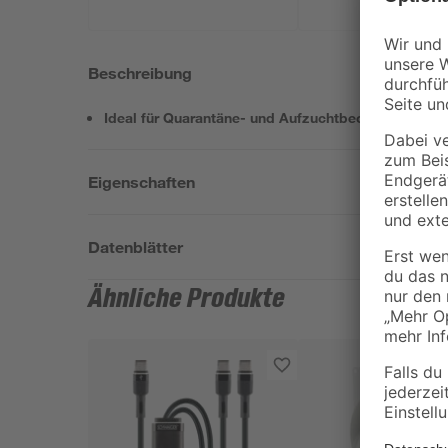
Beschreibung
Ideal für Quarantäne- und Aufzuchtbecken
Eigenschaften
Datenblätter
Ähnliche Produkte