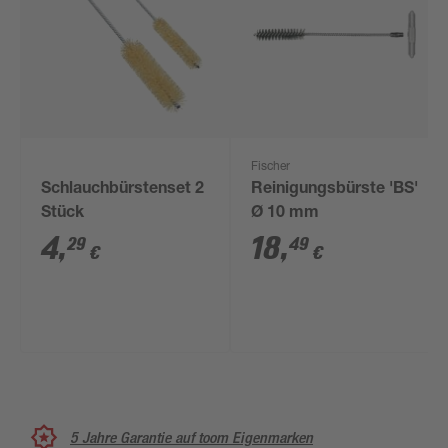
Fischer
Schlauchbürstenset 2
Reinigungsbürste 'BS'
Stück
Ø 10 mm
4
,
18
,
29
49
€
€
5 Jahre Garantie auf toom Eigenmarken