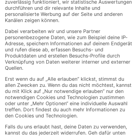
Zur Newsletter Anmeldung
Folge uns
Zahlungsarten
Versandarten
Sicher einkaufen
Jetzt die toom-App herunterladen
Alle Preisangaben in EUR inkl. gesetzl. MwSt.. Die dargestellten Angebote sind unter