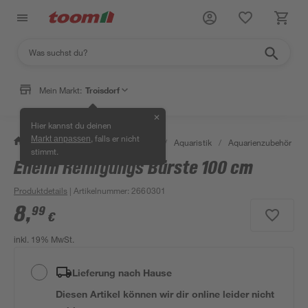
Mein Markt:
Troisdorf
✕
Hier kannst du deinen
, falls er nicht
Markt anpassen
/
Garten & Freizeit
/
Tierbedarf
/
Aquaristik
/
Aquarienzubehör
/
stimmt.
Eheim Reinigungs Bürste 100 cm
Produktdetails
| Artikelnummer
:
2660301
8
,
99
€
inkl. 19% MwSt.
Lieferung nach Hause
Diesen Artikel können wir dir online leider nicht