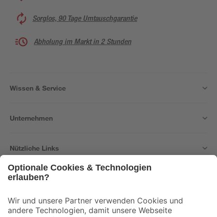
Sorglos, 90 Tage Umtauschgarantie
Abholung im Markt in 2 Stunden
Wissen & Service
Unternehmen
Nützliche Links
Bleib auf dem Laufenden mit unserem Newsletter
Der toom Newsletter: Keine Angebote und Aktionen mehr verpassen!