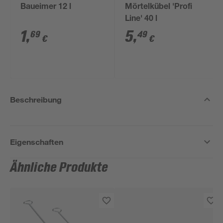
Baueimer 12 l
Mörtelkübel 'Profi
Line' 40 l
1
,
5
,
69
49
€
€
Beschreibung
Eigenschaften
Ähnliche Produkte