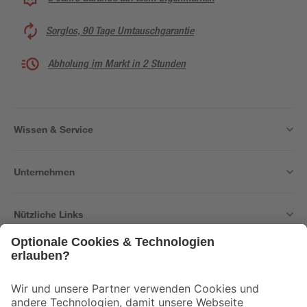
Sorglos, 90 Tage Umtauschgarantie
Abholung im Markt in 2 Stunden
Wissen & Service
Unternehmen
Nützliche Links
Bleib auf dem Laufenden mit unserem Newsletter
Der toom Newsletter: Keine Angebote und Aktionen mehr verpassen!