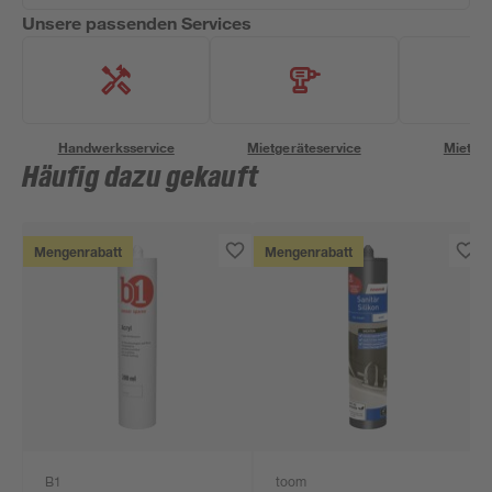
Unsere passenden Services
Handwerksservice
Mietgeräteservice
Miettra
Häufig dazu gekauft
Mengenrabatt
Mengenrabatt
B1
toom