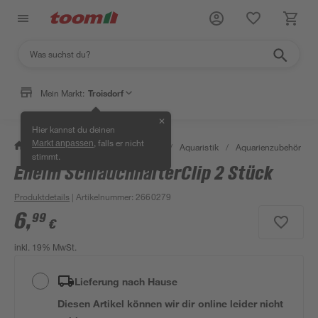
Mein Markt:
Troisdorf
✕
Hier kannst du deinen
, falls er nicht
Markt anpassen
/
Garten & Freizeit
/
Tierbedarf
/
Aquaristik
/
Aquarienzubehör
/
stimmt.
Eheim SchlauchhalterClip 2 Stück
Produktdetails
| Artikelnummer
:
2660279
6
,
99
€
inkl. 19% MwSt.
Lieferung nach Hause
Diesen Artikel können wir dir online leider nicht