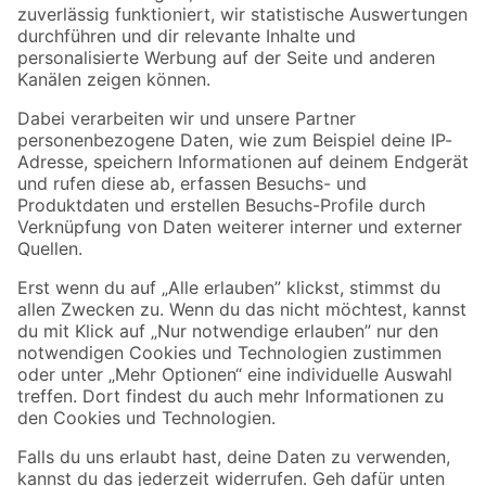
Zur Newsletter Anmeldung
Folge uns
Zahlungsarten
Versandarten
Sicher einkaufen
Jetzt die toom-App herunterladen
Alle Preisangaben in EUR inkl. gesetzl. MwSt.. Die dargestellten Angebote sind unter