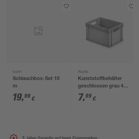
toom
Alutec
Schlauchbox-Set 10
Kunststoffbehälter
m
geschlossen grau 40
x 30 x 23,5 cm
19
,
7
,
99
99
€
€
5 Jahre Garantie auf toom Eigenmarken