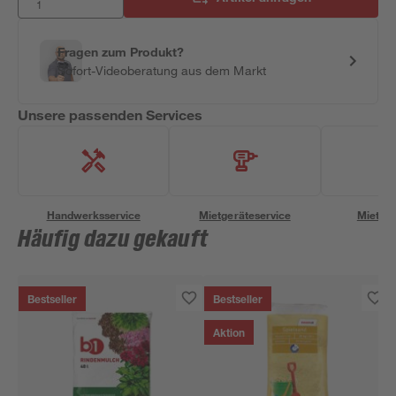
Fragen zum Produkt?
Sofort-Videoberatung aus dem Markt
Unsere passenden Services
Handwerksservice
Mietgeräteservice
Miettra
Häufig dazu gekauft
Bestseller
Bestseller
Aktion