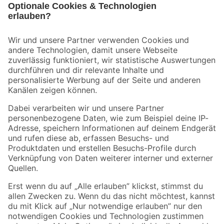
Bleib auf dem Laufenden mit unserem Newsletter
Der toom Newsletter: Keine Angebote und Aktionen mehr verpassen!
Zur Newsletter Anmeldung
Folge uns
Zahlungsarten
Versandarten
Sicher einkaufen
Jetzt die toom-App herunterladen