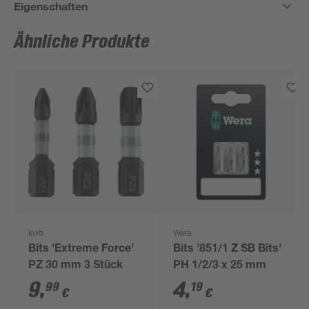
Eigenschaften
Ähnliche Produkte
kwb
Wera
Bits 'Extreme Force'
Bits '851/1 Z SB Bits'
PZ 30 mm 3 Stück
PH 1/2/3 x 25 mm
9
,
4
,
99
19
€
€