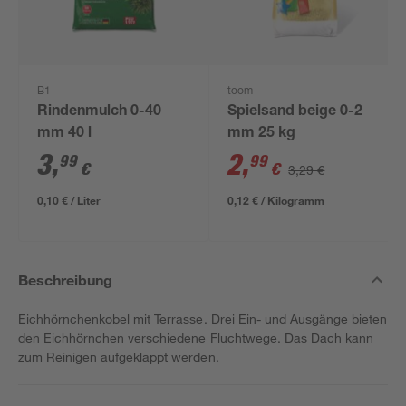
B1
toom
Rindenmulch 0-40
Spielsand beige 0-2
mm 40 l
mm 25 kg
3
,
2
,
99
99
€
€
3,29 €
0,10 € / Liter
0,12 € / Kilogramm
Beschreibung
Eichhörnchenkobel mit Terrasse. Drei Ein- und Ausgänge bieten
den Eichhörnchen verschiedene Fluchtwege. Das Dach kann
zum Reinigen aufgeklappt werden.