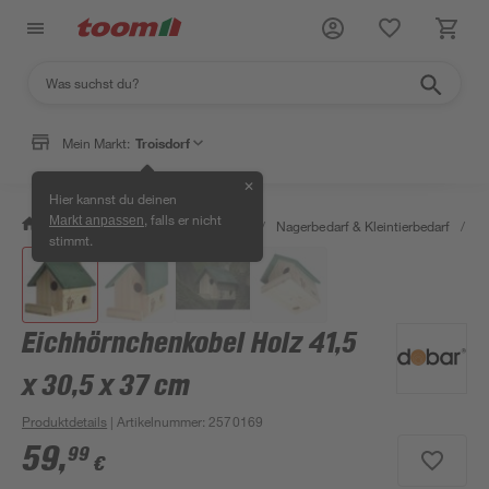
Mein Markt:
Troisdorf
✕
Hier kannst du deinen
, falls er nicht
Markt anpassen
/
Garten & Freizeit
/
Tierbedarf
/
Nagerbedarf & Kleintierbedarf
/
Ei
stimmt.
Eichhörnchenkobel Holz 41,5
x 30,5 x 37 cm
Produktdetails
| Artikelnummer
:
2570169
59
,
99
€