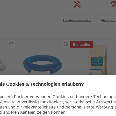
Handwerksservice
Mietgerät
Bestseller
mediPOOL
toom
Schwimmbadschlauch
Filtersand für
Ø 3,2 x 600 cm
Sandfilteranlagen