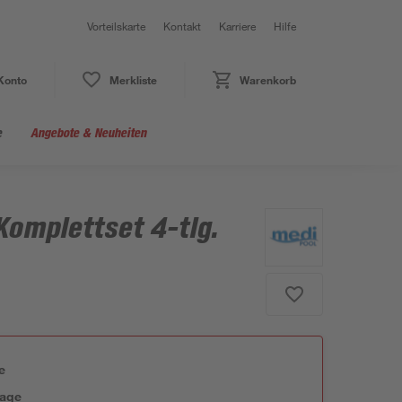
Vorteilskarte
Kontakt
Karriere
Hilfe
Konto
Merkliste
Warenkorb
e
Angebote & Neuheiten
omplettset 4-tlg.
e
tage