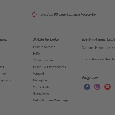
Sorglos, 90 Tage Umtauschgarantie
hmen
Nützliche Links
Bleib auf dem Lauf
Leichte Sprache
Der toom Newsletter: K
Hilfe
Zur Newsletter 
Zahlungsarten
eit
Bestell- & Lieferservices
ungen
Versand
Folge uns
Programm
Rückgabe
Vorteilskarte
Gutscheine
Verkaufsoffene Sonntage