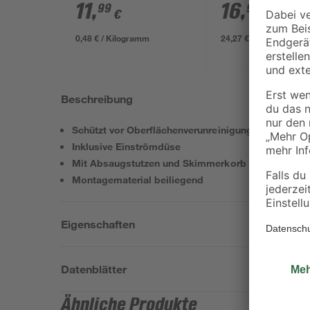
1,2 mm 25 kg
11
,
16
,
99
99
€
€
0,48 € / Kilogramm
24,27 € / Kilogramm
Beschreibung
Schützt vor Oberflächenverunreinigung
Inklusive Einströmdüse
Mit Absaugstutzen und Skimmerkorb
Montagematerial beiliegend
Eigenschaften
Datenblätter
Ähnliche Produkte