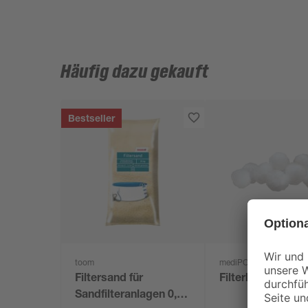
Häufig dazu gekauft
Bestseller
toom
mediPOOL
Filtersand für
Filterballs 700 g
Sandfilteranlagen 0,7-