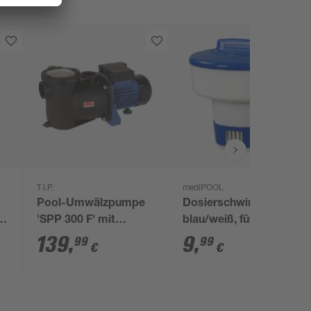
T.I.P.
mediPOOL
Pool-Umwälzpumpe
Dosierschwimmer
'SPP 300 F' mit
blau/weiß, für 200
Vorfilter schwarz/blau
g/250 g Tabletten
139
,
9
,
99
99
€
€