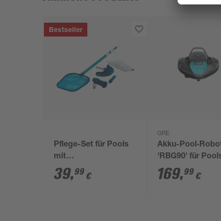
Bestseller
GRE
Pflege-Set für Pools
Akku-Pool‑Robo
mit
'RBG90' für Pool
Kartuschenfilteranlage,
80 m²
39
,
169
,
99
99
€
€
4-teilig