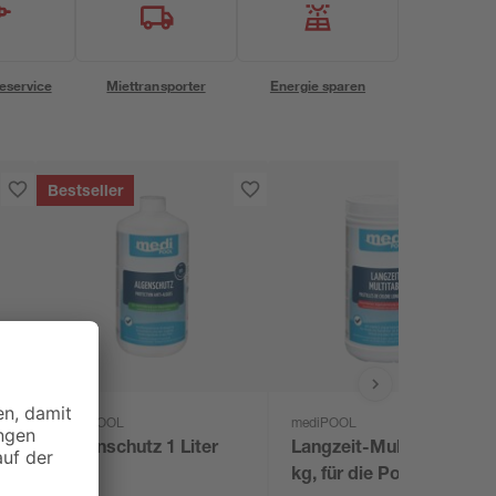
eservice
Miettransporter
Energie sparen
Bestseller
mediPOOL
mediPOOL
Algenschutz 1 Liter
Langzeit-Multitabs 1
kg, für die Poolpflege