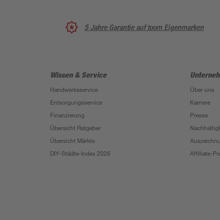
5 Jahre Garantie auf toom Eigenmarken
Wissen & Service
Unterne
Handwerksservice
Über uns
Entsorgungsservice
Karriere
Finanzierung
Presse
Übersicht Ratgeber
Nachhaltigk
Übersicht Märkte
Auszeichn
DIY-Städte-Index 2026
Affiliate-