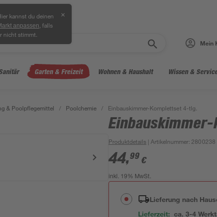
✕
ier kannst du deinen
, falls
Markt anpassen
r nicht stimmt.
Mein 
Sanitär
Garten & Freizeit
Wohnen & Haushalt
Wissen & Servic
ng & Poolpflegemittel
/
Poolchemie
/
Einbauskimmer-Komplettset 4-tlg.
Einbauskimmer-K
Produktdetails
| Artikelnummer
:
2800238
44
,
99
€
inkl. 19% MwSt.
Lieferung nach Haus
Lieferzeit:
ca. 3-4 Werk