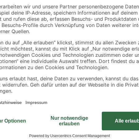
extra fein 0,4-0,8 m
24
,
11
,
99
99
€
€
25 kg
4,17 € / Meter
0,48 € / Kilogramm
Das Einbauskimmer-Komplettset e
einen Absaugstutzen sowie einen 
von der Wasseroberfläche Ihres P
den problemlosen Einbau finden Si