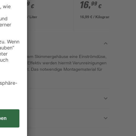
m
9
,
16
,
99
99
€
€
9,99 € / Liter
16,99 € / Kilogramm
nthält neben dem Skimmergehäuse eine Einströmdüse,
Skimmerkorb. Effektiv werden hiermit Verunreinigungen
ools abgesaugt. Das notwendige Montagematerial für
e anbei.