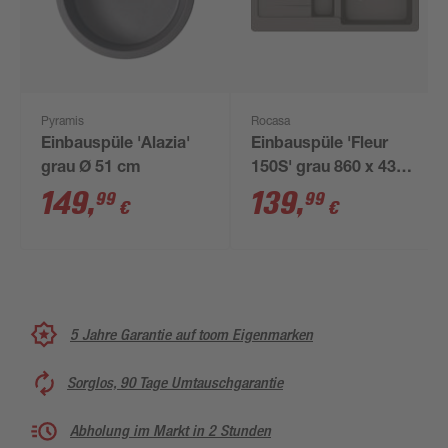
Pyramis
Rocasa
Einbauspüle 'Alazia'
Einbauspüle 'Fleur
grau Ø 51 cm
150S' grau 860 x 435
mm
149
,
139
,
99
99
€
€
5 Jahre Garantie auf toom Eigenmarken
Sorglos, 90 Tage Umtauschgarantie
Abholung im Markt in 2 Stunden