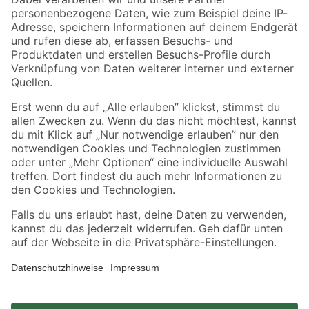
Zahlungsarten
Versandarten
Sicher einkaufen
Jetzt die toom-App herunterladen
Alle Preisangaben in EUR inkl. gesetzl. MwSt.. Die dargestellten Angebote sind unter
Umständen nicht in allen Märkten verfügbar. Die angegebenen Verfügbarkeiten beziehen
sich auf den unter "Mein Markt" ausgewählten toom Baumarkt. Alle Angebote und
Produkte nur solange der Vorrat reicht.
*Paketversand ab 59 € versandkostenfrei, gilt nicht für Artikel mit Speditionsversand, hier
fallen zusätzliche Versandkosten an.