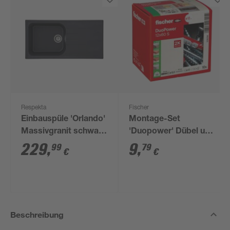
Respekta
Fischer
Einbauspüle 'Orlando'
Montage-Set
Massivgranit schwarz
'Duopower' Dübel und
100 x 50 cm
Schrauben, Ø 12 x 60
229
,
9
,
99
79
€
€
mm, 20-teilig
Beschreibung