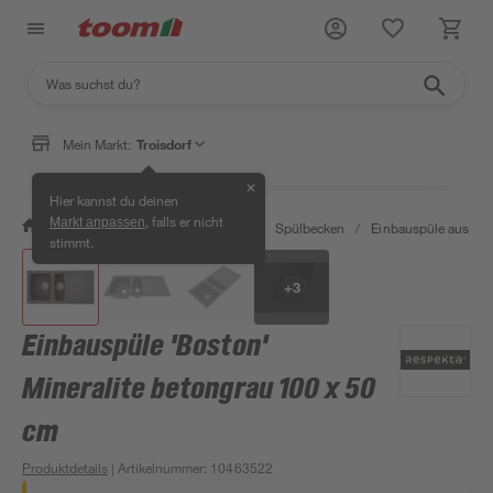
Mein Markt:
Troisdorf
✕
Hier kannst du deinen
, falls er nicht
Markt anpassen
/
Wohnen & Haushalt
/
Küche
/
Spülbecken
/
Einbauspüle aus Mine
stimmt.
+
3
Einbauspüle 'Boston'
Mineralite betongrau 100 x 50
cm
Produktdetails
| Artikelnummer
:
10463522