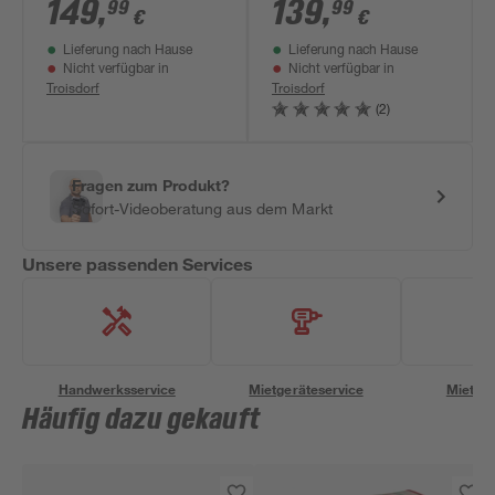
mm
149
,
139
,
99
99
€
€
Lieferung nach Hause
Lieferung nach Hause
Nicht verfügbar in
Nicht verfügbar in
Troisdorf
Troisdorf
(2)
Fragen zum Produkt?
Sofort-Videoberatung aus dem Markt
Unsere passenden Services
Handwerksservice
Mietgeräteservice
Miettra
Häufig dazu gekauft