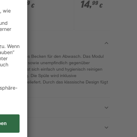
1 1/2" x 40 mm
6
,
14
,
99
99
€
€
r ein geräumiges Becken für den Abwasch. Das Modul
 hitzebeständig, sowie unempfindlich gegenüber
halt. Es lässt sich einfach und hygienisch reinigen
umte Dichtung. Die Spüle wird inklusive
aufgarnitur geliefert. Durch das klassische Design fügt
ein.