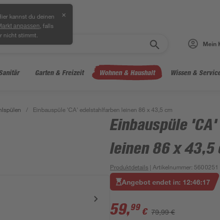
✕
ier kannst du deinen
, falls
Markt anpassen
r nicht stimmt.
Mein 
Sanitär
Garten & Freizeit
Wohnen & Haushalt
Wissen & Servic
hlspülen
/
Einbauspüle 'CA' edelstahlfarben leinen 86 x 43,5 cm
Einbauspüle 'CA'
leinen 86 x 43,5
Produktdetails
| Artikelnummer
:
5600251
Angebot endet in:
12
:
46
:
16
59
,
99
€
79,99 €