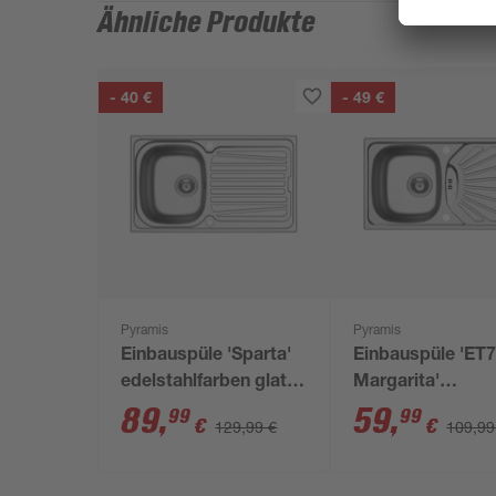
Ähnliche Produkte
- 40 €
- 49 €
Pyramis
Pyramis
Einbauspüle 'Sparta'
Einbauspüle 'ET
edelstahlfarben glatt
Margarita'
86 x 50 cm
edelstahlfarben g
89
,
59
,
99
99
€
€
129,99 €
109,99
780 x 435 mm