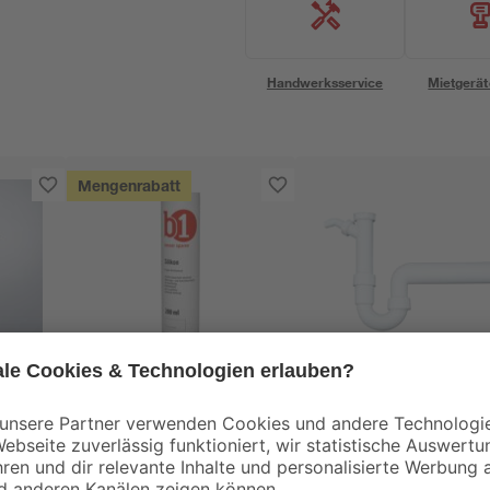
Handwerksservice
Mietgerät
Mengenrabatt
B1
Silikon transparent
Kunststoff-Siphon
280 ml
mit Geräteanschluss