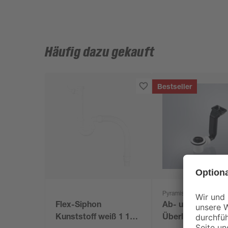
Häufig dazu gekauft
Bestseller
Pyramis
Flex-Siphon
Ab- und
Kunststoff weiß 1 1/2'
Überlaufgarnitur