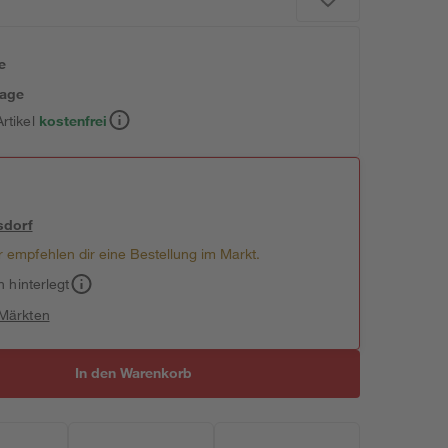
e
tage
rtikel
kostenfrei
sdorf
 empfehlen dir eine Bestellung im Markt.
h hinterlegt
 Märkten
In den Warenkorb