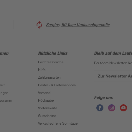
Sorglos, 90 Tage Umtauschgarantie
hmen
Nützliche Links
Bleib auf dem Lauf
Leichte Sprache
Der toom Newsletter: K
Hilfe
Zur Newsletter 
Zahlungsarten
eit
Bestell- & Lieferservices
ungen
Versand
Folge uns
Programm
Rückgabe
Vorteilskarte
Gutscheine
Verkaufsoffene Sonntage