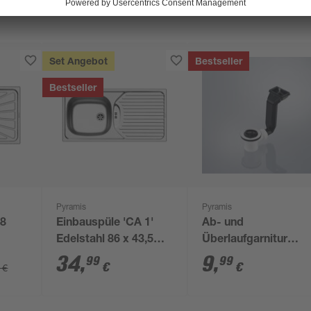
Set Angebot
Bestseller
Bestseller
Pyramis
Pyramis
78
Einbauspüle 'CA 1'
Ab- und
Edelstahl 86 x 43,5
Überlaufgarnitur
latt
cm ohne Ab- und
Modell 'CA 1'
34
,
9
,
99
99
€
€
 €
Überlaufgarnitur