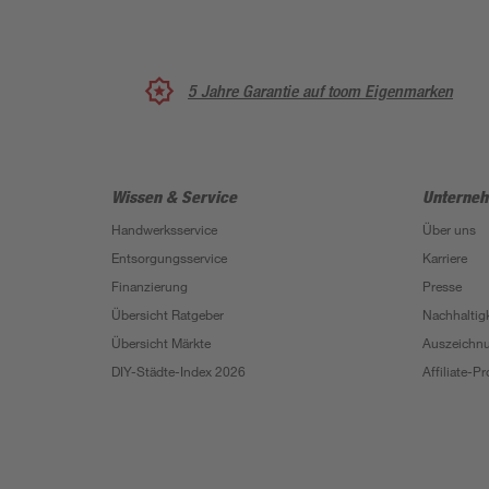
5 Jahre Garantie auf toom Eigenmarken
Wissen & Service
Unterne
Handwerksservice
Über uns
Entsorgungsservice
Karriere
Finanzierung
Presse
Übersicht Ratgeber
Nachhaltigk
Übersicht Märkte
Auszeichn
DIY-Städte-Index 2026
Affiliate-