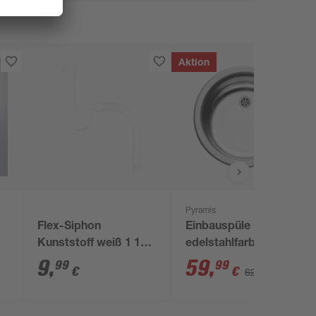
Aktion
Pyramis
Flex-Siphon
Einbauspüle 'CR'
Kunststoff weiß 1 1/2'
edelstahlfarben glatt
x 40/50 mm
Ø 45 cm
9
,
59
,
99
99
€
€
62,99 €