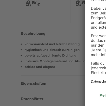
x 40/50 mm
Modell 'CA 1'
9
,
9
,
99
99
€
€
Beschreibung
korrosionsfest und hitzebeständig
hygienisch und einfach zu reinigen
bereits aufgeschäumte Dichtung
inklusive Montagematerial und Ab- und Überlaufgar
zeitlos und elegant
Eigenschaften
Datenblätter