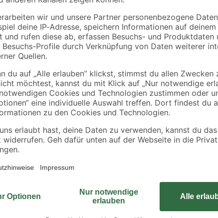
1 1/2" x 50 mm
3
,
6
,
49
99
€
€
12,46 € / Liter
Die Einbauspüle 'CA' verfügt übe
aus Edelstahl ist korrosions- und
herkömmlichen Belastungen im Haus
und besitzt eine bereits aufgeschä
nitur
Montagematerial und Ab- und Überl
sich die Spüle gut in deine Küche 