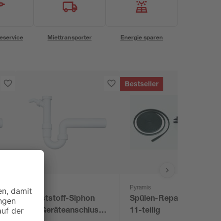
eservice
Miettransporter
Energie sparen
Bestseller
Pyramis
Kunststoff-Siphon
Spülen-Repair-Set
mit Geräteanschluss
11-teilig