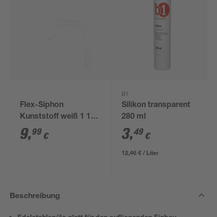
B1
Flex-Siphon
Silikon transparent
Kunststoff weiß 1 1/2'
280 ml
x 40/50 mm
9
,
3
,
99
49
€
€
12,46 € / Liter
Beschreibung
Edelstahlspüle glatt für den aufliegenden Einbau