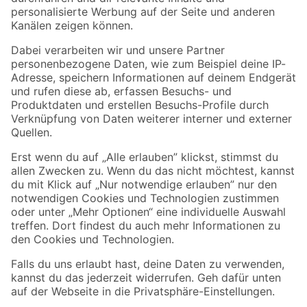
Folge uns
Zahlungsarten
Versandarten
Sicher einkaufen
Jetzt die toom-App herunterladen
Alle Preisangaben in EUR inkl. gesetzl. MwSt.. Die dargestellten Angebote sind unter
Umständen nicht in allen Märkten verfügbar. Die angegebenen Verfügbarkeiten beziehen
sich auf den unter "Mein Markt" ausgewählten toom Baumarkt. Alle Angebote und