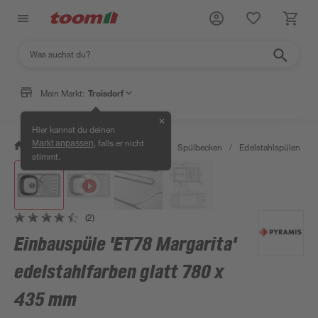
Mein Markt:
Troisdorf
✕
Hier kannst du deinen
, falls er nicht
Markt anpassen
/
Wohnen & Haushalt
/
Küche
/
Spülbecken
/
Edelstahlspülen
/
stimmt.
(2)
Einbauspüle 'ET78 Margarita'
edelstahlfarben glatt 780 x
435 mm