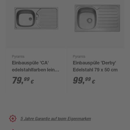
Pyramis
Pyramis
Einbauspüle 'CA'
Einbauspüle 'Derby'
edelstahlfarben leinen
Edelstahl 79 x 50 cm
86 x 43,5 cm
79
,
99
,
99
99
€
€
5 Jahre Garantie auf toom Eigenmarken