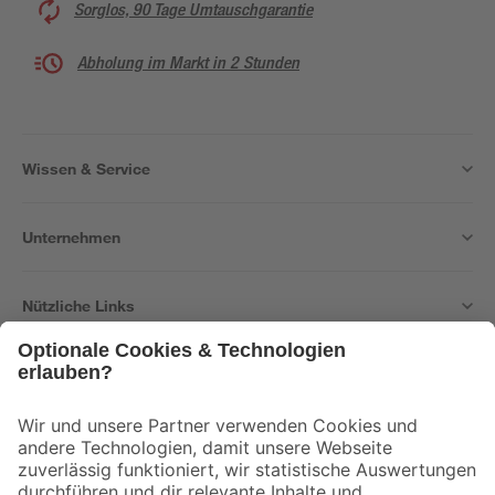
Sorglos, 90 Tage Umtauschgarantie
Abholung im Markt in 2 Stunden
Wissen & Service
Unternehmen
Nützliche Links
Bleib auf dem Laufenden mit unserem Newsletter
Der toom Newsletter: Keine Angebote und Aktionen mehr verpassen!
Zur Newsletter Anmeldung