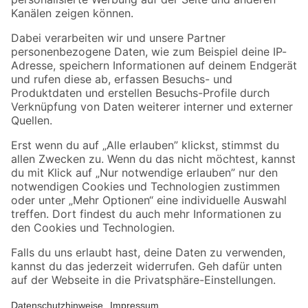
Folge uns
Zahlungsarten
Versandarten
Sicher einkaufen
Jetzt die toom-App herunterladen
Alle Preisangaben in EUR inkl. gesetzl. MwSt.. Die dargestellten Angebote sind unter
Umständen nicht in allen Märkten verfügbar. Die angegebenen Verfügbarkeiten beziehen
sich auf den unter "Mein Markt" ausgewählten toom Baumarkt. Alle Angebote und
Produkte nur solange der Vorrat reicht.