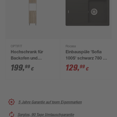
OPTIFIT
Rocasa
Hochschrank für
Einbauspüle 'Sofia
Backofen und
100S' schwarz 780 x
Kühlschrank
500 mm
199
,
129
,
99
99
€
€
'Optikomfort Erik290'
eichefarben 60 x 211,8
x 58,4 cm
5 Jahre Garantie auf toom Eigenmarken
Sorglos, 90 Tage Umtauschgarantie