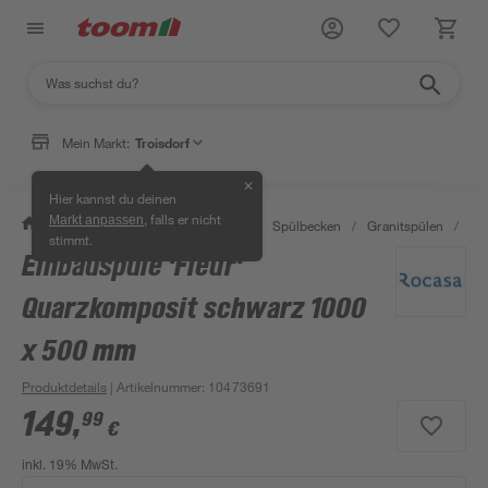
Mein Markt:
Troisdorf
✕
Hier kannst du deinen
, falls er nicht
Markt anpassen
/
Wohnen & Haushalt
/
Küche
/
Spülbecken
/
Granitspülen
/
Ei
stimmt.
Einbauspüle 'Fleur'
Quarzkomposit schwarz 1000
x 500 mm
Produktdetails
| Artikelnummer
:
10473691
149
,
99
€
inkl. 19% MwSt.