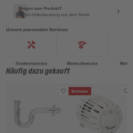
Fragen zum Produkt?
Sofort-Videoberatung aus dem Markt
Unsere passenden Services
Handwerksservice
Mietgeräteservice
Miettra
Häufig dazu gekauft
Bestseller