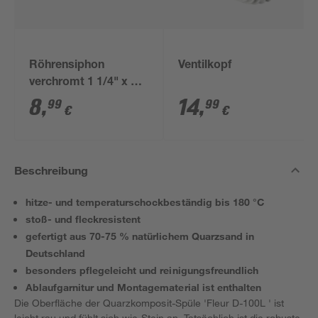
Röhrensiphon
Ventilkopf
verchromt 1 1/4" x 32
mm
8
,
14
,
99
99
€
€
Beschreibung
hitze- und temperaturschockbeständig bis 180 °C
stoß- und fleckresistent
gefertigt aus 70-75 % natürlichem Quarzsand in
Deutschland
besonders pflegeleicht und reinigungsfreundlich
Ablaufgarnitur und Montagematerial ist enthalten
Die Oberfläche der Quarzkomposit-Spüle 'Fleur D-100L ' ist
leicht rau und fühlt sich wie Stein an. Tatsächlich ist die robuste