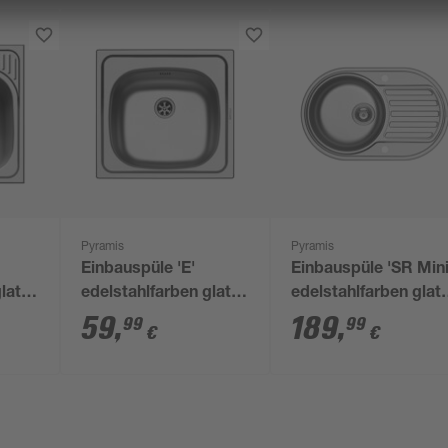
Pyramis
Pyramis
Einbauspüle 'E'
Einbauspüle 'SR Mini
latt
edelstahlfarben glatt
edelstahlfarben glatt
46,5 x 43,5 cm
76,5 x 48 cm
59
,
189
,
99
99
€
€