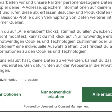
Die Einbauspüle 'Kiba' verfügt ü
aus Edelstahl ist korrosions- und
herkömmlichen Belastungen im Haus
und besitzt eine bereits aufgeschä
nitur
Montagematerial und Ab- und Überl
sich die Spüle gut in deine Küche 