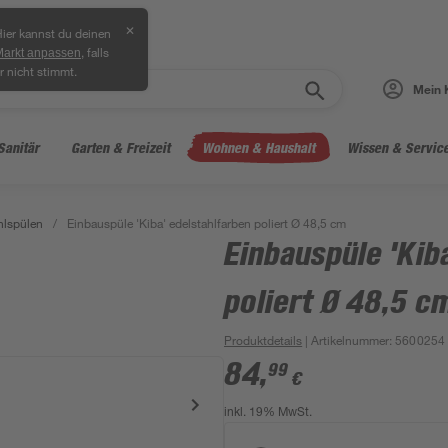
✕
ier kannst du deinen
, falls
Markt anpassen
r nicht stimmt.
Mein 
Sanitär
Garten & Freizeit
Wohnen & Haushalt
Wissen & Servic
hlspülen
/
Einbauspüle 'Kiba' edelstahlfarben poliert Ø 48,5 cm
Einbauspüle 'Kib
poliert Ø 48,5 c
Produktdetails
| Artikelnummer
:
5600254
84
,
99
€
inkl. 19% MwSt.