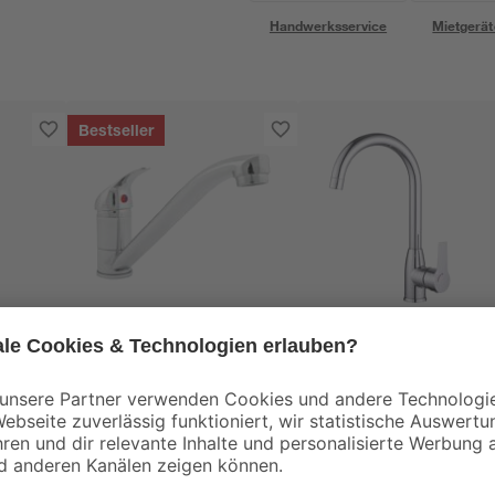
Handwerksservice
Mietgerät
Bestseller
B1
nt
Spültischarmatur
Spültischarmatur
'Carli' chromfarben
'Lago' verchromt
22
,
24
,
99
99
€
€