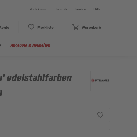
Vorteilskarte
Kontakt
Karriere
Hilfe
Konto
Merkliste
Warenkorb
e
Angebote & Neuheiten
a' edelstahlfarben
m