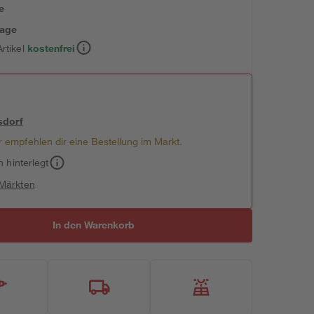
e
tage
rtikel
kostenfrei
sdorf
 empfehlen dir eine Bestellung im Markt.
h hinterlegt
 Märkten
In den Warenkorb