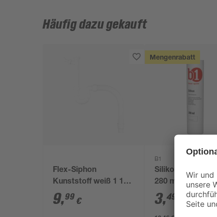
Häufig dazu gekauft
Mengenrabatt
B1
Flex-Siphon
Silikon transpare
Kunststoff weiß 1 1/2'
280 ml
x 40/50 mm
9
,
3
,
99
49
€
€