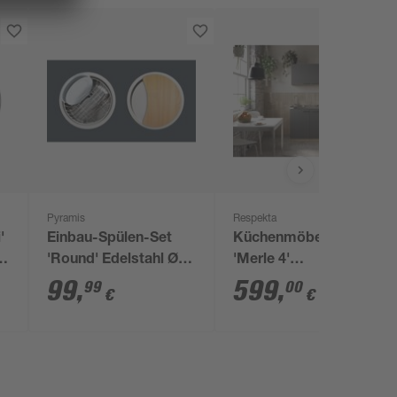
Pyramis
Respekta
'
Einbau-Spülen-Set
Küchenmöbel-Set
'Round' Edelstahl Ø
'Merle 4'
38,5 cm mit Brett und
grau/eichefarben mit
99
,
599
,
99
00
€
€
Korb
Spüle und
Glaskeramikkochfeld
100 cm