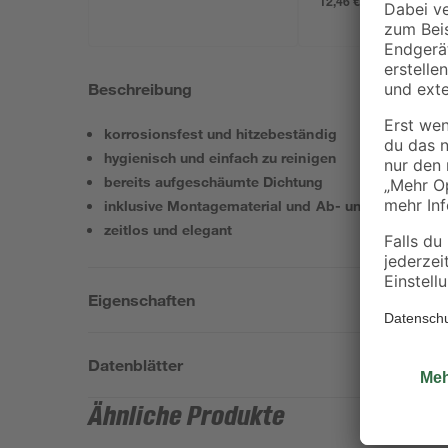
12,46 € / Liter
Beschreibung
korrosionsfest und hitzebeständig
hygienisch und einfach zu reinigen
bereits aufgeschäumte Dichtung
inklusive Montagematerial und Ab- und Überlaufgar
zeitlos und elegant
Eigenschaften
Datenblätter
Ähnliche Produkte