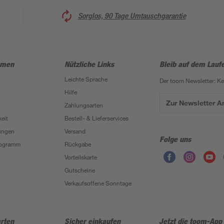
Sorglos, 90 Tage Umtauschgarantie
hmen
Nützliche Links
Bleib auf dem Lauf
Leichte Sprache
Der toom Newsletter: K
Hilfe
Zur Newsletter 
Zahlungsarten
eit
Bestell- & Lieferservices
ungen
Versand
Folge uns
Programm
Rückgabe
Vorteilskarte
Gutscheine
Verkaufsoffene Sonntage
rten
Sicher einkaufen
Jetzt die toom-App