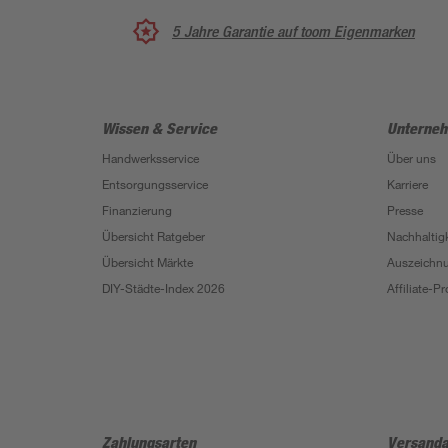
5 Jahre Garantie auf toom Eigenmarken
Wissen & Service
Unterne
Handwerksservice
Über uns
Entsorgungsservice
Karriere
Finanzierung
Presse
Übersicht Ratgeber
Nachhaltigk
Übersicht Märkte
Auszeichn
DIY-Städte-Index 2026
Affiliate-
Zahlungsarten
Versanda