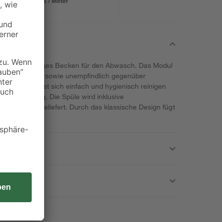
19,23 € / Meter
ber ein geräumiges Becken für den Abwasch. Das Modul
 hitzebeständig, sowie unempfindlich gegenüber
halt. Es lässt sich einfach und hygienisch reinigen
umte Dichtung. Die Spüle wird inklusive
aufgarnitur geliefert. Durch das klassische Design fügt
ein.