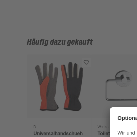
Häufig dazu gekauft
B1
Wenko
Universalhandschueh
Toilettenpapierha