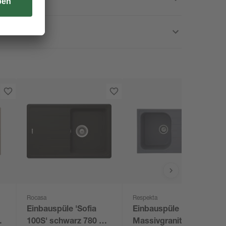
Rocasa
Respekta
Einbauspüle 'Sofia
Einbauspüle 'Orlando'
100S' schwarz 780 x
Massivgranit