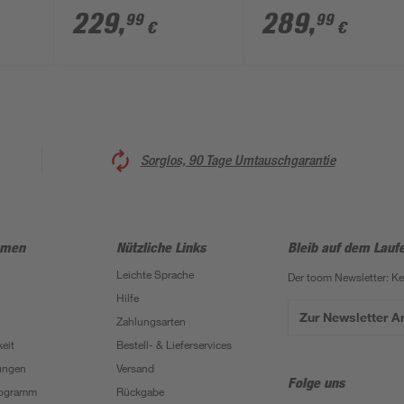
1000 x 500 mm
50 cm
229
,
289
,
99
99
€
€
Sorglos, 90 Tage Umtauschgarantie
hmen
Nützliche Links
Bleib auf dem Lauf
Leichte Sprache
Der toom Newsletter: K
Hilfe
Zur Newsletter 
Zahlungsarten
eit
Bestell- & Lieferservices
ungen
Versand
Folge uns
Programm
Rückgabe