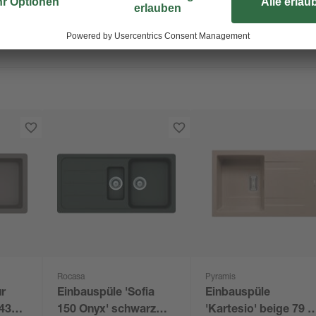
Rocasa
Pyramis
ur
Einbauspüle 'Sofia
Einbauspüle
 435
150 Onyx' schwarz
'Kartesio' beige 79 x