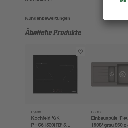
Kundenbewertungen
Ähnliche Produkte
Pyramis
Rocasa
Kochfeld 'GK
Einbauspüle 'Fle
PHC61530IFB' 5
150S' grau 860 x