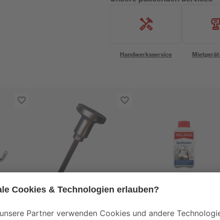
Handwerksservice
Mietgerät
Alpertec
Mellerud
lter
Knopfstiftteil
Spülkasten-Reiniger