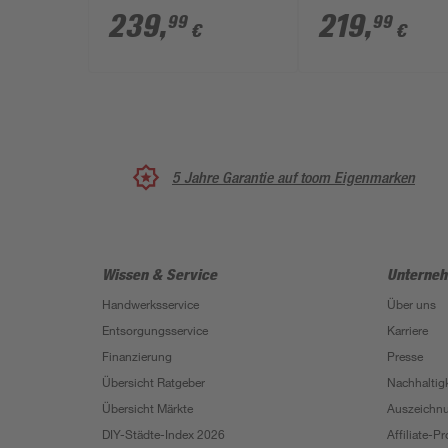
Kochzonen
mm
239
,
219
,
99
99
€
€
5 Jahre Garantie auf toom Eigenmarken
Wissen & Service
Unterne
Handwerksservice
Über uns
Entsorgungsservice
Karriere
Finanzierung
Presse
Übersicht Ratgeber
Nachhaltigk
Übersicht Märkte
Auszeichn
DIY-Städte-Index 2026
Affiliate-