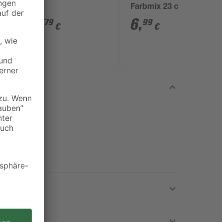
Farbmix 23 cm Topf
17
,
6
,
79
99
€
€