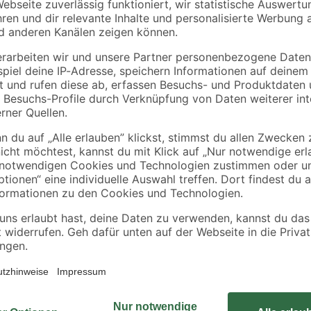
Aluminium F1
500 ml
3,5 x
10
,
9
,
49
49
€
€
18,98 € / Liter