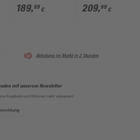
500 mm
betongrau 86 x 50 cm
189
,
209
,
99
99
€
€
Abholung im Markt in 2 Stunden
enden mit unserem Newsletter
eine Angebote und Aktionen mehr verpassen!
Anmeldung