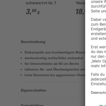
schwarz/rot Gr. 7
'Vacuum-Loc®
Milazzo' chrom 1
3
,
18
,
99
89
€
€
17,5 x 16 cm
Beschreibung
Einbauspüle aus hochwertigem Massivgranit
wechselseitig rechts/links einbaubar
für Unterschränke ab 60 cm Breite
inklusive Ab- und Überlaufgarnitur und Siebkorb
hohe Resistenz bei aggressiven Chemikalien
Eigenschaften
Datenblätter