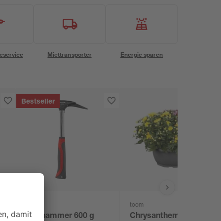
eservice
Miettransporter
Energie sparen
Bestseller
toom
toom
Latthammer 600 g
Chrysantheme