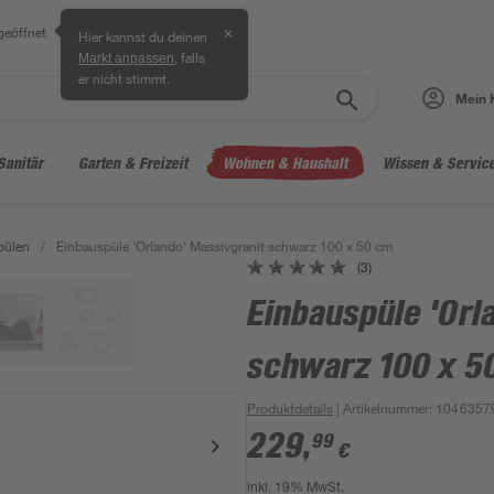
geöffnet
✕
Hier kannst du deinen
, falls
Markt anpassen
er nicht stimmt.
Mein 
Sanitär
Garten & Freizeit
Wohnen & Haushalt
Wissen & Servic
pülen
/
Einbauspüle 'Orlando' Massivgranit schwarz 100 x 50 cm
(3)
Einbauspüle 'Orl
schwarz 100 x 5
Produktdetails
| Artikelnummer
:
1046357
229
,
99
€
inkl. 19% MwSt.