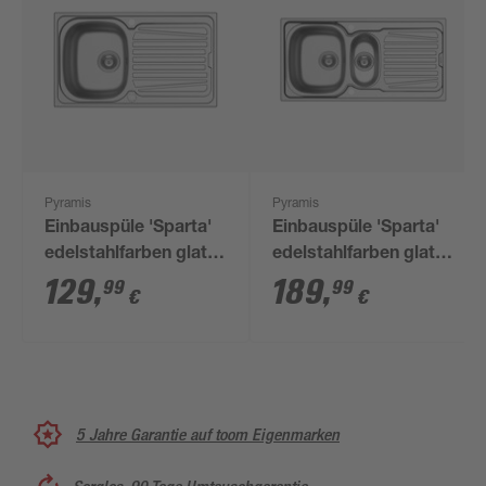
Pyramis
Pyramis
Einbauspüle 'Sparta'
Einbauspüle 'Sparta'
edelstahlfarben glatt
edelstahlfarben glatt
86 x 50 cm
100 x 50 cm
129
,
189
,
99
99
€
€
5 Jahre Garantie auf toom Eigenmarken