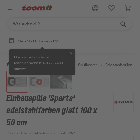
Mein Markt:
Troisdorf
✕
Hier kannst du deinen
, falls er nicht
Markt anpassen
/
Wohnen & Haushalt
/
Küche
/
Spülbecken
/
Edelstahlspülen
/
stimmt.
Einbauspüle 'Sparta'
edelstahlfarben glatt 100 x
50 cm
Produktdetails
| Artikelnummer
:
5600257