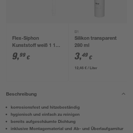
B1
Flex-Siphon
Silikon transparent
Kunststoff weiß 1 1/2'
280 ml
x 40/50 mm
9
,
3
,
99
49
€
€
12,46 € / Liter
Beschreibung
korrosionsfest und hitzebeständig
hygienisch und einfach zu reinigen
bereits aufgeschäumte Dichtung
inklusive Montagematerial und Ab- und Überlaufgarnitur