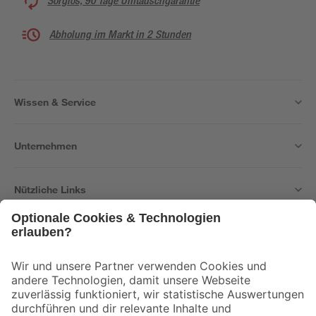
Sorglos, 90 Tage Umtauschgarantie
Abholung im Markt in 2 Stunden
Wissen & Service
Unternehmen
Nützliche Links
Bleib auf dem Laufenden mit unserem Newsletter
Der toom Newsletter: Keine Angebote und Aktionen mehr verpassen!
Zur Newsletter Anmeldung