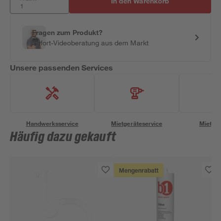
In den Warenkorb
Fragen zum Produkt?
Sofort-Videoberatung aus dem Markt
Unsere passenden Services
Handwerksservice
Mietgeräteservice
Miettra
Häufig dazu gekauft
Mengenrabatt