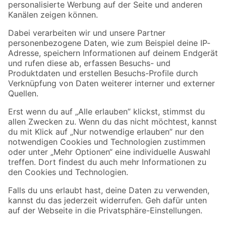
Folge uns
Zahlungsarten
Versandarten
Sicher einkaufen
Jetzt die toom-App herunterladen
Alle Preisangaben in EUR inkl. gesetzl. MwSt.. Die dargestellten Angebote sind unter
Umständen nicht in allen Märkten verfügbar. Die angegebenen Verfügbarkeiten beziehen
sich auf den unter "Mein Markt" ausgewählten toom Baumarkt. Alle Angebote und