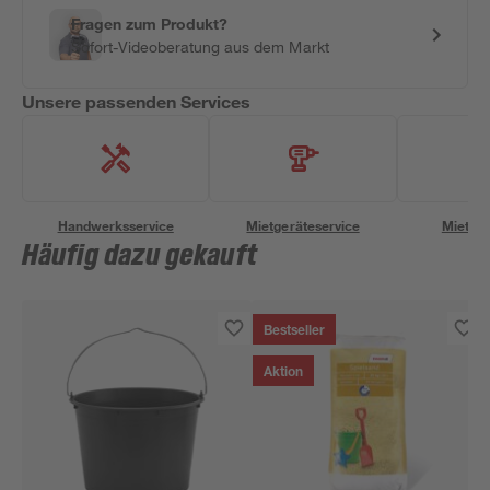
Fragen zum Produkt?
Sofort-Videoberatung aus dem Markt
Unsere passenden Services
Handwerksservice
Mietgeräteservice
Miettra
Häufig dazu gekauft
Bestseller
Aktion