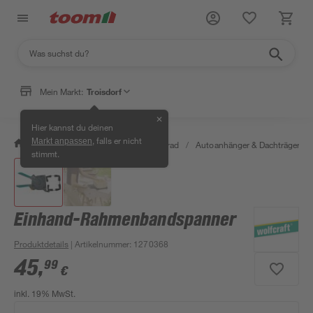
Mein Markt:
Troisdorf
✕
Hier kannst du deinen
, falls er nicht
Markt anpassen
/
Garten & Freizeit
/
Auto & Fahrrad
/
Autoanhänger & Dachträger
/
stimmt.
Einhand-Rahmenbandspanner
Produktdetails
| Artikelnummer
:
1270368
45
,
99
€
inkl. 19% MwSt.