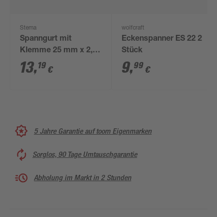
Stema
wolfcraft
Spanngurt mit
Eckenspanner ES 22 2
Klemme 25 mm x 2,5
Stück
m
13
,
9
,
19
99
€
€
5 Jahre Garantie auf toom Eigenmarken
Sorglos, 90 Tage Umtauschgarantie
Abholung im Markt in 2 Stunden