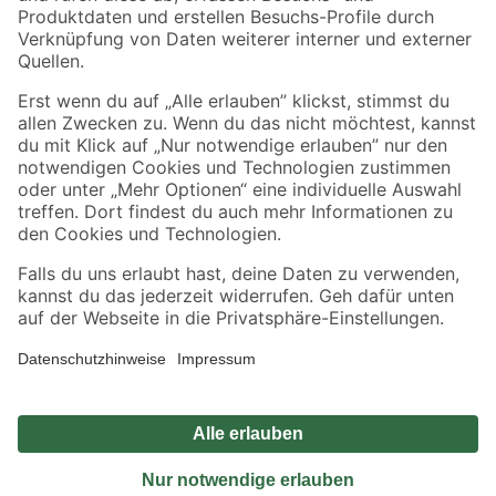
Sicher einkaufen
Jetzt die toom-App herunterladen
Alle Preisangaben in EUR inkl. gesetzl. MwSt.. Die dargestellten Angebote sind unter
Umständen nicht in allen Märkten verfügbar. Die angegebenen Verfügbarkeiten beziehen
sich auf den unter "Mein Markt" ausgewählten toom Baumarkt. Alle Angebote und
Produkte nur solange der Vorrat reicht.
*Paketversand ab 59 € versandkostenfrei, gilt nicht für Artikel mit Speditionsversand, hier
fallen zusätzliche Versandkosten an.
Datenschutz
Privatsphäre
Impressum
AGB
Nutzungsbedingungen
Widerrufsrecht
Vertrag widerrufen
Barrierefreiheit