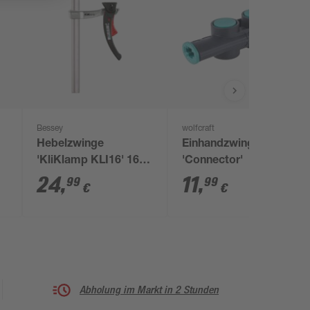
Bessey
wolfcraft
Hebelzwinge
Einhandzwingenadapter
'KliKlamp KLI16' 160
'Connector'
mm
24
,
11
,
99
99
€
€
Abholung im Markt in 2 Stunden