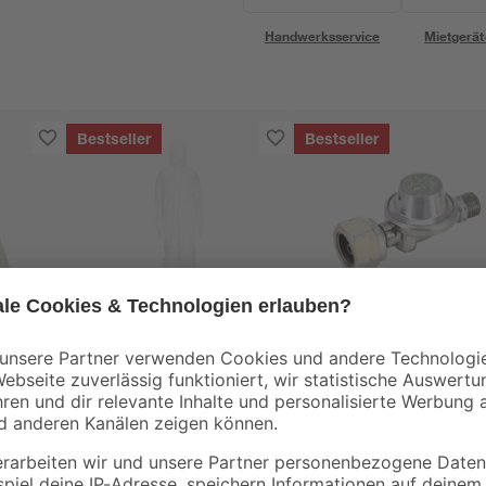
Handwerksservice
Mietgerät
Bestseller
Bestseller
toom
CFH
Einweg-Maler-Overall,
Druckregler DR 114
L - XL
5 m
6
,
16
,
49
99
€
€