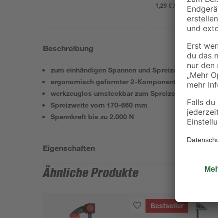
1,29 € / Pack
Beschreibung
zum einhändigen Spannen und Spreizen von Werks
ergonomisch geformter 2-Komponenten-Kunststoff
werkzeuglos umsteckbar zum Spreizen
Spreizweite vorn 170-660 mm
Spannkraft bis zu 2.000 N
Eigenschaften
Ähnliche Produkte
Bestseller