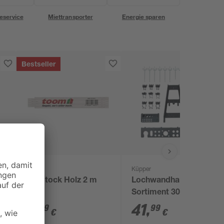
eservice
Miettransporter
Energie sparen
Bestseller
toom
Küpper
Zollstock Holz 2 m
Lochwandhaken-
Sortiment 30-teilig
4
,
41
,
29
99
€
€