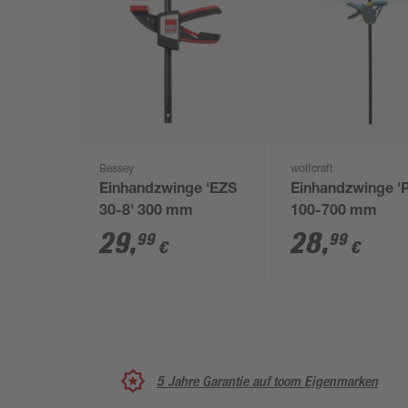
Bessey
wolfcraft
Einhandzwinge 'EZS
Einhandzwinge 'P
30-8' 300 mm
100-700 mm
29
,
28
,
99
99
€
€
5 Jahre Garantie auf toom Eigenmarken