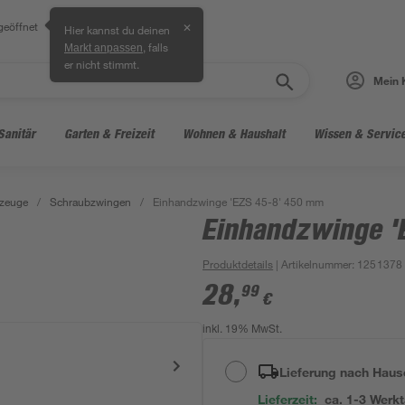
geöffnet
✕
Hier kannst du deinen
, falls
Markt anpassen
er nicht stimmt.
Mein 
Sanitär
Garten & Freizeit
Wohnen & Haushalt
Wissen & Servic
zeuge
/
Schraubzwingen
/
Einhandzwinge 'EZS 45-8' 450 mm
Einhandzwinge 
Produktdetails
| Artikelnummer
:
1251378
28
,
99
€
inkl. 19% MwSt.
Lieferung nach Haus
Lieferzeit:
ca. 1-3 Werk