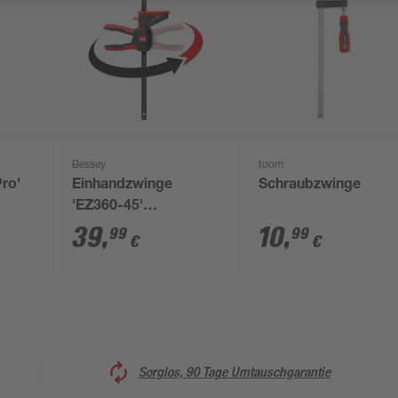
Bessey
toom
ro'
Einhandzwinge
Schraubzwinge
'EZ360-45'
Spreizweite vorn 195-
39
,
10
,
99
99
€
€
615 mm
Sorglos, 90 Tage Umtauschgarantie