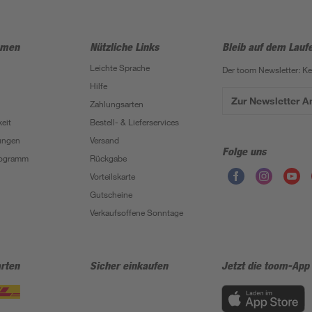
hmen
Nützliche Links
Bleib auf dem Lauf
Leichte Sprache
Der toom Newsletter: K
Hilfe
Zur Newsletter 
Zahlungsarten
eit
Bestell- & Lieferservices
ungen
Versand
Folge uns
Programm
Rückgabe
Vorteilskarte
Gutscheine
Verkaufsoffene Sonntage
rten
Sicher einkaufen
Jetzt die toom-App