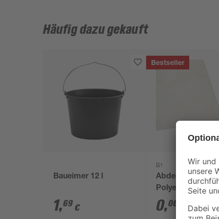
Häufig dazu gekauft
Bestseller
B1
Baueimer 12 l
Abdeckplane
Polyethylen
transparent 4 x 
1
,
0
,
69
06
€
€
/ m²