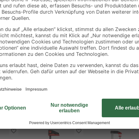
tücken
griff