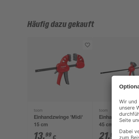
Häufig dazu gekauft
toom
toom
Einhandzwinge 'Midi'
Einhandzwinge 'M
15 cm
45 cm
13
,
21
,
99
99
€
€