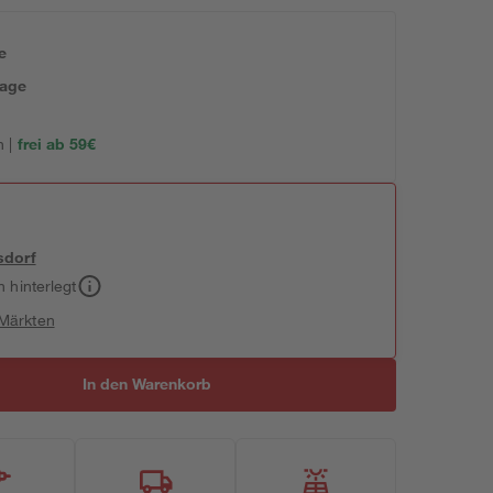
e
tage
 |
frei ab 59€
sdorf
h hinterlegt
 Märkten
In den Warenkorb