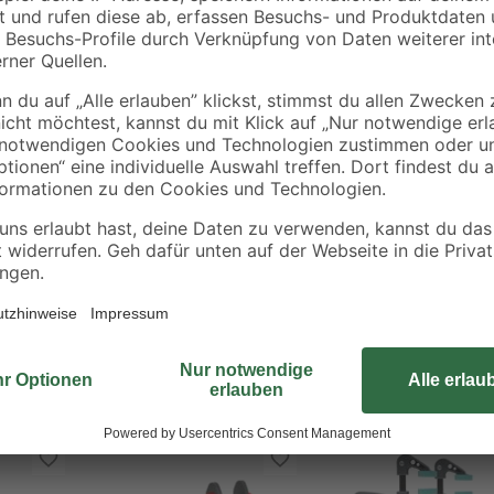
Mit der Zwinge 'Midi' von toom we
d
unkompliziert zum Verleimen einge
besonderen Hebelkonstruktion mit 
verschiedenen Längen erhältlich.