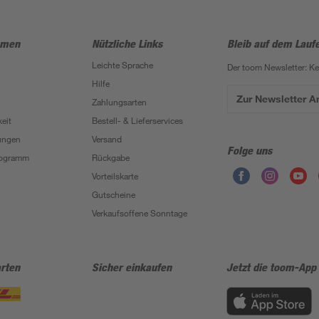
hmen
Nützliche Links
Bleib auf dem Lauf
Leichte Sprache
Der toom Newsletter: K
Hilfe
Zur Newsletter 
Zahlungsarten
eit
Bestell- & Lieferservices
ungen
Versand
Folge uns
Programm
Rückgabe
Vorteilskarte
Gutscheine
Verkaufsoffene Sonntage
rten
Sicher einkaufen
Jetzt die toom-App