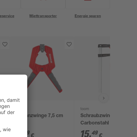
eservice
Miettransporter
Energie sparen
toom
toom
Spannzwinge 7,5 cm
Schraubzwinge
Carbonstahl 2-K-Griff
30 cm
3
,
15
,
29
49
€
€