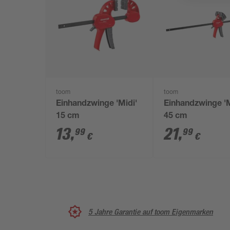
toom
toom
Einhandzwinge 'Midi'
Einhandzwinge 'M
15 cm
45 cm
13
,
21
,
99
99
€
€
5 Jahre Garantie auf toom Eigenmarken