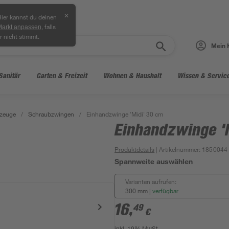
✕
ier kannst du deinen
, falls
Markt anpassen
r nicht stimmt.
Mein 
Sanitär
Garten & Freizeit
Wohnen & Haushalt
Wissen & Servic
zeuge
/
Schraubzwingen
/
Einhandzwinge 'Midi' 30 cm
Einhandzwinge '
Produktdetails
| Artikelnummer
:
1850044
Spannweite auswählen
Varianten aufrufen:
300 mm
|
verfügbar
16
,
49
€