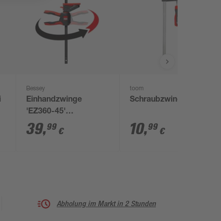
Bessey
toom
i
Einhandzwinge
Schraubzwinge
'EZ360-45'
Spreizweite vorn 195-
39
,
10
,
99
99
€
€
615 mm
Abholung im Markt in 2 Stunden