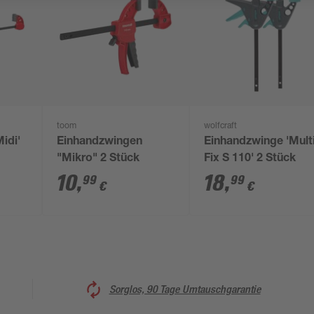
toom
wolfcraft
idi'
Einhandzwingen
Einhandzwinge 'Mult
"Mikro" 2 Stück
Fix S 110' 2 Stück
10
,
18
,
99
99
€
€
Sorglos, 90 Tage Umtauschgarantie