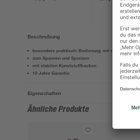
Beschreibung
besonders praktisch: Bedienung mit nur einer Han
zum Spannen und Spreizen
mit stabilen Kunststoffbacken
10 Jahre Garantie
Eigenschaften
Ähnliche Produkte