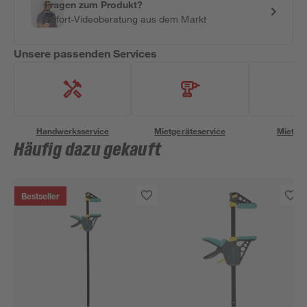
Fragen zum Produkt?
Sofort-Videoberatung aus dem Markt
Unsere passenden Services
Handwerksservice
Mietgeräteservice
Miettra
Häufig dazu gekauft
Bestseller