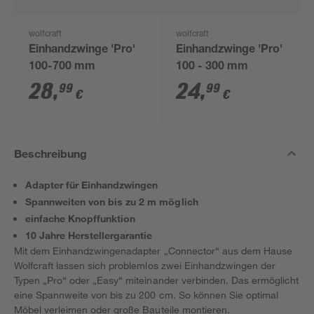
wolfcraft
wolfcraft
Einhandzwinge 'Pro'
Einhandzwinge 'Pro'
100-700 mm
100 - 300 mm
28
,
24
,
99
99
€
€
Beschreibung
Adapter für Einhandzwingen
Spannweiten von bis zu 2 m möglich
einfache Knopffunktion
10 Jahre Herstellergarantie
Mit dem Einhandzwingenadapter „Connector“ aus dem Hause
Wolfcraft lassen sich problemlos zwei Einhandzwingen der
Typen „Pro“ oder „Easy“ miteinander verbinden. Das ermöglicht
eine Spannweite von bis zu 200 cm. So können Sie optimal
Möbel verleimen oder große Bauteile montieren.