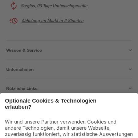
Sorglos, 90 Tage Umtauschgarantie
Abholung im Markt in 2 Stunden
Wissen & Service
Unternehmen
Nützliche Links
Bleib auf dem Laufenden mit unserem Newsletter
Der toom Newsletter: Keine Angebote und Aktionen mehr verpassen!
Zur Newsletter Anmeldung