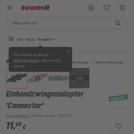
Mein Markt:
Troisdorf
✕
Hier kannst du deinen
, falls er nicht
Markt anpassen
/
Werkstatt & Maschinen
/
Handwerkzeuge
/
Spannwerkzeuge
/
Sc
stimmt.
+
10
Einhandzwingenadapter
'Connector'
Produktdetails
| Artikelnummer
:
1900181
11
,
99
€