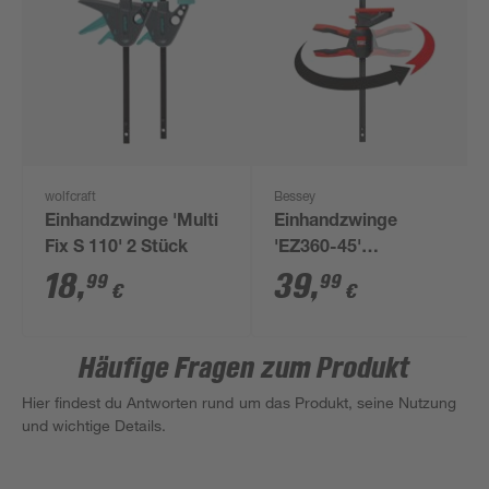
wolfcraft
Bessey
Einhandzwinge 'Multi
Einhandzwinge
Fix S 110' 2 Stück
'EZ360-45'
Spreizweite vorn 195-
18
,
39
,
99
99
€
€
615 mm
Häufige Fragen zum Produkt
Hier findest du Antworten rund um das Produkt, seine Nutzung
und wichtige Details.