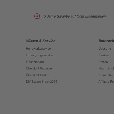
5 Jahre Garantie auf toom Eigenmarken
Wissen & Service
Unterne
Handwerksservice
Über uns
Entsorgungsservice
Karriere
Finanzierung
Presse
Übersicht Ratgeber
Nachhaltigk
Übersicht Märkte
Auszeichn
DIY-Städte-Index 2026
Affiliate-