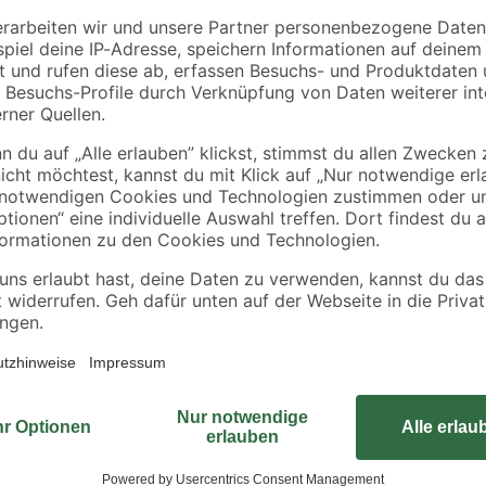
€
€
2-teilig
Erlebe höchsten Komfort in dein
stilvollem Chromdesign. Gefertigt
andgriff
nicht nur Qualität, sondern auch e
en
ermöglicht es dir, sowohl die Wa
Handgriff zu regulieren. Dank der
besonders angenehm gestalten. Die
unkompliziert und schnell erledigt.
eine stets glänzende und hygienis
schickes Design in dein Bad mit 