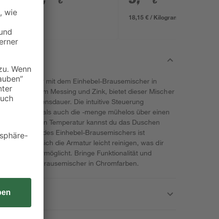
€
€
18,15 € / Kilogramm
em Badezimmer mit dem Einhebel-Brausemischer in
 aus langlebigem Messing und Zink, bietet dieser Mischer
ine lange Lebensdauer. Die intuitive Steuerung
ssertemperatur als auch die -menge mühelos über einen
 voreinstellbaren Temperatur kannst du das Duschen
 Installation des Einhebel-Brausemischers ist
 Zudem lässt sich die Armatur leicht reinigen, was dir
che Dusche ermöglicht. Bringe Funktionalität und
dem Einhebel-Brausemischer in Chromfarben.