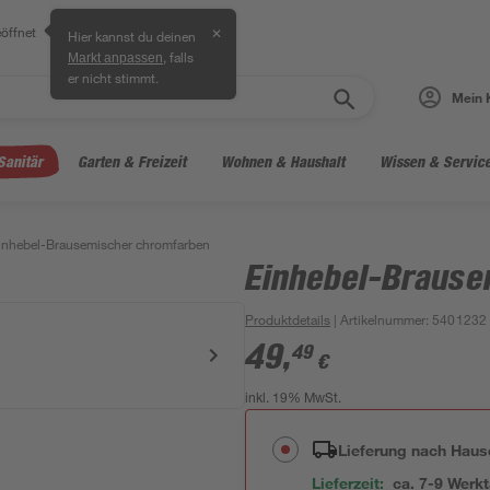
öffnet
✕
Hier kannst du deinen
, falls
Markt anpassen
er nicht stimmt.
Mein 
Sanitär
Garten & Freizeit
Wohnen & Haushalt
Wissen & Servic
inhebel-Brausemischer chromfarben
Einhebel-Brause
Produktdetails
| Artikelnummer
:
5401232
49
,
49
€
inkl. 19% MwSt.
Lieferung nach Haus
Lieferzeit:
ca. 7-9 Werk