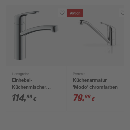
Aktion
Hansgrohe
Pyramis
Einhebel-
Küchenarmatur
Küchenmischer
'Modo' chromfarben
'Focus M41'
114
,
79
,
99
99
€
€
chromfarben