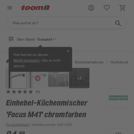
Mein Markt:
Troisdorf
✕
Hier kannst du deinen
, falls er nicht
Markt anpassen
/
Wohnen & Haushalt
/
Küche
/
Küchenarmaturen
/
Hochdruckarm
stimmt.
+
7
(1)
Einhebel-Küchenmischer
'Focus M41' chromfarben
Produktdetails
| Artikelnummer
:
5401455
99