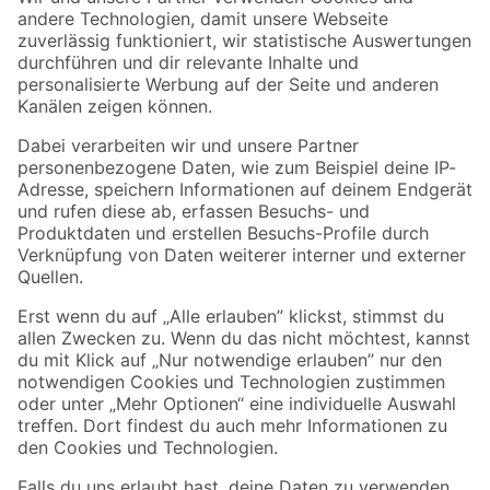
Zur Newsletter Anmeldung
Folge uns
Zahlungsarten
Versandarten
Sicher einkaufen
Jetzt die toom-App herunterladen