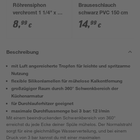
Röhrensiphon
Brauseschlauch
verchromt 1 1/4" x 32
schwarz PVC 150 cm
mm
8
,
14
,
99
99
€
€
Beschreibung
mit Luft angereicherte Tropfen für leichte und spritzarme
Nutzung
flexible Silikonlamellen für mühelose Kalkentfernung
großzügiger Raum durch 360° Schwenkbereich der
Küchenarmatur
für Durchlauferhitzer geeignet
maximale Durchflussmenge bei 3 bar: 12 l/min
Mit einem beeindruckenden Schwenkbereich von 360°
erreichst du jede Ecke deiner Spüle mühelos. Der Normalstrahl
sorgt für eine gleichmäßige Wasserverteilung, und bei einem
Druck von 3 bar kannst du mit einer maximalen