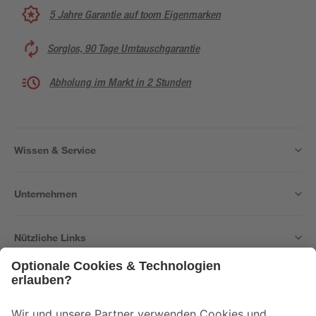
5 Jahre Garantie auf toom Eigenmarken
Sorglos, 90 Tage Umtauschgarantie
Abholung im Markt in 2 Stunden
Wissen & Service
Unternehmen
Nützliche Links
Bleib auf dem Laufenden mit unserem Newsletter
Der toom Newsletter: Keine Angebote und Aktionen mehr verpassen!