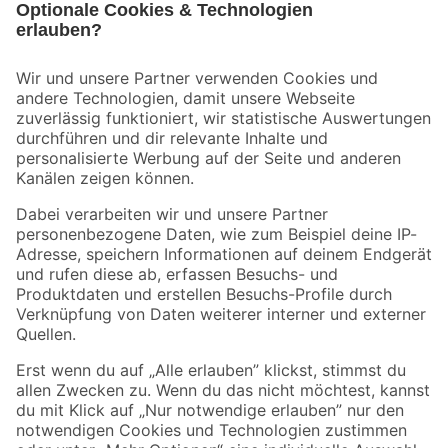
Bleib auf dem Laufenden mit unserem Newsletter
Der toom Newsletter: Keine Angebote und Aktionen mehr verpassen!
Zur Newsletter Anmeldung
Folge uns
Zahlungsarten
Versandarten
Sicher einkaufen
Jetzt die toom-App herunterladen