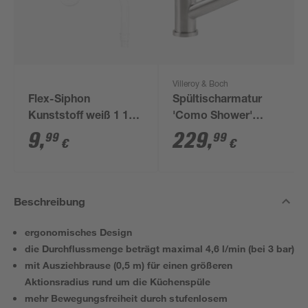
Villeroy & Boch
Flex-Siphon
Spültischarmatur
Kunststoff weiß 1 1/2'
'Como Shower'
x 40/50 mm
Edelstahl
9
,
229
,
99
99
€
€
Beschreibung
ergonomisches Design
die Durchflussmenge beträgt maximal 4,6 l/min (bei 3 bar)
mit Ausziehbrause (0,5 m) für einen größeren
Aktionsradius rund um die Küchenspüle
mehr Bewegungsfreiheit durch stufenlosem