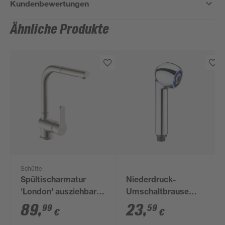
Kundenbewertungen
Ähnliche Produkte
Schütte
Spültischarmatur
Niederdruck-
'London' ausziehbar
Umschaltbrause
edelstahlfarben
verchromt 1/2"
89
,
23
,
99
59
€
€