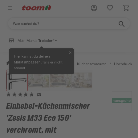
Mein Markt:
Troisdorf
✕
Hier kannst du deinen
, falls er nicht
Markt anpassen
/
Wohnen & Haushalt
/
Küche
/
Küchenarmaturen
/
Hochdruckarm
stimmt.
(2)
Einhebel-Küchenmischer
'Zesis M33 Eco 150'
verchromt, mit