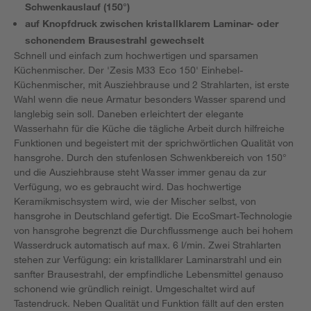
Schwenkauslauf (150°)
auf Knopfdruck zwischen kristallklarem Laminar- oder
schonendem Brausestrahl gewechselt
Schnell und einfach zum hochwertigen und sparsamen
Küchenmischer. Der 'Zesis M33 Eco 150' Einhebel-
Küchenmischer, mit Ausziehbrause und 2 Strahlarten, ist erste
Wahl wenn die neue Armatur besonders Wasser sparend und
langlebig sein soll. Daneben erleichtert der elegante
Wasserhahn für die Küche die tägliche Arbeit durch hilfreiche
Funktionen und begeistert mit der sprichwörtlichen Qualität von
hansgrohe. Durch den stufenlosen Schwenkbereich von 150°
und die Ausziehbrause steht Wasser immer genau da zur
Verfügung, wo es gebraucht wird. Das hochwertige
Keramikmischsystem wird, wie der Mischer selbst, von
hansgrohe in Deutschland gefertigt. Die EcoSmart-Technologie
von hansgrohe begrenzt die Durchflussmenge auch bei hohem
Wasserdruck automatisch auf max. 6 l/min. Zwei Strahlarten
stehen zur Verfügung: ein kristallklarer Laminarstrahl und ein
sanfter Brausestrahl, der empfindliche Lebensmittel genauso
schonend wie gründlich reinigt. Umgeschaltet wird auf
Tastendruck. Neben Qualität und Funktion fällt auf den ersten