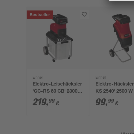
Bestseller
Einhell
Einhell
Elektro-Leisehäcksler
Elektro-Häcksler
'GC-RS 60 CB' 2800
KS 2540' 2500 W
W
219
,
99
,
99
99
€
€
Hier f