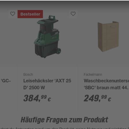
Bestseller
Bosch
Fackelmann
 'GC-
Leisehäcksler 'AXT 25
Waschbeckenunters
D' 2500 W
'SBC' braun matt 44 
60 x 24,3 cm rechts
384
,
249
,
99
99
€
€
Häufige Fragen zum Produkt
indest du Antworten rund um das Produkt, seine Nutzung und wichtige D