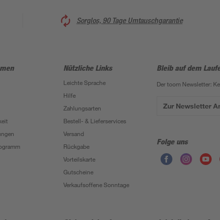
Sorglos, 90 Tage Umtauschgarantie
hmen
Nützliche Links
Bleib auf dem Lauf
Leichte Sprache
Der toom Newsletter: K
Hilfe
Zur Newsletter 
Zahlungsarten
eit
Bestell- & Lieferservices
ungen
Versand
Folge uns
Programm
Rückgabe
Vorteilskarte
Gutscheine
Verkaufsoffene Sonntage