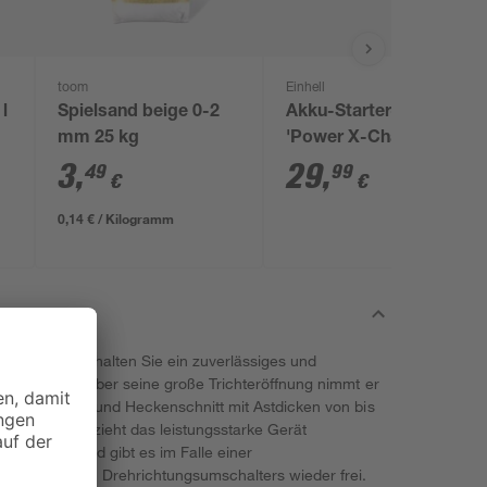
toom
Einhell
l
Spielsand beige 0-2
Akku-Starter-Set
mm 25 kg
'Power X-Change'
Ladegerät und Akku
3
,
29
,
49
99
€
€
18 V 2,5 Ah
0,14 € / Kilogramm
ler GC-RS erhalten Sie ein zuverlässiges und
Ihren Garten. Über seine große Trichteröffnung nimmt er
kleinert Baum- und Heckenschnitt mit Astdicken von bis
leich. Dabei zieht das leistungsstarke Gerät
ändig ein und gibt es im Falle einer
t bedienbaren Drehrichtungsumschalters wieder frei.