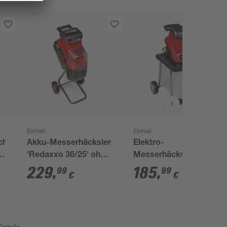
Einhell
Einhell
chrank
Akku-Messerhäcksler
Elektro-
x
'Redaxxo 36/25' ohne
Messerhäcksler 'GC-
Akku, Power X-
KS 2540 CB' 2500 W
229
,
185
,
99
99
€
€
Change
etails.