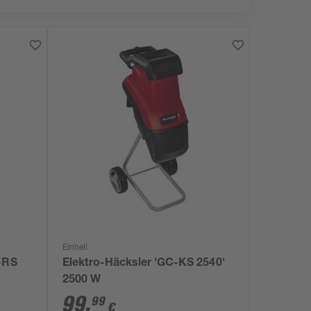
Einhell
C-RS
Elektro-Häcksler 'GC-KS 2540'
2500 W
99
,
99
€