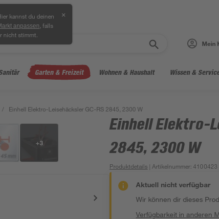
✕
ier kannst du deinen
, falls
Markt anpassen
r nicht stimmt.
Mein 
Sanitär
Garten & Freizeit
Wohnen & Haushalt
Wissen & Servic
/
Einhell Elektro-Leisehäcksler GC-RS 2845, 2300 W
Einhell Elektro-
+
3
2845, 2300 W
Produktdetails
| Artikelnummer
:
4100423
Aktuell nicht verfügbar
Wir können dir dieses Produ
Verfügbarkeit in anderen 