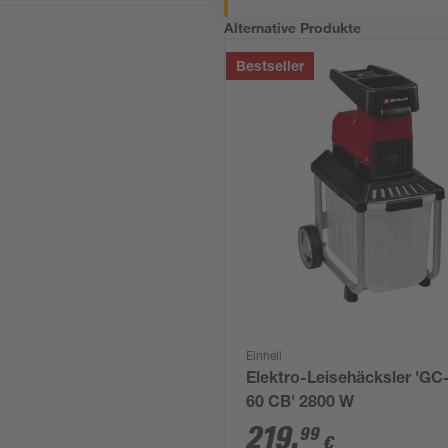
Alternative Produkte
Bestseller
Einhell
Elektro-Leisehäcksler 'G
60 CB' 2800 W
219
,
99
€