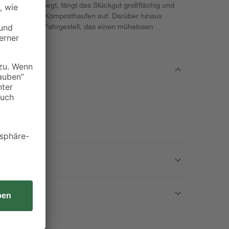
erumfang beiliegt, fängt das Stückgut großflächig und
onne oder zum Komposthaufen auf. Darüber hinaus
standsfähiges Fahrgestell, das einen mühelosen