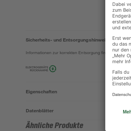
Sicherheits- und Entsorgungshinweise
Informationen zur korrekten Entsorgung findest du
hier
.
Eigenschaften
Datenblätter
Ähnliche Produkte