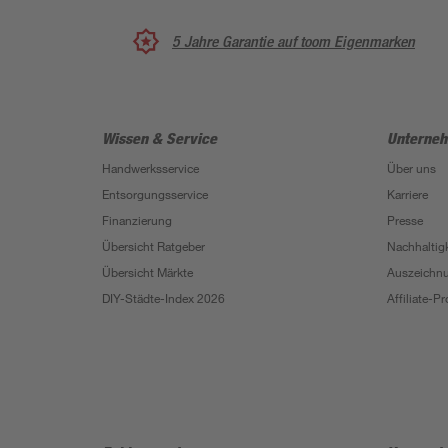
5 Jahre Garantie auf toom Eigenmarken
Wissen & Service
Unterne
Handwerksservice
Über uns
Entsorgungsservice
Karriere
Finanzierung
Presse
Übersicht Ratgeber
Nachhaltigk
Übersicht Märkte
Auszeichn
DIY-Städte-Index 2026
Affiliate-