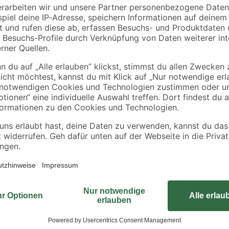
Ein Gartenabfallsack, der dem Lief
sicher für den Gang zur Biomüllt
verfügt der GC-RS über ein wider
Transport des Geräts sicherstellt.