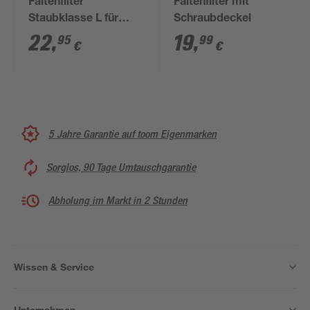
Faltenfilter
Faltenfilter mit
Staubklasse L für
Schraubdeckel
Nass-Trockensauger
22
,
19
,
95
99
€
€
5 Jahre Garantie auf toom Eigenmarken
Sorglos, 90 Tage Umtauschgarantie
Abholung im Markt in 2 Stunden
Wissen & Service
Unternehmen