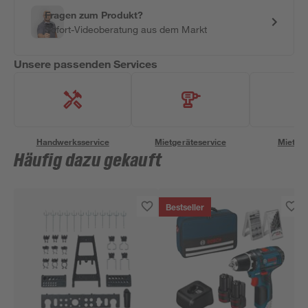
Fragen zum Produkt?
Sofort-Videoberatung aus dem Markt
Unsere passenden Services
Handwerksservice
Mietgeräteservice
Miettra
Häufig dazu gekauft
Bestseller