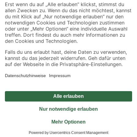
Sicher einkaufen
Jetzt die toom-App herunterladen
Alle Preisangaben in EUR inkl. gesetzl. MwSt.. Die dargestellten Angebote sind unter
Umständen nicht in allen Märkten verfügbar. Die angegebenen Verfügbarkeiten beziehen
sich auf den unter "Mein Markt" ausgewählten toom Baumarkt. Alle Angebote und
Produkte nur solange der Vorrat reicht.
*Paketversand ab 59 € versandkostenfrei, gilt nicht für Artikel mit Speditionsversand, hier
fallen zusätzliche Versandkosten an.
Datenschutz
Privatsphäre
Impressum
AGB
Nutzungsbedingungen
Widerrufsrecht
Vertrag widerrufen
Barrierefreiheit
© 2026 toom Baumarkt GmbH