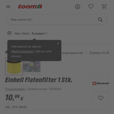
Mein Markt:
Troisdorf
✕
Hier kannst du deinen
, falls er nicht
Markt anpassen
/
Werkstatt & Maschinen
/
Reinigungsmaschinen
/
Zubehör für Rein
stimmt.
Einhell Flatenfilter 1 Stk.
Produktdetails
| Artikelnummer
:
1506263
10
,
99
€
inkl. 19% MwSt.