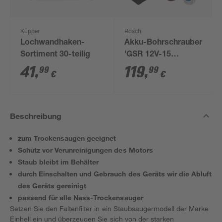
Küpper
Bosch
Lochwandhaken-
Akku-Bohrschrauber
Sortiment 30-teilig
'GSR 12V-15
Professional' mit 2
41
,
119
,
99
99
€
€
Akkus, Tasche und
Zubehörset
Beschreibung
zum Trockensaugen geeignet
Schutz vor Verunreinigungen des Motors
Staub bleibt im Behälter
durch Einschalten und Gebrauch des Geräts wir die Abluft
des Geräts gereinigt
passend für alle Nass-Trockensauger
Setzen Sie den Faltenfilter in ein Staubsaugermodell der Marke
Einhell ein und überzeugen Sie sich von der starken