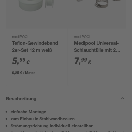
mediPOOL
mediPOOL
Teflon-Gewindeband
Medipool Universal-
2er-Set 12 m weiß
Schlauchtülle mit 2
Schellen Ø 32 und 38
5
,
7
,
99
99
€
€
mm
0,25 € / Meter
Beschreibung
einfache Montage
zum Einbau in Stahlwandbecken
Strömungsrichtung individuell einstellbar