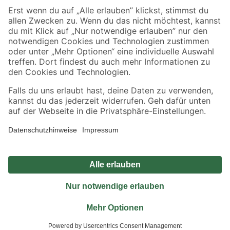
Sicher einkaufen
Jetzt die toom-App herunterladen
Alle Preisangaben in EUR inkl. gesetzl. MwSt.. Die dargestellten Angebote sind unter
Umständen nicht in allen Märkten verfügbar. Die angegebenen Verfügbarkeiten beziehen
sich auf den unter "Mein Markt" ausgewählten toom Baumarkt. Alle Angebote und
Produkte nur solange der Vorrat reicht.
*Paketversand ab 59 € versandkostenfrei, gilt nicht für Artikel mit Speditionsversand, hier
fallen zusätzliche Versandkosten an.
Datenschutz
Privatsphäre
Impressum
AGB
Nutzungsbedingungen
Widerrufsrecht
Vertrag widerrufen
Barrierefreiheit
© 2026 toom Baumarkt GmbH