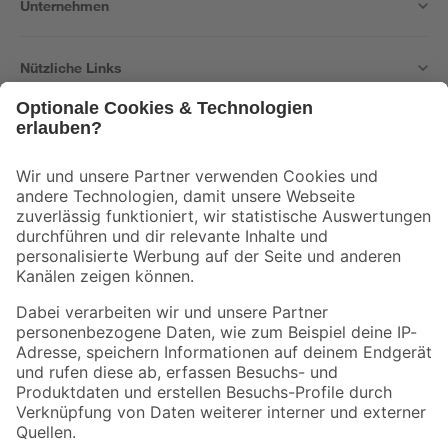
Unternehmen
Nützliche Links
Bleib auf dem Laufenden mit unserem Newsletter
Der toom Newsletter: Keine Angebote und Aktionen mehr verpassen!
Zur Newsletter Anmeldung
Folge uns
Zahlungsarten
Versandarten