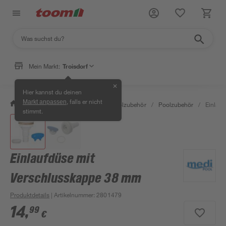
Mein Markt:
Troisdorf
✕
Hier kannst du deinen
, falls er nicht
Markt anpassen
/
Garten & Freizeit
/
Pools & Poolzubehör
/
Poolzubehör
/
Einlauf
stimmt.
Einlaufdüse mit
Verschlusskappe 38 mm
Produktdetails
| Artikelnummer
:
2801479
14
,
99
€