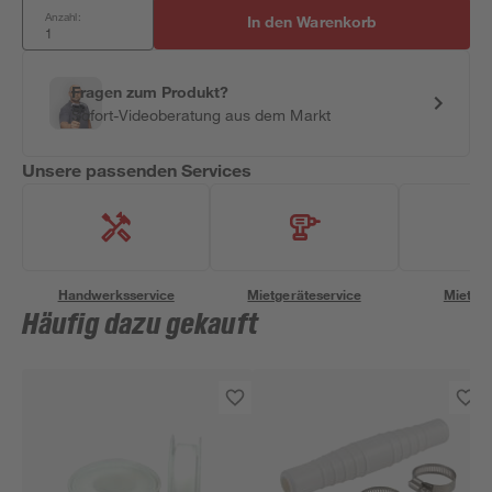
Anzahl:
In den Warenkorb
Fragen zum Produkt?
Sofort-Videoberatung aus dem Markt
Unsere passenden Services
Handwerksservice
Mietgeräteservice
Miettra
Häufig dazu gekauft