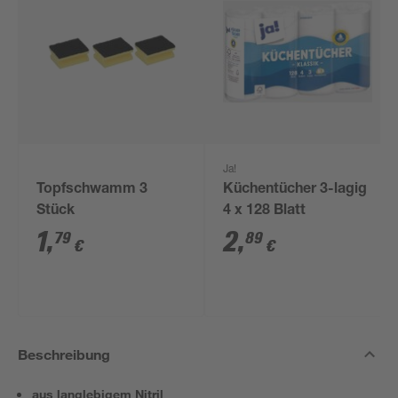
Ja!
Topfschwamm 3
Küchentücher 3-lagig
Stück
4 x 128 Blatt
1
,
2
,
79
89
€
€
Beschreibung
aus langlebigem Nitril