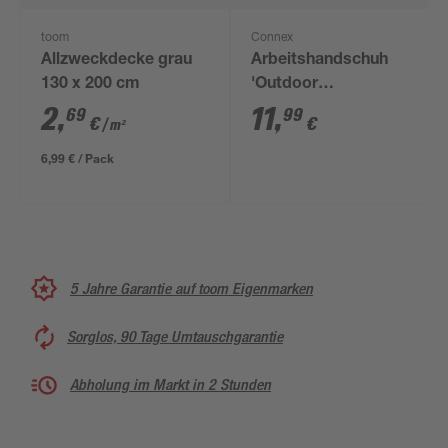
toom
Connex
Allzweckdecke grau
Arbeitshandschuh
130 x 200 cm
'Outdoor
Construction Pro'
2
,
11
,
69
99
€
€
/ m²
grau/schwarz Größe
9/L
6,99 € / Pack
5 Jahre Garantie auf toom Eigenmarken
Sorglos, 90 Tage Umtauschgarantie
Abholung im Markt in 2 Stunden