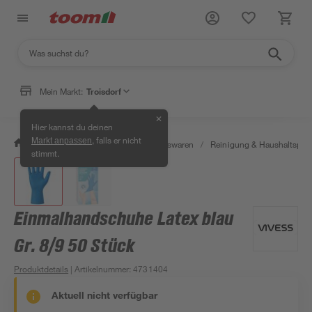
Mein Markt:
Troisdorf
✕
Hier kannst du deinen
, falls er nicht
Markt anpassen
/
Wohnen & Haushalt
/
Haushaltswaren
/
Reinigung & Haushaltspro
stimmt.
Einmalhandschuhe Latex blau
Gr. 8/9 50 Stück
Produktdetails
| Artikelnummer
:
4731404
Aktuell nicht verfügbar