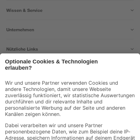
Wissen & Service
Unternehmen
Nützliche Links
Bleib auf dem Laufenden mit unserem Newsletter
Der toom Newsletter: Keine Angebote und Aktionen mehr verpassen!
Zur Newsletter Anmeldung
Folge uns