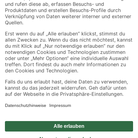
Zahlungsarten
Versandarten
Sicher einkaufen
Jetzt die toom-App herunterladen
Alle Preisangaben in EUR inkl. gesetzl. MwSt.. Die dargestellten Angebote sind unter
Umständen nicht in allen Märkten verfügbar. Die angegebenen Verfügbarkeiten beziehen
sich auf den unter "Mein Markt" ausgewählten toom Baumarkt. Alle Angebote und
Produkte nur solange der Vorrat reicht.
*Paketversand ab 59 € versandkostenfrei, gilt nicht für Artikel mit Speditionsversand, hier
fallen zusätzliche Versandkosten an.
Datenschutz
Privatsphäre
Impressum
AGB
Nutzungsbedingungen
Widerrufsrecht
Vertrag widerrufen