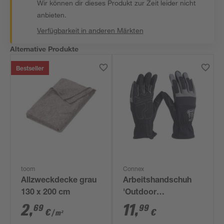
Wir können dir dieses Produkt zur Zeit leider nicht
anbieten.
Verfügbarkeit in anderen Märkten
Alternative Produkte
Bestseller
toom
Connex
Allzweckdecke grau
Arbeitshandschuh
130 x 200 cm
'Outdoor
Construction Pro'
2
,
11
,
69
99
€
€
/ m²
grau/schwarz Größe