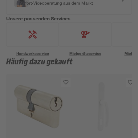
Sofort-Videoberatung aus dem Markt
Unsere passenden Services
Handwerksservice
Mietgeräteservice
Miettra
Häufig dazu gekauft