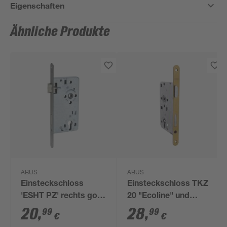
Eigenschaften
Ähnliche Produkte
ABUS
ABUS
Einsteckschloss
Einsteckschloss TKZ
'ESHT PZ' rechts gold
20 "Ecoline" und
65/92 mm
Türzylinder 30/30 mm
20
,
28
,
99
99
€
€
links