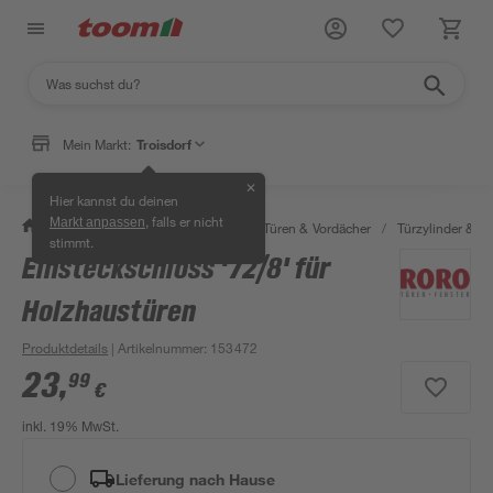
Mein Markt:
Troisdorf
✕
Hier kannst du deinen
, falls er nicht
Markt anpassen
/
Bauen & Renovieren
/
Fenster, Türen & Vordächer
/
Türzylinder & Tü
stimmt.
Einsteckschloss '72/8' für
Bestseller
Holzhaustüren
Produktdetails
| Artikelnummer
:
153472
23
,
99
€
inkl. 19% MwSt.
Lieferung nach Hause