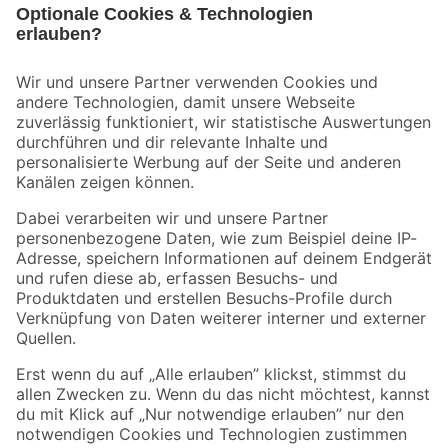
Bleib auf dem Laufenden mit unserem Newsletter
Der toom Newsletter: Keine Angebote und Aktionen mehr verpassen!
Zur Newsletter Anmeldung
Folge uns
Zahlungsarten
Versandarten
Sicher einkaufen
Jetzt die toom-App herunterladen