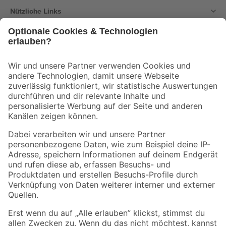
Nützliche Links
Bleib auf dem Laufenden mit unserem Newsletter
Der toom Newsletter: Keine Angebote und Aktionen mehr verpassen!
Zur Newsletter Anmeldung
Folge uns
Zahlungsarten
Versandarten
Sicher einkaufen