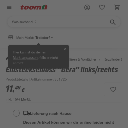
Mein Markt:
Troisdorf
✕
Hier kannst du deinen
, falls er nicht
Markt anpassen
/
Bauen & Renovieren
/
Fenster, Türen & Vordächer
/
Türzylinder & Tü
stimmt.
Einsteckschloss "Gera" links/rechts
Produktdetails
| Artikelnummer
:
351725
11
,
49
€
inkl. 19% MwSt.
Lieferung nach Hause
Diesen Artikel können wir dir online leider nicht