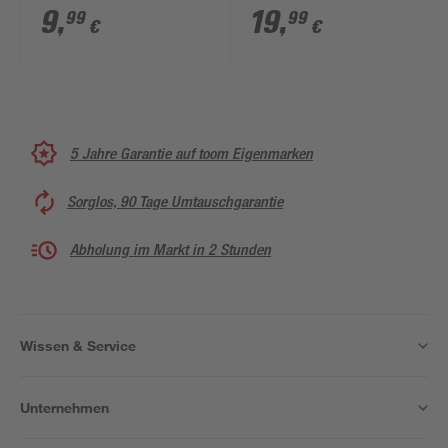
55/72 mm Buntbart
Einbausicherung
9
,
19
,
99
99
€
€
5 Jahre Garantie auf toom Eigenmarken
Sorglos, 90 Tage Umtauschgarantie
Abholung im Markt in 2 Stunden
Wissen & Service
Unternehmen