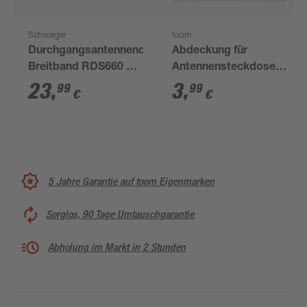
Schwaiger
toom
Durchgangsantennendose
Abdeckung für
Breitband RDS660 3-
Antennensteckdose
Loch 16 dB
'Designline' TV/RV
23
,
3
,
99
99
€
€
silbern
5 Jahre Garantie auf toom Eigenmarken
Sorglos, 90 Tage Umtauschgarantie
Abholung im Markt in 2 Stunden