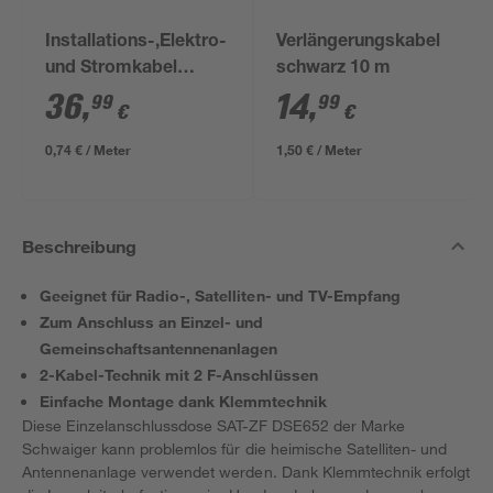
Installations-,Elektro-
Verlängerungskabel
und Stromkabel
schwarz 10 m
NYM-J 3x1,5mm² 50
36
,
14
,
99
99
€
€
m
0,74 € / Meter
1,50 € / Meter
Beschreibung
Geeignet für Radio-, Satelliten- und TV-Empfang
Zum Anschluss an Einzel- und
Gemeinschaftsantennenanlagen
2-Kabel-Technik mit 2 F-Anschlüssen
Einfache Montage dank Klemmtechnik
Diese Einzelanschlussdose SAT-ZF DSE652 der Marke
Schwaiger kann problemlos für die heimische Satelliten- und
Antennenanlage verwendet werden. Dank Klemmtechnik erfolgt