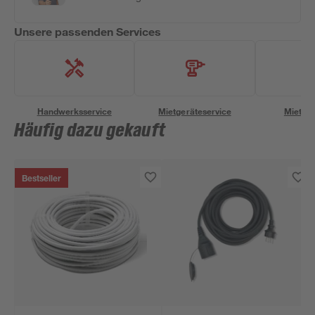
Unsere passenden Services
Handwerksservice
Mietgeräteservice
Miettra
Häufig dazu gekauft
Bestseller