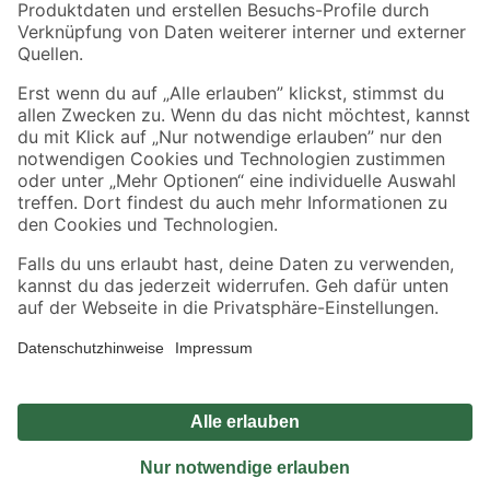
Sicher einkaufen
Jetzt die toom-App herunterladen
Alle Preisangaben in EUR inkl. gesetzl. MwSt.. Die dargestellten Angebote sind unter
Umständen nicht in allen Märkten verfügbar. Die angegebenen Verfügbarkeiten beziehen
sich auf den unter "Mein Markt" ausgewählten toom Baumarkt. Alle Angebote und
Produkte nur solange der Vorrat reicht.
*Paketversand ab 59 € versandkostenfrei, gilt nicht für Artikel mit Speditionsversand, hier
fallen zusätzliche Versandkosten an.
Datenschutz
Privatsphäre
Impressum
AGB
Nutzungsbedingungen
Widerrufsrecht
Vertrag widerrufen
Barrierefreiheit