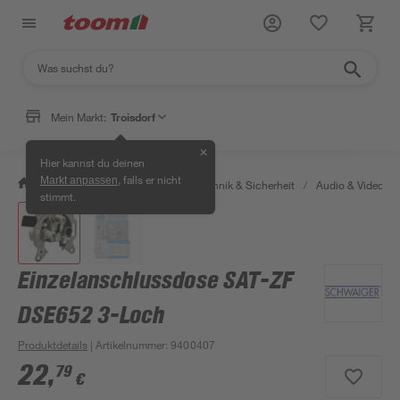
Mein Markt:
Troisdorf
✕
Hier kannst du deinen
, falls er nicht
Markt anpassen
/
Bauen & Renovieren
/
Haustechnik & Sicherheit
/
Audio & Video
/
stimmt.
Einzelanschlussdose SAT-ZF
DSE652 3-Loch
Produktdetails
| Artikelnummer
:
9400407
22
,
79
€