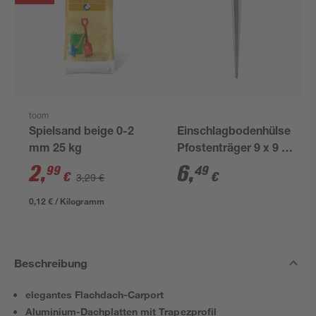
toom
Spielsand beige 0-2
Einschlagbodenhülse
mm 25 kg
Pfostenträger 9 x 9 x
90 cm
2
,
6
,
99
49
€
€
3,29 €
0,12 € / Kilogramm
Beschreibung
elegantes Flachdach-Carport
Aluminium-Dachplatten mit Trapezprofil