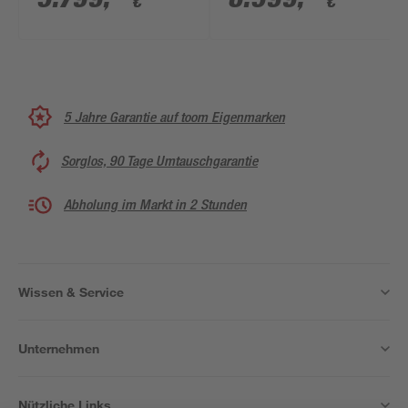
€
€
mit Aluminiumdach
Abstellraum
5 Jahre Garantie auf toom Eigenmarken
Sorglos, 90 Tage Umtauschgarantie
Abholung im Markt in 2 Stunden
Wissen & Service
Unternehmen
Nützliche Links