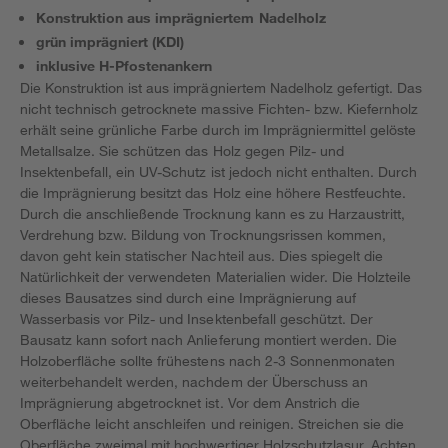
Konstruktion aus imprägniertem Nadelholz
grün imprägniert (KDI)
inklusive H-Pfostenankern
Die Konstruktion ist aus imprägniertem Nadelholz gefertigt. Das
nicht technisch getrocknete massive Fichten- bzw. Kiefernholz
erhält seine grünliche Farbe durch im Imprägniermittel gelöste
Metallsalze. Sie schützen das Holz gegen Pilz- und
Insektenbefall, ein UV-Schutz ist jedoch nicht enthalten. Durch
die Imprägnierung besitzt das Holz eine höhere Restfeuchte.
Durch die anschließende Trocknung kann es zu Harzaustritt,
Verdrehung bzw. Bildung von Trocknungsrissen kommen,
davon geht kein statischer Nachteil aus. Dies spiegelt die
Natürlichkeit der verwendeten Materialien wider. Die Holzteile
dieses Bausatzes sind durch eine Imprägnierung auf
Wasserbasis vor Pilz- und Insektenbefall geschützt. Der
Bausatz kann sofort nach Anlieferung montiert werden. Die
Holzoberfläche sollte frühestens nach 2-3 Sonnenmonaten
weiterbehandelt werden, nachdem der Überschuss an
Imprägnierung abgetrocknet ist. Vor dem Anstrich die
Oberfläche leicht anschleifen und reinigen. Streichen sie die
Oberfläche zweimal mit hochwertiger Holzschutzlasur. Achten