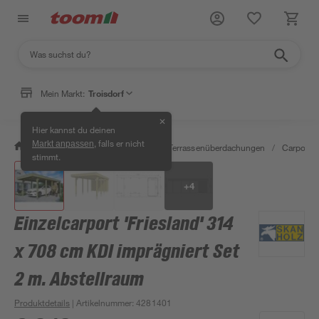
Mein Markt:
Troisdorf
✕
Hier kannst du deinen
, falls er nicht
Markt anpassen
/
Garten & Freizeit
/
Carports & Terrassenüberdachungen
/
Carports
stimmt.
+
4
Einzelcarport 'Friesland' 314
x 708 cm KDI imprägniert Set
2 m. Abstellraum
Produktdetails
| Artikelnummer
:
4281401