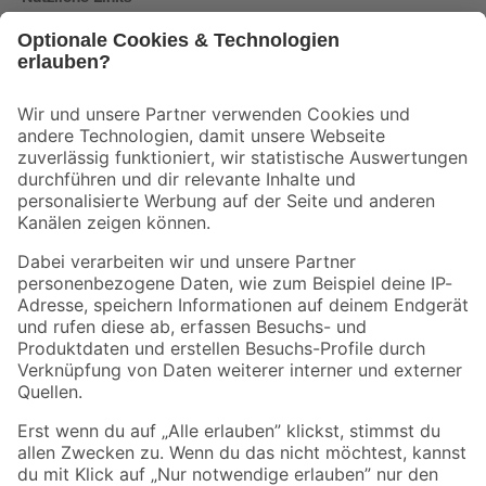
Bleib auf dem Laufenden mit unserem Newsletter
Der toom Newsletter: Keine Angebote und Aktionen mehr verpassen!
Zur Newsletter Anmeldung
Folge uns
Zahlungsarten
Versandarten
Sicher einkaufen
Jetzt die toom-App herunterladen