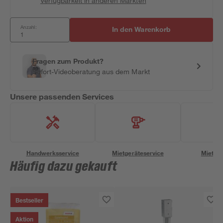
Verfügbarkeit in anderen Märkten
Anzahl:
In den Warenkorb
Fragen zum Produkt?
Sofort-Videoberatung aus dem Markt
Unsere passenden Services
Handwerksservice
Mietgeräteservice
Miettra
Häufig dazu gekauft
Bestseller
Aktion