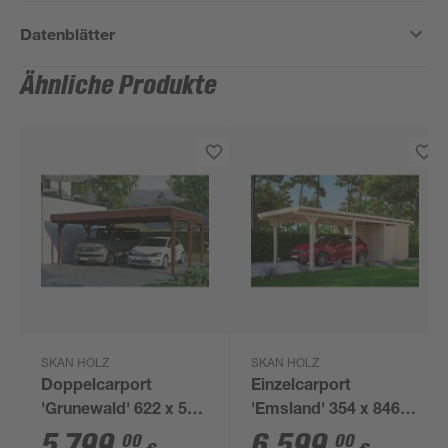
Datenblätter
Ähnliche Produkte
SKAN HOLZ
SKAN HOLZ
Doppelcarport
Einzelcarport
'Grunewald' 622 x 554
'Emsland' 354 x 846
cm nussbaumfarben
cm unbehandelt m.
5.799
,
6.599
,
00
00