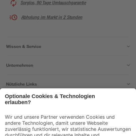
Sorglos, 90 Tage Umtauschgarantie
Abholung im Markt in 2 Stunden
Wissen & Service
Unternehmen
Nützliche Links
Bleib auf dem Laufenden mit unserem Newsletter
Der toom Newsletter: Keine Angebote und Aktionen mehr verpassen!
Zur Newsletter Anmeldung