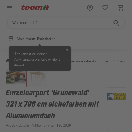
Mein Markt:
Troisdorf
✕
Hier kannst du deinen
, falls er nicht
Markt anpassen
/
Garten & Freizeit
/
Carports & Terrassenüberdachungen
/
Carports
stimmt.
Einzelcarport 'Grunewald'
321 x 796 cm eichefarben mit
Aluminiumdach
Produktdetails
| Artikelnummer
:
4302629