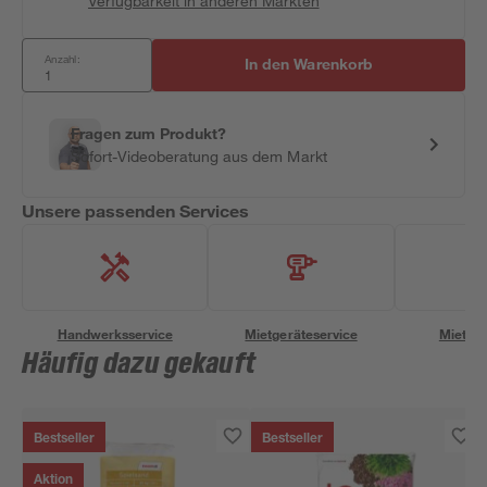
Verfügbarkeit in anderen Märkten
Anzahl:
In den Warenkorb
Fragen zum Produkt?
Sofort-Videoberatung aus dem Markt
Unsere passenden Services
Handwerksservice
Mietgeräteservice
Miettra
Häufig dazu gekauft
Bestseller
Bestseller
Aktion