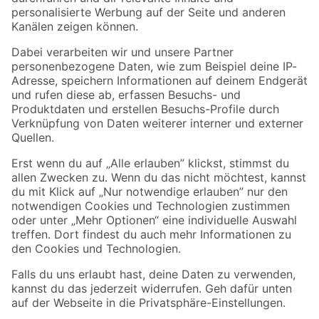
Folge uns
Zahlungsarten
Versandarten
Sicher einkaufen
Jetzt die toom-App herunterladen
Alle Preisangaben in EUR inkl. gesetzl. MwSt.. Die dargestellten Angebote sind unter
Umständen nicht in allen Märkten verfügbar. Die angegebenen Verfügbarkeiten beziehen
sich auf den unter "Mein Markt" ausgewählten toom Baumarkt. Alle Angebote und