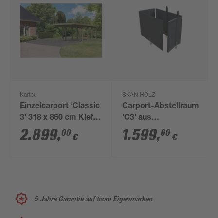
Karibu
SKAN HOLZ
Einzelcarport 'Classic
Carport-Abstellraum
3' 318 x 860 cm Kiefer
'C3' aus
KDI Stahl-Dach, mit
Profilschalung 378 x
2.899
,
1.599
,
00
00
€
€
zwei Einfahrtsbogen
164 cm schiefergrau
5 Jahre Garantie auf toom Eigenmarken