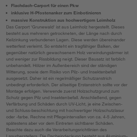
Flachdach-Carport für einen Pkw
inklusive H-Pfostenanker zum Einbotinieren
massive Konstruktion aus hochwertigem Leimholz
Das Carport 'Grunewald' ist aus Leimholz hergestellt. Dieses
besteht aus mehreren getrockneten, der Länge nach durch
Keilzinkung verbundenen Lagen. Diese werden übereinander
wetterfest verleimt. So entsteht ein tragfähiger Balken, der
gegenüber natürlich gewachsenem Holz verwindungsärmer ist
und weniger zur Rissbildung neigt. Dieser Bausatz ist farblich
unbehandelt. Hölzer im Außenbereich sind der ständigen
Witterung, sowie dem Risiko von Pilz- und Insektenbefall
ausgesetzt. Daher ist ein regelmäßiger Schutzanstrich
unbedingt erforderlich. Der allseitige Erstanstrich sollte vor der
Montage erfolgen. Verwende zuerst Holzschutzgrund zum
Schutz gegen Pilz und Insektenbefall. Anschließend, gegen
Verfärbung und Schäden durch UV-Licht, je eine Zwischen-
und Schluss-beschichtung mit hochwertiger Holzschutzlasur
oder -farbe. Rechne mit Pflegeintervallen von ca. 4-5 Jahren,
spätestens aber vor dem Eintreten sichtbarer Schäden.
Beachte dazu auch die Verarbeitungsrichtlinien des
Lasurherstellers. Die Dacheindeckung besteht aus Aluminium-