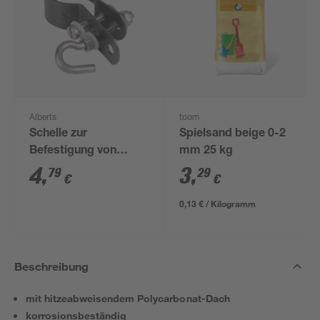
Alberts
toom
Schelle zur
Spielsand beige 0-2
Befestigung von
mm 25 kg
Geflechtspannstäben
4
,
3
,
79
29
€
€
anthrazit Ø 3,4 cm
0,13 € / Kilogramm
Beschreibung
mit hitzeabweisendem Polycarbonat-Dach
korrosionsbeständig