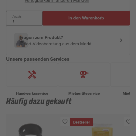
Verfügbarkeit in anderen Märkten
Anzahl:
In den Warenkorb
Fragen zum Produkt?
Sofort-Videoberatung aus dem Markt
Unsere passenden Services
Handwerksservice
Mietgeräteservice
Miettra
Häufig dazu gekauft
Bestseller