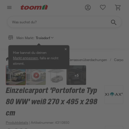
Mein Markt:
Troisdorf
✕
Hier kannst du deinen
, falls er nicht
Markt anpassen
/
Garten & Freizeit
/
Carports & Terrassenüberdachungen
/
Carports
stimmt.
+
5
Einzelcarport 'Portoforte Typ
80 WW' weiß 270 x 495 x 298
cm
Produktdetails
| Artikelnummer
:
4310850