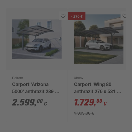
- 270 €
Palram
Ximax
Carport 'Arizona
Carport 'Wing 80'
5000' anthrazit 289 x
anthrazit 276 x 531 x
495 x 274 cm
284 cm
2.599
,
1.729
,
00
00
€
€
1.999,00 €