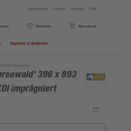
Vorteilskarte
Kontakt
Karriere
Hilfe
Konto
Merkliste
Warenkorb
e
Angebote & Neuheiten
nde KDI imprägniert
preewald' 396 x 893
DI imprägniert