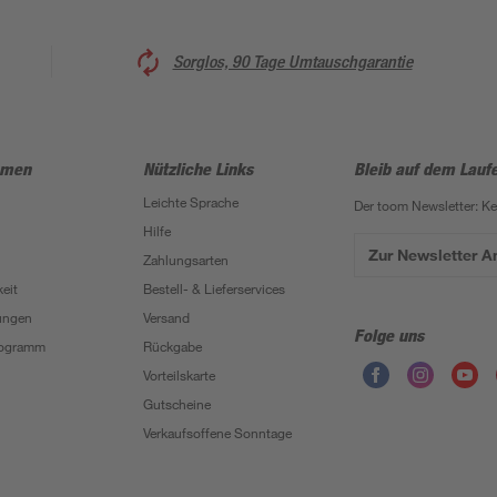
Sorglos, 90 Tage Umtauschgarantie
hmen
Nützliche Links
Bleib auf dem Lauf
Leichte Sprache
Der toom Newsletter: K
Hilfe
Zur Newsletter 
Zahlungsarten
eit
Bestell- & Lieferservices
ungen
Versand
Folge uns
Programm
Rückgabe
Vorteilskarte
Gutscheine
Verkaufsoffene Sonntage