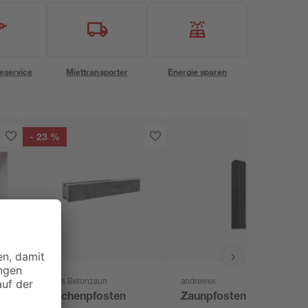
eservice
Miettransporter
Energie sparen
- 23 %
Beckers Betonzaun
andrewex
x
Zwischenpfosten
Zaunpfosten glatt 9 x