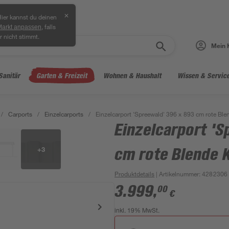
✕
ier kannst du deinen
, falls
Markt anpassen
r nicht stimmt.
Mein 
Sanitär
Garten & Freizeit
Wohnen & Haushalt
Wissen & Servic
/
Carports
/
Einzelcarports
/
Einzelcarport 'Spreewald' 396 x 893 cm rote Ble
Einzelcarport 'S
+
3
cm rote Blende K
Produktdetails
| Artikelnummer
:
4282306
3.999
,
00
€
inkl. 19% MwSt.