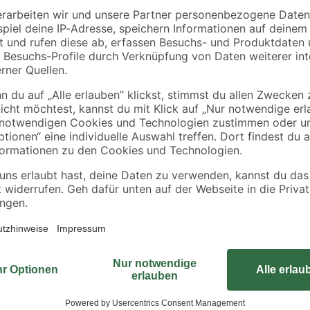
Pfostenträger 9 x 9 x
48 x 24 mm
90 cm
6
,
1
,
49
78
€
€
0,89 € / Meter
Die Konstruktion ist aus imprägnie
getrocknete massive Fichten- bzw.
Imprägniermittel gelöste Metallsal
ein UV-Schutz ist jedoch nicht ent
höhere Restfeuchte. Durch die ans
Verdrehung bzw. Bildung von Troc
Nachteil aus. Dies spiegelt die Na
Holzteile dieses Bausatzes sind d
Insektenbefall geschützt. Der Bau
Holzoberfläche sollte frühestens
nachdem der Überschuss an Impräg
Oberfläche leicht anschleifen und 