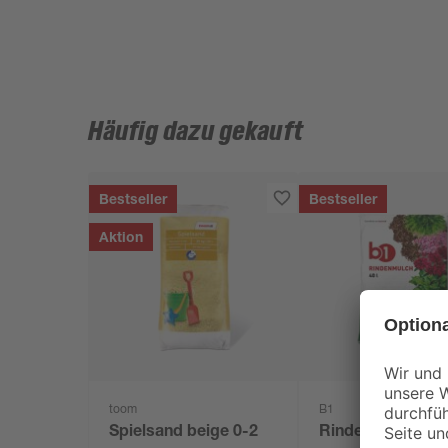
Häufig dazu gekauft
Bestseller
Bestseller
Aktion
toom
B1
Spielsand beige 0-2
Rindenmulch 0-4