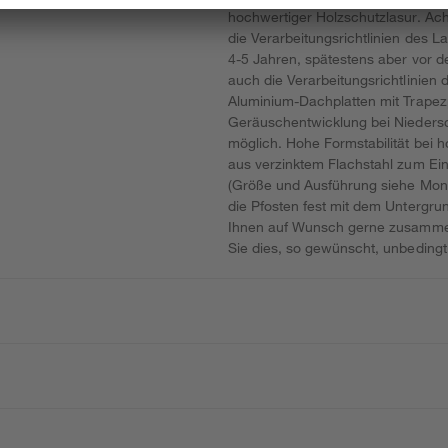
hochwertiger Holzschutzlasur. Ach
die Verarbeitungsrichtlinien des L
4-5 Jahren, spätestens aber vor 
auch die Verarbeitungsrichtlinien
Aluminium-Dachplatten mit Trapezp
Geräuschentwicklung bei Nieders
möglich. Hohe Formstabilität bei
aus verzinktem Flachstahl zum Ein
(Größe und Ausführung siehe Mont
die Pfosten fest mit dem Untergrund
Ihnen auf Wunsch gerne zusamme
Sie dies, so gewünscht, unbedingt 