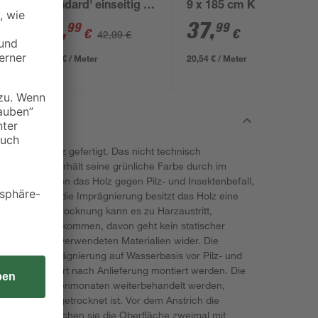
'Standard' einseitig 11
9 x 185 cm Kiefer
x 11 x 248 cm grau
anthrazit
32
,
37
,
99
99
€
€
42,99 €
13,30 € / Meter
20,54 € / Meter
rtem Nadelholz gefertigt. Das nicht technisch
 Kiefernholz erhält seine grünliche Farbe durch im
ze. Sie schützen das Holz gegen Pilz- und Insektenbefall,
halten. Durch die Imprägnierung besitzt das Holz eine
chließende Trocknung kann es zu Harzaustritt,
knungsrissen kommen, davon geht kein statischer
türlichkeit der verwendeten Materialien wider. Die
urch eine Imprägnierung auf Wasserbasis vor Pilz- und
satz kann sofort nach Anlieferung montiert werden. Die
 nach 2-3 Sonnenmonaten weiterbehandelt werden,
nierung abgetrocknet ist. Vor dem Anstrich die
reinigen. Streichen sie die Oberfläche zweimal mit