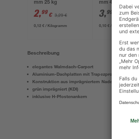
mm 25 kg
mm 40 l
2
,
3
,
99
99
€
€
3,29 €
0,12 € / Kilogramm
0,10 € / Liter
Beschreibung
elegantes Walmdach-Carport
Aluminium-Dachplatten mit Trapezprofil
Konstruktion aus imprägniertem Nadelholz
grün imprägniert (KDI)
inklusive H-Pfostenankern