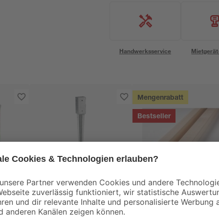
Handwerksservice
Mietgerät
Mengenrabatt
Bestseller
binderholz
0
Einschlagbodenhülse
Latte sägerau 2000 