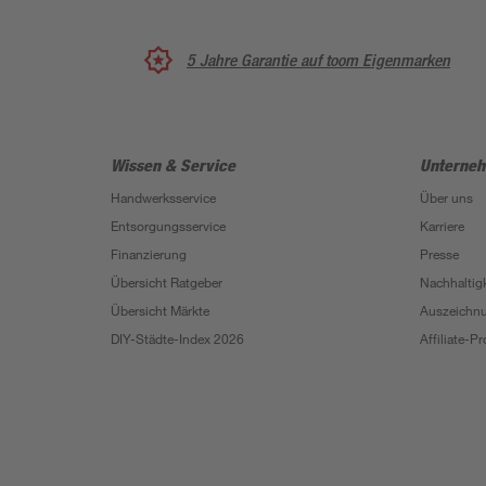
5 Jahre Garantie auf toom Eigenmarken
Wissen & Service
Unterne
Handwerksservice
Über uns
Entsorgungsservice
Karriere
Finanzierung
Presse
Übersicht Ratgeber
Nachhaltigk
Übersicht Märkte
Auszeichn
DIY-Städte-Index 2026
Affiliate-