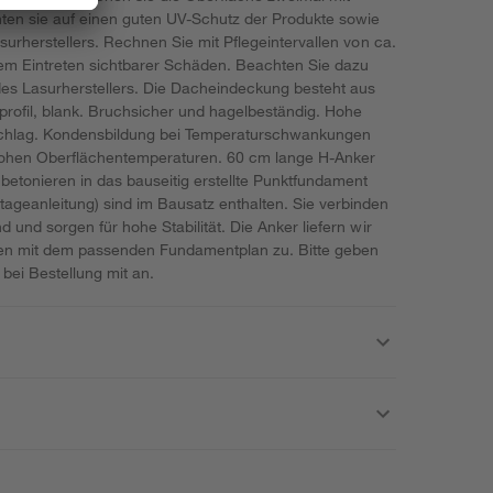
ten sie auf einen guten UV-Schutz der Produkte sowie
asurherstellers. Rechnen Sie mit Pflegeintervallen von ca.
dem Eintreten sichtbarer Schäden. Beachten Sie dazu
 des Lasurherstellers. Die Dacheindeckung besteht aus
rofil, blank. Bruchsicher und hagelbeständig. Hohe
chlag. Kondensbildung bei Temperaturschwankungen
 hohen Oberflächentemperaturen. 60 cm lange H-Anker
betonieren in das bauseitig erstellte Punktfundament
ageanleitung) sind im Bausatz enthalten. Sie verbinden
 und sorgen für hohe Stabilität. Die Anker liefern wir
n mit dem passenden Fundamentplan zu. Bitte geben
bei Bestellung mit an.