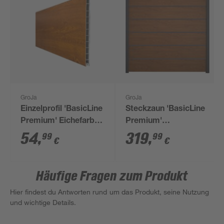
GroJa
GroJa
Einzelprofil 'BasicLine
Steckzaun 'BasicLine
Premium' Eichefarben
Premium'
braun 180 x 28,4 x 1,9
Stecksystem
54
,
319
,
99
99
€
€
cm
Eichefarben braun 180
x 180 cm
Häufige Fragen zum Produkt
Hier findest du Antworten rund um das Produkt, seine Nutzung
und wichtige Details.