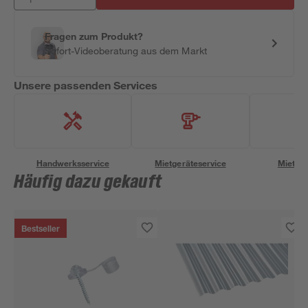
Fragen zum Produkt?
Sofort-Videoberatung aus dem Markt
Unsere passenden Services
Handwerksservice
Mietgeräteservice
Miettra
Häufig dazu gekauft
Bestseller