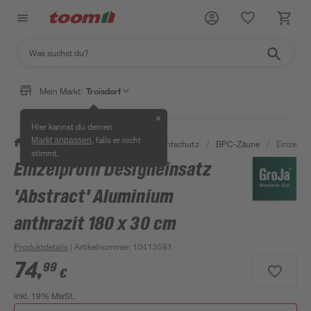
Mein Markt:
Troisdorf
✕
Hier kannst du deinen
, falls er nicht
Markt anpassen
/
Garten & Freizeit
/
Zäune & Sichtschutz
/
BPC-Zäune
/
Einzelpro
stimmt.
Einzelprofil Designeinsatz
'Abstract' Aluminium
anthrazit 180 x 30 cm
Produktdetails
| Artikelnummer
:
10413581
74
,
99
€
inkl. 19% MwSt.