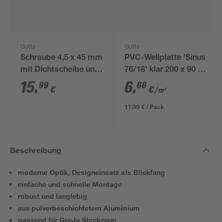
Gutta
Gutta
Schraube 4,5 x 45 mm
PVC-Wellplatte 'Sinus
mit Dichtscheibe und
76/18' klar 200 x 90 x
Kappe, 100 Stück
0,07 cm
15
,
6
,
99
66
€
€
/ m²
11,99 € / Pack
Beschreibung
moderne Optik, Designeinsatz als Blickfang
einfache und schnelle Montage
robust und langlebig
aus pulverbeschichtetem Aluminium
passend für GroJa Steckzaun