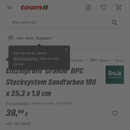
Mein Markt:
Troisdorf
✕
Hier kannst du deinen
, falls er nicht
Markt anpassen
/
Garten & Freizeit
/
Zäune & Sichtschutz
/
BPC-Zäune
/
Einzelpr
stimmt.
Einzelprofil 'Grande' BPC
Stecksystem Sandfarben 180
x 25,3 x 1,9 cm
Produktdetails
| Artikelnummer
:
10414005
39
,
99
€
inkl. 19% MwSt.