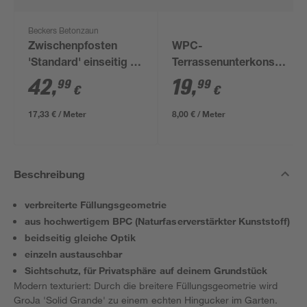
Beckers Betonzaun
Zwischenpfosten
WPC-
'Standard' einseitig 11
Terrassenunterkonstrukti
x 11 x 248 cm grau
anthrazit 2500 x 60 x
42
,
19
,
99
99
€
€
30 mm
17,33 € / Meter
8,00 € / Meter
Beschreibung
verbreiterte Füllungsgeometrie
aus hochwertigem BPC (Naturfaserverstärkter Kunststoff)
beidseitig gleiche Optik
einzeln austauschbar
Sichtschutz, für Privatsphäre auf deinem Grundstück
Modern texturiert: Durch die breitere Füllungsgeometrie wird
GroJa 'Solid Grande' zu einem echten Hingucker im Garten.