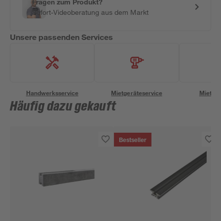
Fragen zum Produkt?
Sofort-Videoberatung aus dem Markt
Unsere passenden Services
Handwerksservice
Mietgeräteservice
Miettra
Häufig dazu gekauft
Bestseller