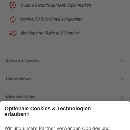
5 Jahre Garantie auf toom Eigenmarken
Sorglos, 90 Tage Umtauschgarantie
Abholung im Markt in 2 Stunden
Wissen & Service
Unternehmen
Nützliche Links
Bleib auf dem Laufenden mit unserem Newsletter
Der toom Newsletter: Keine Angebote und Aktionen mehr verpassen!