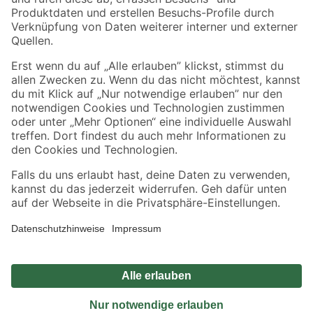
Sicher einkaufen
Jetzt die toom-App herunterladen
Alle Preisangaben in EUR inkl. gesetzl. MwSt.. Die dargestellten Angebote sind unter
Umständen nicht in allen Märkten verfügbar. Die angegebenen Verfügbarkeiten beziehen
sich auf den unter "Mein Markt" ausgewählten toom Baumarkt. Alle Angebote und
Produkte nur solange der Vorrat reicht.
*Paketversand ab 59 € versandkostenfrei, gilt nicht für Artikel mit Speditionsversand, hier
fallen zusätzliche Versandkosten an.
Datenschutz
Privatsphäre
Impressum
AGB
Nutzungsbedingungen
Widerrufsrecht
Vertrag widerrufen
Barrierefreiheit