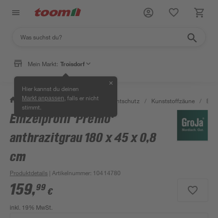
Mein Markt:
Troisdorf
✕
Hier kannst du deinen
, falls er nicht
Markt anpassen
/
Garten & Freizeit
/
Zäune & Sichtschutz
/
Kunststoffzäune
/
Einz
stimmt.
Einzelprofil 'Premo'
anthrazitgrau 180 x 45 x 0,8
cm
Produktdetails
| Artikelnummer
:
10414780
159
,
99
€
inkl. 19% MwSt.