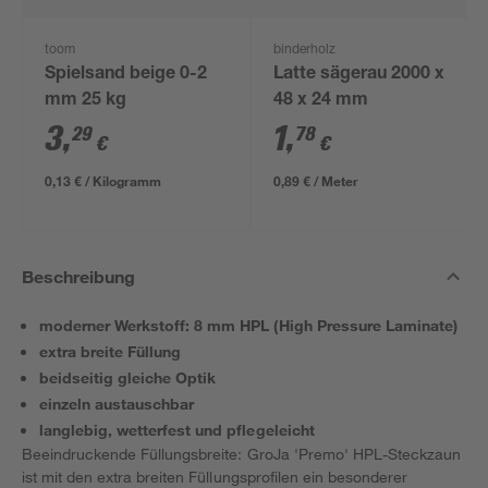
toom
binderholz
Spielsand beige 0-2
Latte sägerau 2000 x
mm 25 kg
48 x 24 mm
3
,
1
,
29
78
€
€
0,13 € / Kilogramm
0,89 € / Meter
Beschreibung
moderner Werkstoff: 8 mm HPL (High Pressure Laminate)
extra breite Füllung
beidseitig gleiche Optik
einzeln austauschbar
langlebig, wetterfest und pflegeleicht
Beeindruckende Füllungsbreite: GroJa 'Premo' HPL-Steckzaun
ist mit den extra breiten Füllungsprofilen ein besonderer