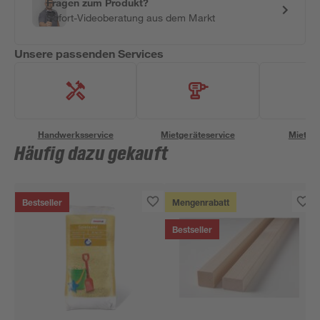
Fragen zum Produkt?
Sofort-Videoberatung aus dem Markt
Unsere passenden Services
Handwerksservice
Mietgeräteservice
Miettra
Häufig dazu gekauft
Bestseller
Mengenrabatt
Bestseller