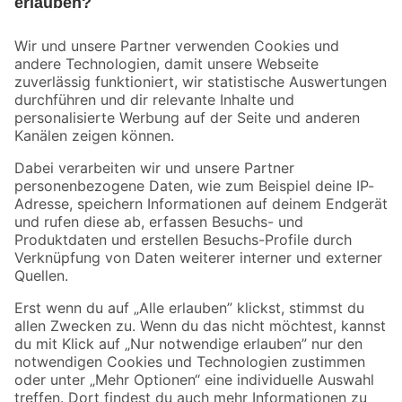
Bleib auf dem Laufenden mit unserem Newsletter
Der toom Newsletter: Keine Angebote und Aktionen mehr verpassen!
Zur Newsletter Anmeldung
Folge uns
Zahlungsarten
Versandarten
Sicher einkaufen
Jetzt die toom-App herunterladen