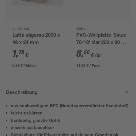
binderholz
Gutta
Latte sägerau 2000 x
PVC-Wellplatte 'Sinus
48 x 24 mm
76/18' klar 200 x 90 x
0,07 cm
1
,
6
,
78
66
€
€
/ m²
0,89 € / Meter
11,99 € / Pack
Beschreibung
aus hochwertigem BPC (Naturfaserverstärkter Kunststoff)
leicht zu kürzen
beidseitig gleiche Optik
einzeln austauschbar
Sichtschutz, für Privatsphäre auf deinem Grundstück