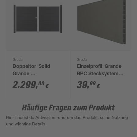
GroJa
GroJa
Doppeltor 'Solid
Einzelprofil 'Grande'
Grande'
BPC Stecksystem
BPC/Aluminium DIN
grau 180 x 25,3 x 1,9
2.299
,
39
,
00
99
€
€
links
cm
anthrazitgrau/silber
300 x 180 cm
Häufige Fragen zum Produkt
Hier findest du Antworten rund um das Produkt, seine Nutzung
und wichtige Details.