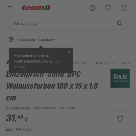
Mein Markt:
Troisdorf
✕
Hier kannst du deinen
, falls er nicht
Markt anpassen
/
Garten & Freizeit
/
Zäune & Sichtschutz
/
BPC-Zäune
/
Einzelpro
stimmt.
Einzelprofil 'Solid' BPC
Walnussfarben 180 x 15 x 1,9
cm
Produktdetails
| Artikelnummer
:
10413748
31
,
49
€
inkl. 19% MwSt.