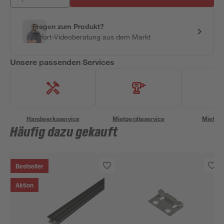
Fragen zum Produkt?
Sofort-Videoberatung aus dem Markt
Unsere passenden Services
Handwerksservice
Mietgeräteservice
Miettra
Häufig dazu gekauft
Bestseller
Aktion