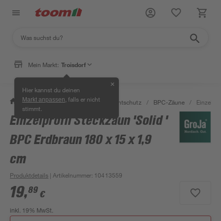
Mein Markt:
Troisdorf
✕
Hier kannst du deinen
, falls er nicht
Markt anpassen
/
Garten & Freizeit
/
Zäune & Sichtschutz
/
BPC-Zäune
/
Einzelpro
stimmt.
Einzelprofil Steckzaun 'Solid '
BPC Erdbraun 180 x 15 x 1,9
cm
Produktdetails
| Artikelnummer
:
10413559
19
,
89
€
inkl. 19% MwSt.