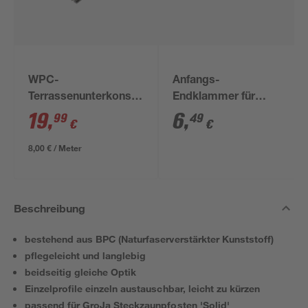
WPC-
Anfangs-
Terrassenunterkonstruktion
Endklammer für
anthrazit 2500 x 60 x
WPC-Dielen, 10 Stück
19
,
6
,
99
49
€
€
30 mm
8,00 € / Meter
Beschreibung
bestehend aus BPC (Naturfaserverstärkter Kunststoff)
pflegeleicht und langlebig
beidseitig gleiche Optik
Einzelprofile einzeln austauschbar, leicht zu kürzen
passend für GroJa Steckzaunpfosten 'Solid'