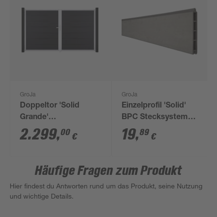
GroJa
GroJa
Doppeltor 'Solid
Einzelprofil 'Solid'
Grande'
BPC Stecksystem
BPC/Aluminium DIN
Sandfarben 180 x 15 x
2.299
,
19
,
00
89
€
€
links
1,9 cm
anthrazitgrau/silber
300 x 180 cm
Häufige Fragen zum Produkt
Hier findest du Antworten rund um das Produkt, seine Nutzung
und wichtige Details.