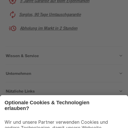
5 Jahre Garantie auf toom Eigenmarken
Sorglos, 90 Tage Umtauschgarantie
Abholung im Markt in 2 Stunden
Wissen & Service
Unternehmen
Nützliche Links
Bleib auf dem Laufenden mit unserem Newsletter
Der toom Newsletter: Keine Angebote und Aktionen mehr verpassen!